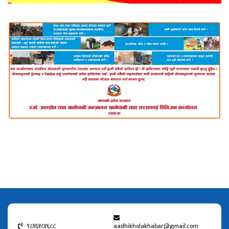
९८१६१८१६८८
aadhikholakhabar@gmail.com