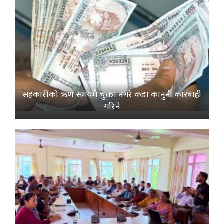
सहकारीको ऋण समयमै चुक्ता नगरे कडा कानुनी कारबाही
गरिने