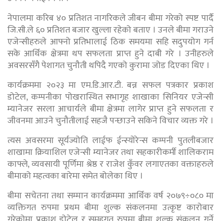
नेपालमा करिब ४० प्रतिशत नागरिकले जीबन बीमा गरेको स्पष्ट पार्दै
जि.सी.ले ६० प्रतिशत बजार खुल्ला रहेको बताए । उनले बीमा गराउने
एजेन्सीहरुले आफ्नो प्रतिभालाई ठिक समयमा सहि सदुपयोग गर्न
सके आर्थिक क्षेत्रमा थप सफलता प्राप्त हुने दाबी गरे । उनीहरुले
अवसरसँगै पेशागत चुनौती थपिदै गएको कुरामा जोड दिएका थिए ।
कार्यक्रममा २०२३ मा एम.डि.आर.टी. बन्न सफल पत्रकार प्रकाश
डोटेल, कम्पनीका पोखरास्थित सभागृह शाखाका सिनियर एजेन्सी
म्यानेजर सरला आचार्यले बीमा क्षेत्रमा लागेर प्राप्त हुने सफलता र
जीवनमा आउने चुनौतीलाई सहजै पन्छाउने सकिने विचार व्यक्त गरे ।
त्यस अवसरमा सूर्यज्योति लाईफ ईन्स्योरेन्स कम्पनी पुतलीबजार
शाखामा क्रियाशिल एजेन्सी म्यानेजर तथा सहकारीकर्मी शालिकराम
काफ्ले, व्यवसायी पूर्णिमा श्रेष्ठ र राजेश कुँवर लगाएतका वक्ताहरुले
बीमाको महत्वका बारेमा समेत बोलेका थिए ।
बीमा सचेतना तथा सम्मान कार्यक्रममा आर्थिक वर्ष २०७९÷०८० मा
व्यक्तिगत रुपमा प्रथम बीमा शुल्क संकलनमा उत्कृष्ट कारोबार
गरेकोमा प्रकाश डोटेल र समूहगत रुपमा बीमा शुल्क संकलन गर्ने