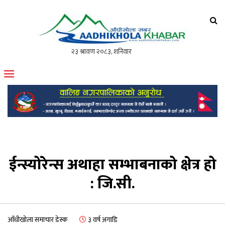
आँधीखोला खवर
मोफसलकै लोकप्रिय अनलाइन पत्रिका
ईन्स्योरेन्स अथाहा सम्भाबनाको क्षेत्र हो
: जि.सी.
आँधीखोला समाचार डेस्क
३ वर्ष अगाडि