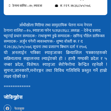
ठेगाना वालिङ—१०, स्याङजा
क. र द नं. २१८३६८/७५/०७६
आँधीखोला मिडिया तथा सामुदायिक चेतना मन्च नेपाल
ठेगाना वालिङ—१०, स्याङजा फोन ९८१६१८१६८८
अध्यक्ष: - देवेन्द्र प्रसाद
भट्टराई
प्रधान सम्पादक:- राधाकृष्ण डुम्रे
सम्पादक:- खगिन्द्र पौडेल
ग्राफिक्स
सम्पादक:- अर्जुन पंगेनी
व्यवस्थापक:- शुष्मा वोस्ती
क. र द
नं.२१८३६८/७५/०७६
सूचना तथा प्रसारण बिभाग दर्ता नं १९०६
यो अनलाईन पत्रिका स्याङ्जाका क्रियाशिल पत्रकारहरुको
सक्रियतामा सञ्चालनमा ल्याईएको हो ।
हामी गण्डकी प्रदेश र ५
नम्बर प्रदेश, विशेषत: स्याङ्जा सेरोफेरोमा केन्द्रित रहनेछौ !
सुचना,जानकारी,मनोरञ्जन तथा विविध गतिविधि प्रस्तुत गर्ने हाम्रो
लक्ष्य रहेको छ !
============
जोडिनुहोस
फेसबुक