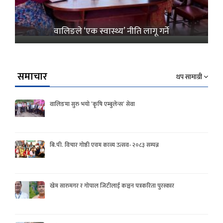
वालिङले ‘एक स्वास्थ्य’ नीति लागू गर्ने
समाचार
थप सामाग्री
वालिङमा सुरु भयो ‘कृषि एम्बुलेन्स’ सेवा
बि.पी. विचार गोष्ठी एवम काव्य उत्सव- २०८३ सम्पन्न
खेम सारुमगर र गोपाल जिटीलाई कञ्चन पत्रकरिता पुरस्कार