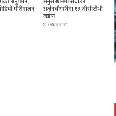
रीको अनुगमन,
अनुसन्धानमा सघाउन
 जोडियो मौरीपालन
अर्जुनचौपारीमा १३ सीसीटीभी
जडान
१ महिना अगाडि