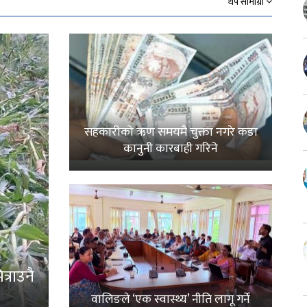
थप सामाग्री
सहकारीको ऋण समयमै चुक्ता नगरे कडा
कानुनी कारबाही गरिने
्राउनै
वालिङले ‘एक स्वास्थ्य’ नीति लागू गर्ने