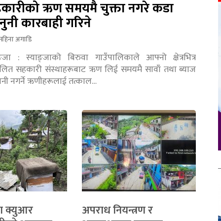
कारीको ऋण समयमै चुक्ता नगरे कडा
नुनी कारबाही गरिने
महिना अगाडि
ङ्जा : स्याङ्जाको बिरुवा गाउँपालिकाले आफ्नो क्षेत्रभित्र
चालित सहकारी संस्थाहरूबाट ऋण लिई समयमै सावाँ तथा ब्याज
तानी नगर्ने ऋणीहरूलाई तत्काल…
ा क्युआर
अपराध नियन्त्रण र