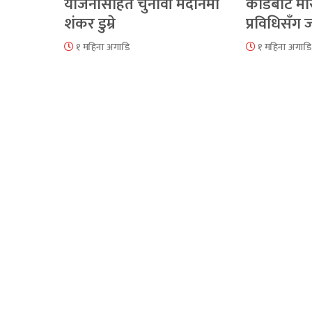
योजनासहित चुनावी मैदानमा
कोडबाट मौ
शंकर डुम्रे
प्रविधिसँग
१ महिना अगाडि
१ महिना अगाडि