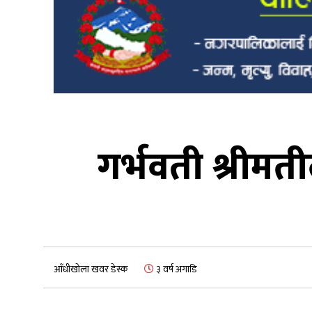
गर्भवती श्रीम
आँधीखोला खवर डेस्क
३ वर्ष अगाडि