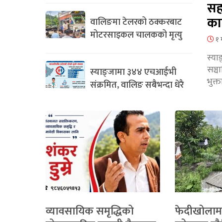
सह
का
वालिङमा टेलरको ठक्करबाट
मोटरसाइकल चालकको मृत्यु
१ 
स्या
सञ्
स्याङ्जामा ३४४ एचआईभी
भुक्
संक्रमित, वालिङ सबैभन्दा धेरै
व्यावसायिक समृद्धिको
फेदीखोलाम