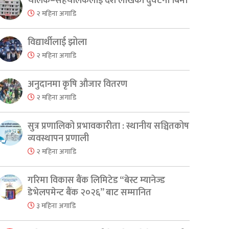
चालक–सहचालकलाई दश लाखको दुर्घटना बिमा
२ महिना अगाडि
विद्यार्थीलाई झोला
२ महिना अगाडि
अनुदानमा कृषि औजार वितरण
२ महिना अगाडि
सुत्र प्रणालिको प्रभावकारीता : स्थानीय सञ्चितकोष
व्यवस्थापन प्रणाली
२ महिना अगाडि
गरिमा विकास बैंक लिमिटेड “बेस्ट म्यानेज्ड
डेभेलपमेन्ट बैंक २०२६” बाट सम्मानित
३ महिना अगाडि