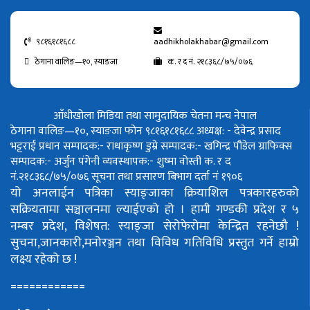
९८१६१८१६८८
aadhikholakhabar@gmail.com
ठेगाना वालिङ—१०, स्याङजा
क. र द नं. २१८३६८/७५/०७६
आँधीखोला मिडिया तथा सामुदायिक चेतना मन्च नेपाल
ठेगाना वालिङ—१०, स्याङजा फोन ९८१६१८१६८८
अध्यक्ष: - देवेन्द्र प्रसाद
भट्टराई
प्रधान सम्पादक:- राधाकृष्ण डुम्रे
सम्पादक:- खगिन्द्र पौडेल
ग्राफिक्स
सम्पादक:- अर्जुन पंगेनी
व्यवस्थापक:- शुष्मा वोस्ती
क. र द
नं.२१८३६८/७५/०७६
सूचना तथा प्रसारण बिभाग दर्ता नं १९०६
यो अनलाईन पत्रिका स्याङ्जाका क्रियाशिल पत्रकारहरुको
सक्रियतामा सञ्चालनमा ल्याईएको हो ।
हामी गण्डकी प्रदेश र ५
नम्बर प्रदेश, विशेषत: स्याङ्जा सेरोफेरोमा केन्द्रित रहनेछौ !
सुचना,जानकारी,मनोरञ्जन तथा विविध गतिविधि प्रस्तुत गर्ने हाम्रो
लक्ष्य रहेको छ !
============