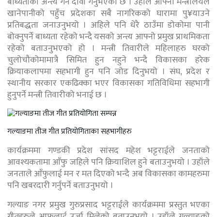
बाध्यताको अन्त्य गर्ने दावी गर्नुभएको छ । उहाँले आफ्नो मन्त्रालयले
खानेपानीको पहुँच प्रदेशका सबै नागरिकको घारामा पु¥याउने
प्रतिबद्धता जनाउनुभयो । अहिले पनि धेरै ठाउँमा डोकोमा पानी
बोक्नुपर्ने बाध्यता रहेको भन्दै यसको अन्त्य आफ्नो प्रमुख प्राथमिकता
रहेको बताउनुभएको हो । मन्त्री तिवारीले महिलाहरु घरको
चुलोचौकोमामात्रै सिमित हुन नहुने भन्दै विकासका हरेक
क्रियाकलापमा सहभागी हुन पनि जोड दिनुभयो । संघ, प्रदेश र
स्थानीय सरकार एकढिक्का भएर विकासका गतिविधिमा सहभागी
हुनुपर्ने मन्त्री तिवारीको भनाई छ ।
गल्याङमा तीज गीत प्रतियोगिताका सहभागीहरु
कार्यक्रममा गण्डकी प्रदेश सांसद महेश भट्टराईले जनताको
आवश्यकतामा आँफु जहिले पनि क्रियाशिल हुने बताउनुभयो । उहाँले
जनताले आँफुलाई मन र मत दिएको भन्दै अब विकासका कामहरुमा
पनि खबरदारी गर्नुपर्ने बताउनुभयो ।
गल्याङ नगर प्रमुख गुरुप्रसाद भट्टराईले कार्यक्रममा प्रस्तुत भएका
गीतहरुले आफुलाई उर्जा मिलेको बताउनुभयो । उहाँले गल्याङको