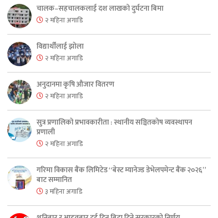
चालक–सहचालकलाई दश लाखको दुर्घटना बिमा
२ महिना अगाडि
विद्यार्थीलाई झोला
२ महिना अगाडि
अनुदानमा कृषि औजार वितरण
२ महिना अगाडि
सुत्र प्रणालिको प्रभावकारीता : स्थानीय सञ्चितकोष व्यवस्थापन
प्रणाली
२ महिना अगाडि
गरिमा विकास बैंक लिमिटेड “बेस्ट म्यानेज्ड डेभेलपमेन्ट बैंक २०२६”
बाट सम्मानित
३ महिना अगाडि
शनिबार र आइतबार दुई दिन बिदा दिने सरकारको निर्णय