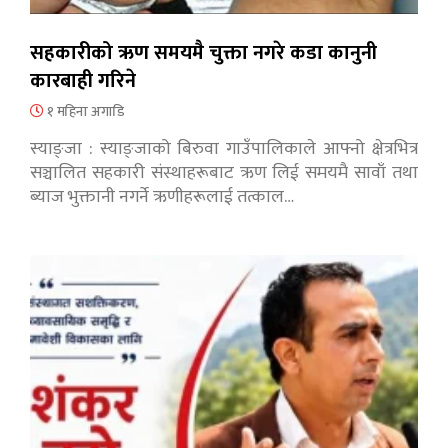
सहकारीको ऋण समयमै चुक्ता नगरे कडा कानुनी
कारबाही गरिने
१ महिना अगाडि
स्याङ्जा : स्याङ्जाको बिरुवा गाउँपालिकाले आफ्नो क्षेत्रभित्र
सञ्चालित सहकारी संस्थाहरूबाट ऋण लिई समयमै सावाँ तथा
ब्याज भुक्तानी नगर्ने ऋणीहरूलाई तत्काल…