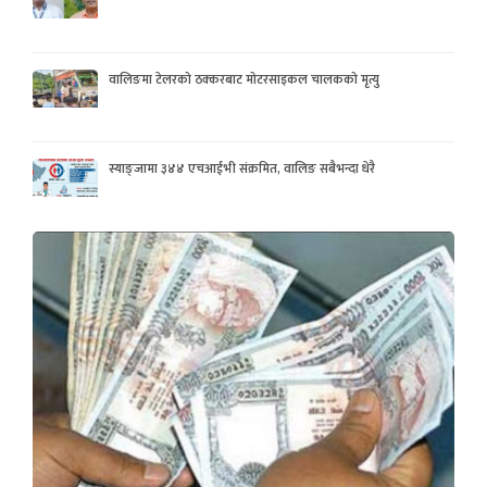
वालिङमा टेलरको ठक्करबाट मोटरसाइकल चालकको मृत्यु
स्याङ्जामा ३४४ एचआईभी संक्रमित, वालिङ सबैभन्दा धेरै