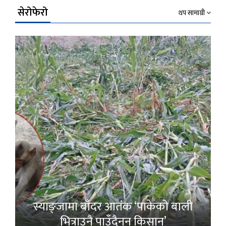
सेरोफेरो
थप सामाग्री
स्याङ्जामा बाँदर आतंक ‘पाकेको बाली
भित्राउनै पाउँदैनन् किसान’