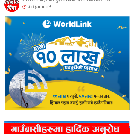
४ महिना अगाडि