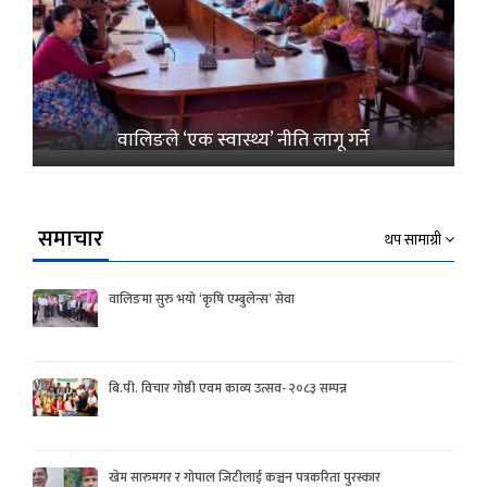
वालिङले ‘एक स्वास्थ्य’ नीति लागू गर्ने
समाचार
थप सामाग्री
वालिङमा सुरु भयो ‘कृषि एम्बुलेन्स’ सेवा
बि.पी. विचार गोष्ठी एवम काव्य उत्सव- २०८३ सम्पन्न
खेम सारुमगर र गोपाल जिटीलाई कञ्चन पत्रकरिता पुरस्कार