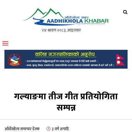
आँधीखोला खवर
मोफसलकै लोकप्रिय अनलाइन पत्रिका
गल्याङमा तीज गीत प्रतियोगिता
सम्पन्न
आँधीखोला समाचार डेस्क
३ वर्ष अगाडि