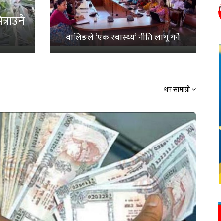
्राउनै
वालिङले ‘एक स्वास्थ्य’ नीति लागू गर्ने
थप सामाग्री