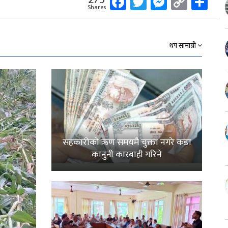
Facebook
Twitter
Messeng
Copy
Sh
Shares
Link
थप सामाग्री
सहकारीको ऋण समयमै चुक्ता नगरे कडा
कानुनी कारबाही गरिने