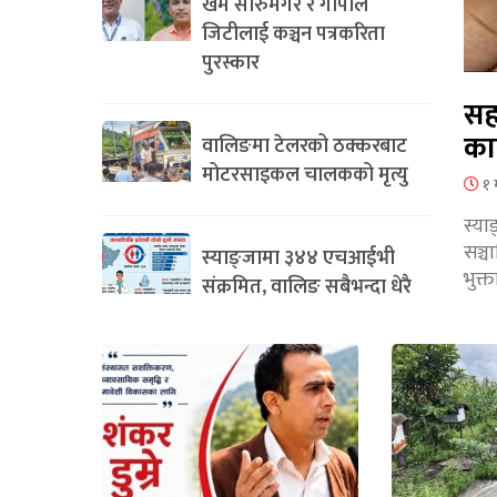
खेम सारुमगर र गोपाल
जिटीलाई कञ्चन पत्रकरिता
पुरस्कार
सह
का
वालिङमा टेलरको ठक्करबाट
मोटरसाइकल चालकको मृत्यु
१ 
स्या
सञ्
स्याङ्जामा ३४४ एचआईभी
भुक्
संक्रमित, वालिङ सबैभन्दा धेरै