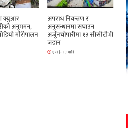
ा क्युआर
अपराध नियन्त्रण र
रीको अनुगमन,
अनुसन्धानमा सघाउन
 जोडियो मौरीपालन
अर्जुनचौपारीमा १३ सीसीटीभी
जडान
१ महिना अगाडि