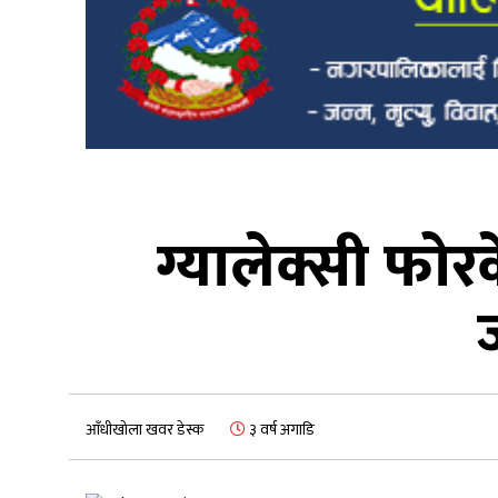
ग्यालेक्सी फो
ज
आँधीखोला खवर डेस्क
३ वर्ष अगाडि