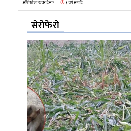
आँधीखोला खवर डेस्क
३ वर्ष अगाडि
सेरोफेरो