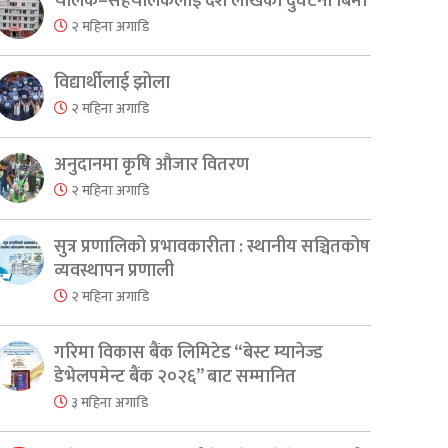
er
are
चालक–सहचालकलाई दश लाखको दुर्घटना बिमा
२ महिना अगाडि
विद्यार्थीलाई झोला
२ महिना अगाडि
अनुदानमा कृषि औजार वितरण
२ महिना अगाडि
सुत्र प्रणालिको प्रभावकारीता : स्थानीय सञ्चितकोष
व्यवस्थापन प्रणाली
२ महिना अगाडि
गरिमा विकास बैंक लिमिटेड “बेस्ट म्यानेज्ड
डेभेलपमेन्ट बैंक २०२६” बाट सम्मानित
३ महिना अगाडि