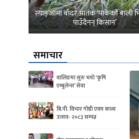
स्याङ्जामा बाँदर आतंक ‘पाकेको बाली भित
पाउँदैनन् किसान’
समाचार
वालिङमा सुरु भयो ‘कृषि
एम्बुलेन्स’ सेवा
बि.पी. विचार गोष्ठी एवम काव्य
उत्सव- २०८३ सम्पन्न