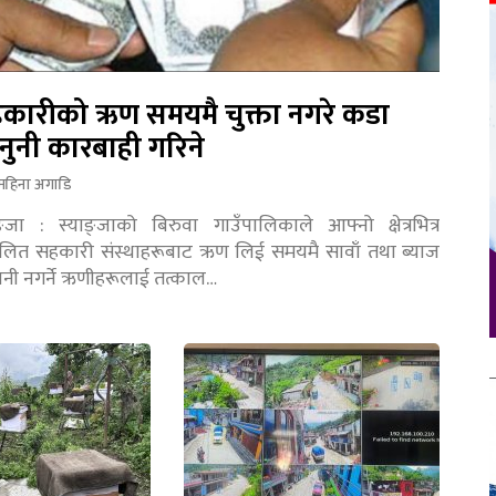
कारीको ऋण समयमै चुक्ता नगरे कडा
नुनी कारबाही गरिने
महिना अगाडि
ङ्जा : स्याङ्जाको बिरुवा गाउँपालिकाले आफ्नो क्षेत्रभित्र
चालित सहकारी संस्थाहरूबाट ऋण लिई समयमै सावाँ तथा ब्याज
तानी नगर्ने ऋणीहरूलाई तत्काल…