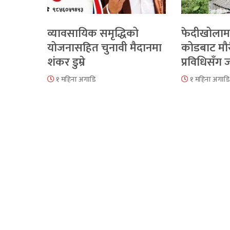
व्यावसायिक समृद्धिको
फेदीखोलाम
योजनासहित चुनावी मैदानमा
कोडबाट मौ
शंकर डुम्रे
प्रविधिसँग
१ महिना अगाडि
१ महिना अगाडि