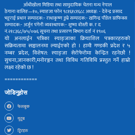
आँधीखोला मिडिया तथा सामुदायिक चेतना मन्च नेपाल
ठेगाना वालिङ—१०, स्याङजा फोन ९८१६१८१६८८
अध्यक्ष: - देवेन्द्र प्रसाद
भट्टराई
प्रधान सम्पादक:- राधाकृष्ण डुम्रे
सम्पादक:- खगिन्द्र पौडेल
ग्राफिक्स
सम्पादक:- अर्जुन पंगेनी
व्यवस्थापक:- शुष्मा वोस्ती
क. र द
नं.२१८३६८/७५/०७६
सूचना तथा प्रसारण बिभाग दर्ता नं १९०६
यो अनलाईन पत्रिका स्याङ्जाका क्रियाशिल पत्रकारहरुको
सक्रियतामा सञ्चालनमा ल्याईएको हो ।
हामी गण्डकी प्रदेश र ५
नम्बर प्रदेश, विशेषत: स्याङ्जा सेरोफेरोमा केन्द्रित रहनेछौ !
सुचना,जानकारी,मनोरञ्जन तथा विविध गतिविधि प्रस्तुत गर्ने हाम्रो
लक्ष्य रहेको छ !
============
जोडिनुहोस
फेसबुक
युटूब
ट्विटहरु