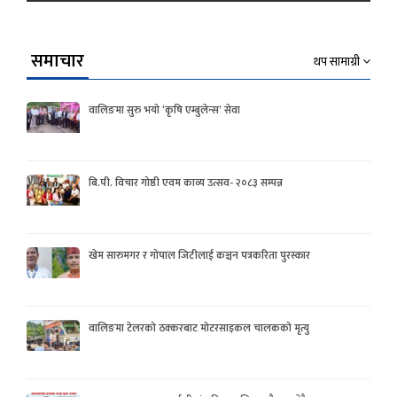
समाचार
थप सामाग्री
वालिङमा सुरु भयो ‘कृषि एम्बुलेन्स’ सेवा
बि.पी. विचार गोष्ठी एवम काव्य उत्सव- २०८३ सम्पन्न
खेम सारुमगर र गोपाल जिटीलाई कञ्चन पत्रकरिता पुरस्कार
वालिङमा टेलरको ठक्करबाट मोटरसाइकल चालकको मृत्यु