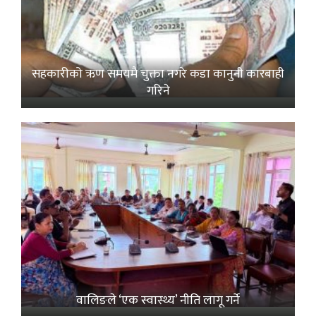
सहकारीको ऋण समयमै चुक्ता नगरे कडा कानुनी कारबाही
गरिने
वालिङले ‘एक स्वास्थ्य’ नीति लागू गर्ने