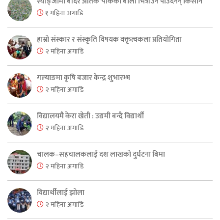
स्याङ्जामा बाँदर आतंक ‘पाकेको बाली भित्राउनै पाउँदैनन् किसान’
१ महिना अगाडि
हाम्रो संस्कार र संस्कृति विषयक वक्तृत्वकला प्रतियोगिता
२ महिना अगाडि
गल्याङमा कृषि बजार केन्द्र शुभारम्भ
२ महिना अगाडि
विद्यालयमै केरा खेती : उद्यमी बन्दै विद्यार्थी
२ महिना अगाडि
चालक–सहचालकलाई दश लाखको दुर्घटना बिमा
२ महिना अगाडि
विद्यार्थीलाई झोला
२ महिना अगाडि