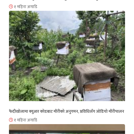
१ महिना अगाडि
फेदीखोलामा क्युआर कोडबाट मौरीको अनुगमन, प्रविधिसँग जोडियो मौरीपालन
१ महिना अगाडि