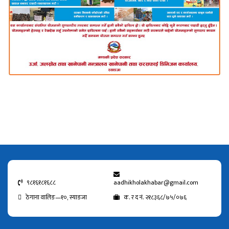
९८१६१८१६८८
aadhikholakhabar@gmail.com
ठेगाना वालिङ—१०, स्याङजा
क. र द नं. २१८३६८/७५/०७६