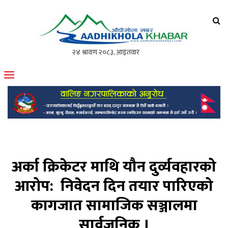
आँधीखोला खवर
मोफसलकै लोकप्रिय अनलाइन पत्रिका
अर्का क्रिकेटर माथि यौन दुर्व्यवहारको
आरोप: निवेदन दिन तयार पारिएको
कागजात सामाजिक सञ्जालमा
सार्वजनिक ।