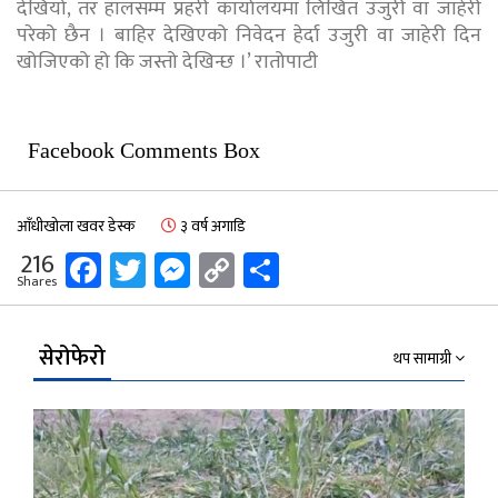
देखियो, तर हालसम्म प्रहरी कार्यालयमा लिखित उजुरी वा जाहेरी
परेको छैन । बाहिर देखिएको निवेदन हेर्दा उजुरी वा जाहेरी दिन
खोजिएको हो कि जस्तो देखिन्छ ।’ रातोपाटी
Facebook Comments Box
आँधीखोला खवर डेस्क
३ वर्ष अगाडि
Facebook
Twitter
Messenger
Copy
Share
216
Shares
Link
सेरोफेरो
थप सामाग्री