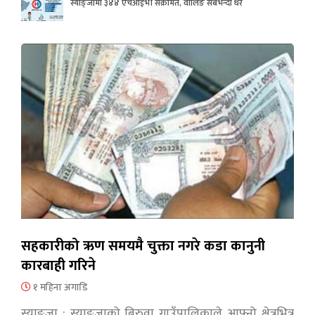
स्याङ्जामा ३४४ एचआईभी संक्रमित, वालिङ सबैभन्दा धेरै
सहकारीको ऋण समयमै चुक्ता नगरे कडा कानुनी
कारबाही गरिने
१ महिना अगाडि
स्याङ्जा : स्याङ्जाको बिरुवा गाउँपालिकाले आफ्नो क्षेत्रभित्र