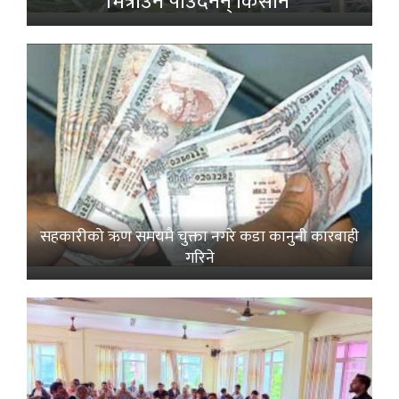
भित्राउनै पाउँदैनन् किसान’
सहकारीको ऋण समयमै चुक्ता नगरे कडा कानुनी कारबाही
गरिने