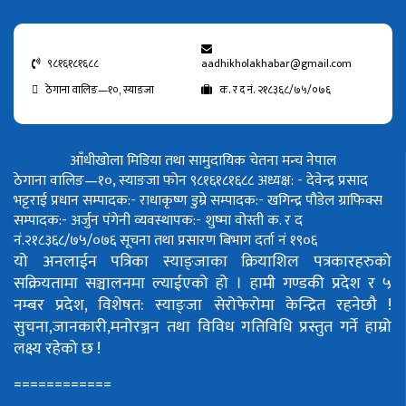
९८१६१८१६८८
aadhikholakhabar@gmail.com
ठेगाना वालिङ—१०, स्याङजा
क. र द नं. २१८३६८/७५/०७६
आँधीखोला मिडिया तथा सामुदायिक चेतना मन्च नेपाल
ठेगाना वालिङ—१०, स्याङजा फोन ९८१६१८१६८८
अध्यक्ष: - देवेन्द्र प्रसाद
भट्टराई
प्रधान सम्पादक:- राधाकृष्ण डुम्रे
सम्पादक:- खगिन्द्र पौडेल
ग्राफिक्स
सम्पादक:- अर्जुन पंगेनी
व्यवस्थापक:- शुष्मा वोस्ती
क. र द
नं.२१८३६८/७५/०७६
सूचना तथा प्रसारण बिभाग दर्ता नं १९०६
यो अनलाईन पत्रिका स्याङ्जाका क्रियाशिल पत्रकारहरुको
सक्रियतामा सञ्चालनमा ल्याईएको हो ।
हामी गण्डकी प्रदेश र ५
नम्बर प्रदेश, विशेषत: स्याङ्जा सेरोफेरोमा केन्द्रित रहनेछौ !
सुचना,जानकारी,मनोरञ्जन तथा विविध गतिविधि प्रस्तुत गर्ने हाम्रो
लक्ष्य रहेको छ !
============