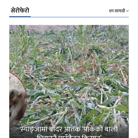
सेरोफेरो
थप सामाग्री
स्याङ्जामा बाँदर आतंक ‘पाकेको बाली