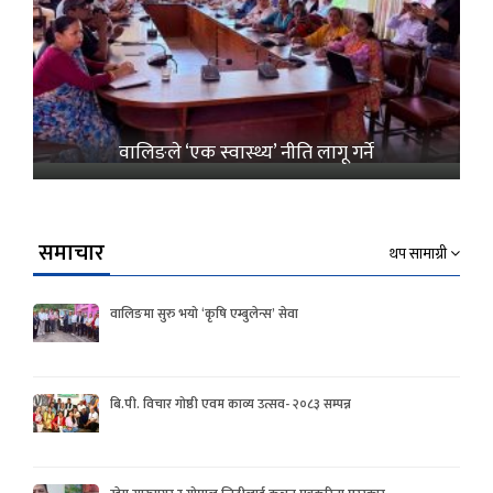
वालिङले ‘एक स्वास्थ्य’ नीति लागू गर्ने
समाचार
थप सामाग्री
वालिङमा सुरु भयो ‘कृषि एम्बुलेन्स’ सेवा
बि.पी. विचार गोष्ठी एवम काव्य उत्सव- २०८३ सम्पन्न