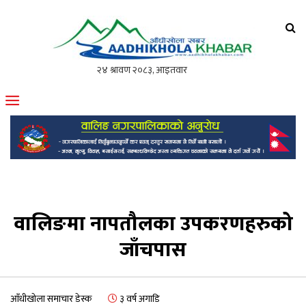
आँधीखोला खवर
मोफसलकै लोकप्रिय अनलाइन पत्रिका
वालिङमा नापतौलका उपकरणहरुको
जाँचपास
आँधीखोला समाचार डेस्क
३ वर्ष अगाडि