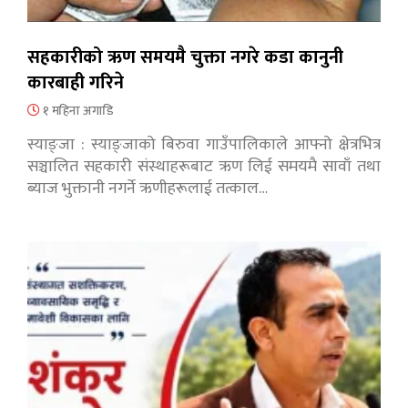
सहकारीको ऋण समयमै चुक्ता नगरे कडा कानुनी
कारबाही गरिने
१ महिना अगाडि
स्याङ्जा : स्याङ्जाको बिरुवा गाउँपालिकाले आफ्नो क्षेत्रभित्र
सञ्चालित सहकारी संस्थाहरूबाट ऋण लिई समयमै सावाँ तथा
ब्याज भुक्तानी नगर्ने ऋणीहरूलाई तत्काल…