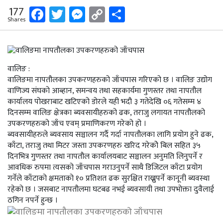
Facebook
Twitter
Messenger
Copy
Share
177
Shares
Link
वालिङ :
वालिङमा नापतौलका उपकरणहरुको जाँचपास गरिएको छ । वालिङ उद्योग
वाणिज्य संघको आब्हान, समन्वय तथा सहकार्यमा गुणस्तर तथा नापतौल
कार्यालय पोखराबाट खटिएको डोरले यही भदौ ३ गतेदेखि ०६ गतेसम्म ४
दिनसम्म वालिङ क्षेत्रका ब्यवसायीहरुको ढक, तराजु लगायत नापतौलको
उपकरणहरुको जाँच एवम् प्रमाणिकरण गरेको हो ।
ब्यवसायीहरुले ब्यवसाय सञ्चालन गर्दै गर्दा नापतौलका लागि प्रयोग हुने ढक,
काँटा, तराजु तथा मिटर जस्ता उपकरणहरु खरिद गरेकोे बिल सहित ३५
दिनभित्र गुणस्तर तथा नापतौल कार्यालयबाट सञ्चालन अनुमति लिनुपर्ने र
आवधिक रुपमा त्यसको जाँचपास गराउनुपर्ने साथै डिजिटल काँटा प्रयोग
गर्नेले काँटाको क्षमताको १० प्रतिशत ढक सुरक्षित राख्नुपर्ने कानूनी ब्यवस्था
रहेको छ । जसबाट नापतौलमा घटबढ नभई ब्यवसायी तथा उपभोक्ता दुवैलाई
ठगिन नपर्ने हुन्छ ।