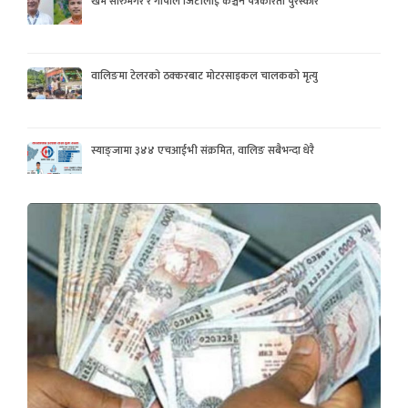
खेम सारुमगर र गोपाल जिटीलाई कञ्चन पत्रकरिता पुरस्कार
वालिङमा टेलरको ठक्करबाट मोटरसाइकल चालकको मृत्यु
स्याङ्जामा ३४४ एचआईभी संक्रमित, वालिङ सबैभन्दा धेरै