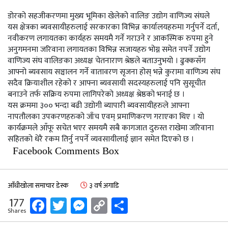
डोरको सहजीकरणमा मुख्य भूमिका खेलेको वालिङ उद्योग वाणिज्य संघले
यस क्षेत्रका ब्यवसायीहरुलाई सरकारका विभिन्न कार्यालयहरुमा गर्नुपर्ने दर्ता,
नवीकरण लगायतका कार्यहरु समयमै गर्ने गराउने र आकस्मिक रुपमा हुने
अनुगमनमा जरिवाना लगायतका विभिन्न सजायहरु भोग्न समेत नपर्ने उद्योग
वाणिज्य संघ वालिङका अध्यक्ष चेतनाराण श्रेष्ठले बताउनुभयो । ढुक्कसँग
आफ्नो ब्यवसाय सञ्चालन गर्ने वातावरण सृजना होस् भन्ने कुरामा वाणिज्य संघ
सदैव क्रियाशील रहेको र आफ्ना ब्यवसायी सदस्यहरुलाई पनि सुसूचीत
बनाउने तर्फ सक्रिय रुपमा लागिपरेको अध्यक्ष श्रेष्ठको भनाई छ ।
यस क्रममा ३०० भन्दा बढी उद्योगी ब्यापारी ब्यवसायीहरुले आफ्ना
नापतौलका उपकरणहरुको जाँच एवम् प्रमाणिकरण गराएका थिए । यो
कार्यक्रमले आँफू सचेत भएर समयमै सबै कागजात दुरुस्त राखेमा जरिवाना
सहितको धेरै रकम तिर्नु नपर्ने व्यवसायीलाई ज्ञान समेत दिएको छ ।
Facebook Comments Box
आँधीखोला समाचार डेस्क
३ वर्ष अगाडि
Facebook
Twitter
Messenger
Copy
Share
177
Shares
Link