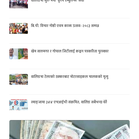
वालिङमा सुरु भयो ‘कृषि एम्बुलेन्स’ सेवा
बि.पी. विचार गोष्ठी एवम काव्य उत्सव- २०८३ सम्पन्न
खेम सारुमगर र गोपाल जिटीलाई कञ्चन पत्रकरिता पुरस्कार
वालिङमा टेलरको ठक्करबाट मोटरसाइकल चालकको मृत्यु
स्याङ्जामा ३४४ एचआईभी संक्रमित, वालिङ सबैभन्दा धेरै