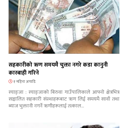
सहकारीको ऋण समयमै चुक्ता नगरे कडा कानुनी
कारबाही गरिने
१ महिना अगाडि
स्याङ्जा : स्याङ्जाको बिरुवा गाउँपालिकाले आफ्नो क्षेत्रभित्र
सञ्चालित सहकारी संस्थाहरूबाट ऋण लिई समयमै सावाँ तथा
ब्याज भुक्तानी नगर्ने ऋणीहरूलाई तत्काल…