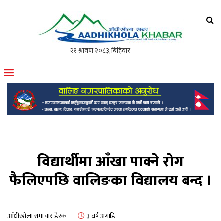
आँधीखोला खवर
मोफसलकै लोकप्रिय अनलाइन पत्रिका
विद्यार्थीमा आँखा पाक्ने रोग
फैलिएपछि वालिङका विद्यालय बन्द ।
आँधीखोला समाचार डेस्क
३ वर्ष अगाडि