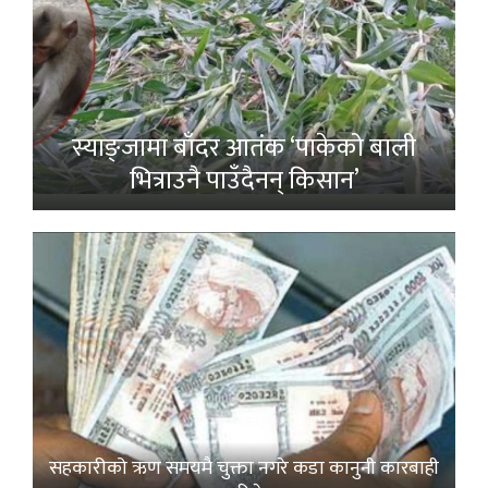
स्याङ्जामा बाँदर आतंक ‘पाकेको बाली
भित्राउनै पाउँदैनन् किसान’
सहकारीको ऋण समयमै चुक्ता नगरे कडा कानुनी कारबाही