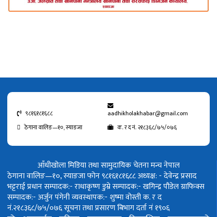
९८१६१८१६८८
aadhikholakhabar@gmail.com
ठेगाना वालिङ—१०, स्याङजा
क. र द नं. २१८३६८/७५/०७६
आँधीखोला मिडिया तथा सामुदायिक चेतना मन्च नेपाल
ठेगाना वालिङ—१०, स्याङजा फोन ९८१६१८१६८८
अध्यक्ष: - देवेन्द्र प्रसाद
भट्टराई
प्रधान सम्पादक:- राधाकृष्ण डुम्रे
सम्पादक:- खगिन्द्र पौडेल
ग्राफिक्स
सम्पादक:- अर्जुन पंगेनी
व्यवस्थापक:- शुष्मा वोस्ती
क. र द
नं.२१८३६८/७५/०७६
सूचना तथा प्रसारण बिभाग दर्ता नं १९०६