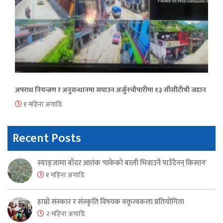
अपराध नियन्त्रण र अनुसन्धानमा सघाउन अर्जुनचौपारीमा १३ सीसीटीभी जडान
१ महिना अगाडि
Recent Posts
स्याङ्जामा बाँदर आतंक ‘पाकेको बाली भित्राउनै पाउँदैनन् किसान’
१ महिना अगाडि
हाम्रो संस्कार र संस्कृति विषयक वक्तृत्वकला प्रतियोगिता
२ महिना अगाडि