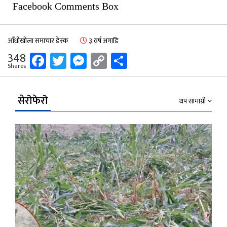
Facebook Comments Box
आँधीखोला समाचार डेस्क
३ वर्ष अगाडि
Facebook
Twitter
Messenger
Copy
Share
348
Shares
Link
सेरोफेरो
थप सामाग्री