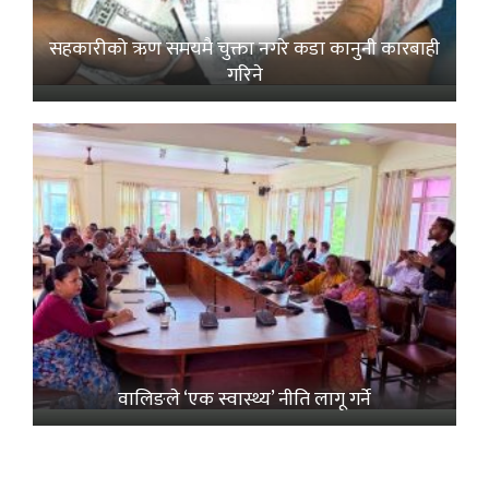
सहकारीको ऋण समयमै चुक्ता नगरे कडा कानुनी कारबाही
गरिने
वालिङले ‘एक स्वास्थ्य’ नीति लागू गर्ने