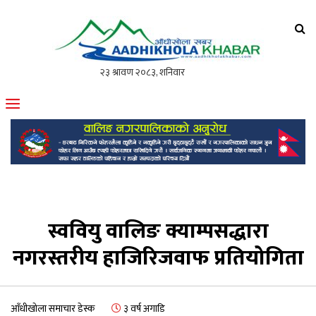
आँधीखोला खवर
मोफसलकै लोकप्रिय अनलाइन पत्रिका
स्ववियु वालिङ क्याम्पसद्धारा
नगरस्तरीय हाजिरिजवाफ प्रतियोगिता
आँधीखोला समाचार डेस्क
३ वर्ष अगाडि