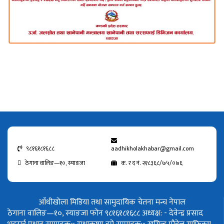
९८१६१८१६८८
aadhikholakhabar@gmail.com
ठेगाना वालिङ—१०, स्याङजा
क. र द नं. २१८३६८/७५/०७६
आँधीखोला मिडिया तथा सामुदायिक चेतना मन्च नेपाल
ठेगाना वालिङ—१०, स्याङजा फोन ९८१६१८१६८८
अध्यक्ष: - देवेन्द्र प्रसाद