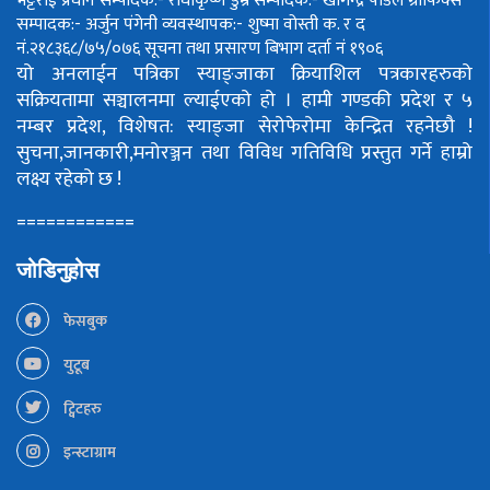
भट्टराई
प्रधान सम्पादक:- राधाकृष्ण डुम्रे
सम्पादक:- खगिन्द्र पौडेल
ग्राफिक्स
सम्पादक:- अर्जुन पंगेनी
व्यवस्थापक:- शुष्मा वोस्ती
क. र द
नं.२१८३६८/७५/०७६
सूचना तथा प्रसारण बिभाग दर्ता नं १९०६
यो अनलाईन पत्रिका स्याङ्जाका क्रियाशिल पत्रकारहरुको
सक्रियतामा सञ्चालनमा ल्याईएको हो ।
हामी गण्डकी प्रदेश र ५
नम्बर प्रदेश, विशेषत: स्याङ्जा सेरोफेरोमा केन्द्रित रहनेछौ !
सुचना,जानकारी,मनोरञ्जन तथा विविध गतिविधि प्रस्तुत गर्ने हाम्रो
लक्ष्य रहेको छ !
============
जोडिनुहोस
फेसबुक
युटूब
ट्विटहरु
इन्स्टाग्राम