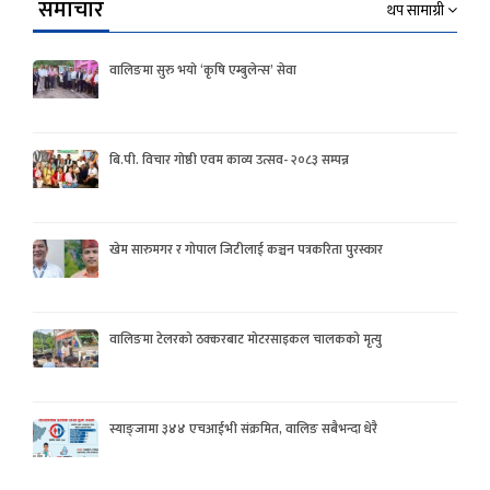
समाचार
थप सामाग्री
वालिङमा सुरु भयो ‘कृषि एम्बुलेन्स’ सेवा
बि.पी. विचार गोष्ठी एवम काव्य उत्सव- २०८३ सम्पन्न
खेम सारुमगर र गोपाल जिटीलाई कञ्चन पत्रकरिता पुरस्कार
वालिङमा टेलरको ठक्करबाट मोटरसाइकल चालकको मृत्यु
स्याङ्जामा ३४४ एचआईभी संक्रमित, वालिङ सबैभन्दा धेरै