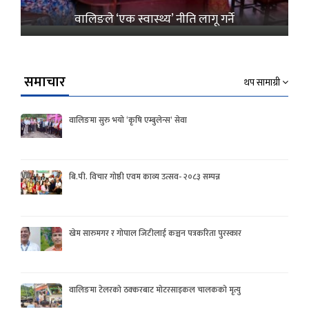
वालिङले ‘एक स्वास्थ्य’ नीति लागू गर्ने
समाचार
थप सामाग्री
वालिङमा सुरु भयो ‘कृषि एम्बुलेन्स’ सेवा
बि.पी. विचार गोष्ठी एवम काव्य उत्सव- २०८३ सम्पन्न
खेम सारुमगर र गोपाल जिटीलाई कञ्चन पत्रकरिता पुरस्कार
वालिङमा टेलरको ठक्करबाट मोटरसाइकल चालकको मृत्यु