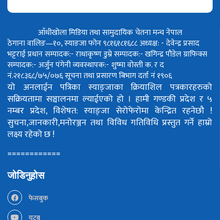
आँधीखोला मिडिया तथा सामुदायिक चेतना मन्च नेपाल
ठेगाना वालिङ—१०, स्याङजा फोन ९८१६१८१६८८
अध्यक्ष: - देवेन्द्र प्रसाद
भट्टराई
प्रधान सम्पादक:- राधाकृष्ण डुम्रे
सम्पादक:- खगिन्द्र पौडेल
ग्राफिक्स
सम्पादक:- अर्जुन पंगेनी
व्यवस्थापक:- शुष्मा वोस्ती
क. र द
नं.२१८३६८/७५/०७६
सूचना तथा प्रसारण बिभाग दर्ता नं १९०६
यो अनलाईन पत्रिका स्याङ्जाका क्रियाशिल पत्रकारहरुको
सक्रियतामा सञ्चालनमा ल्याईएको हो ।
हामी गण्डकी प्रदेश र ५
नम्बर प्रदेश, विशेषत: स्याङ्जा सेरोफेरोमा केन्द्रित रहनेछौ !
सुचना,जानकारी,मनोरञ्जन तथा विविध गतिविधि प्रस्तुत गर्ने हाम्रो
लक्ष्य रहेको छ !
============
जोडिनुहोस
फेसबुक
युटूब