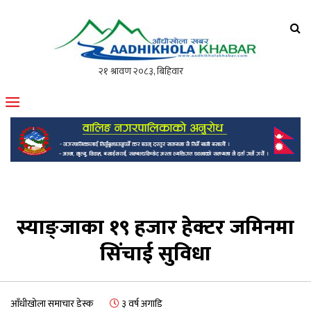
आँधीखोला खवर
मोफसलकै लोकप्रिय अनलाइन पत्रिका
स्याङ्जाका १९ हजार हेक्टर जमिनमा
सिंचाई सुविधा
आँधीखोला समाचार डेस्क
३ वर्ष अगाडि