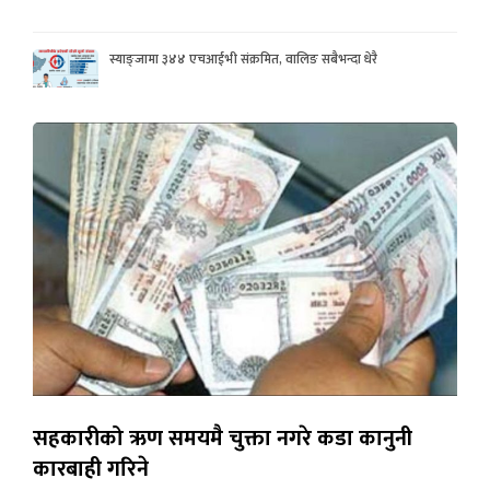
स्याङ्जामा ३४४ एचआईभी संक्रमित, वालिङ सबैभन्दा धेरै
सहकारीको ऋण समयमै चुक्ता नगरे कडा कानुनी
कारबाही गरिने