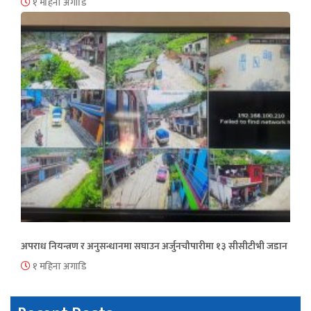
१ महिना अगाडि
अपराध नियन्त्रण र अनुसन्धानमा सघाउन अर्जुनचौपारीमा १३ सीसीटीभी जडान
१ महिना अगाडि