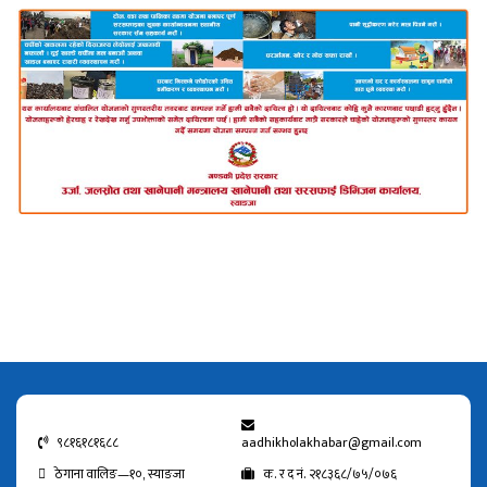
९८१६१८१६८८
aadhikholakhabar@gmail.com
ठेगाना वालिङ—१०, स्याङजा
क. र द नं. २१८३६८/७५/०७६