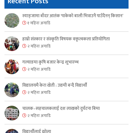
Recent Posts
स्याङ्जामा बाँदर आतंक ‘पाकेको बाली भित्राउनै पाउँदैनन् किसान’
१ महिना अगाडि
हाम्रो संस्कार र संस्कृति विषयक वक्तृत्वकला प्रतियोगिता
२ महिना अगाडि
गल्याङमा कृषि बजार केन्द्र शुभारम्भ
२ महिना अगाडि
विद्यालयमै केरा खेती : उद्यमी बन्दै विद्यार्थी
२ महिना अगाडि
चालक–सहचालकलाई दश लाखको दुर्घटना बिमा
२ महिना अगाडि
विद्यार्थीलाई झोला