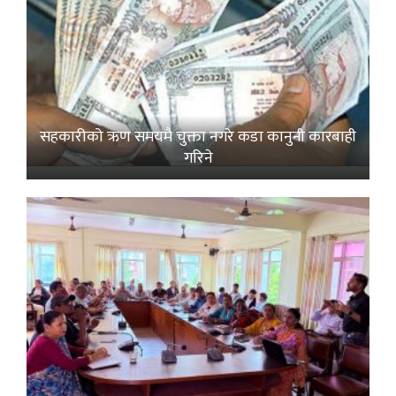
सहकारीको ऋण समयमै चुक्ता नगरे कडा कानुनी कारबाही
गरिने