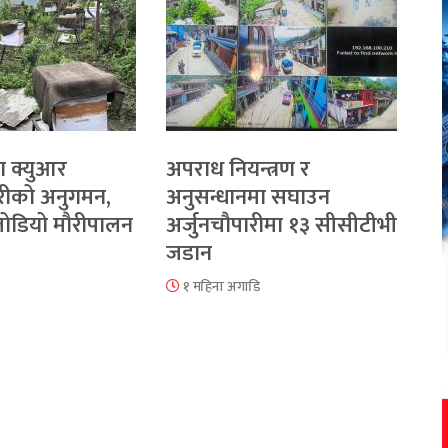
ा क्युआर
अपराध नियन्त्रण र
रीको अनुगमन,
अनुसन्धानमा सघाउन
 जोडियो मौरीपालन
अर्जुनचौपारीमा १३ सीसीटीभी
जडान
१ महिना अगाडि