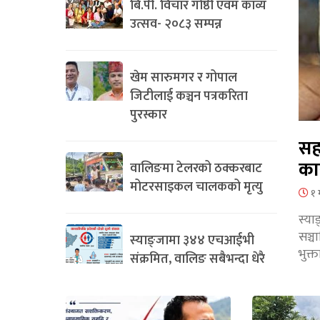
बि.पी. विचार गोष्ठी एवम काव्य
उत्सव- २०८३ सम्पन्न
खेम सारुमगर र गोपाल
जिटीलाई कञ्चन पत्रकरिता
पुरस्कार
सह
का
वालिङमा टेलरको ठक्करबाट
मोटरसाइकल चालकको मृत्यु
१ 
स्या
सञ्
स्याङ्जामा ३४४ एचआईभी
भुक्
संक्रमित, वालिङ सबैभन्दा धेरै