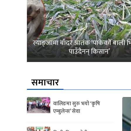
स्याङ्जामा बाँदर आतंक ‘पाकेको बाली भित
पाउँदैनन् किसान’
समाचार
वालिङमा सुरु भयो ‘कृषि
एम्बुलेन्स’ सेवा