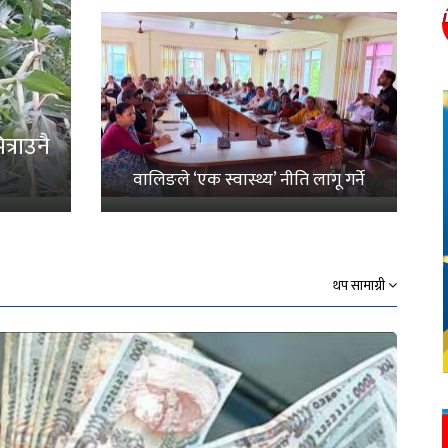
्राउनै
वालिङले ‘एक स्वास्थ्य’ नीति लागू गर्ने
थप सामाग्री