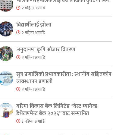
चालक–सहचालकलाई दश लाखको दुर्घटना बिमा
२ महिना अगाडि
विद्यार्थीलाई झोला
er
are
२ महिना अगाडि
अनुदानमा कृषि औजार वितरण
२ महिना अगाडि
सुत्र प्रणालिको प्रभावकारीता : स्थानीय सञ्चितकोष
व्यवस्थापन प्रणाली
२ महिना अगाडि
गरिमा विकास बैंक लिमिटेड “बेस्ट म्यानेज्ड
डेभेलपमेन्ट बैंक २०२६” बाट सम्मानित
३ महिना अगाडि