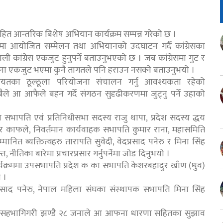
म्मान सहित आन्तरिक बिशेष अभियान कार्यक्रम सम्पन्न गरेको छ ।
लयमा आयोजित सम्मेलन तथा अभियानको उदघाटन गर्दै कांग्रेसका
ी कांग्रेस एकजुट हुनुपर्ने बताउनुभएको छ । जब कांग्रेसमा गुट र
ैजना एकजुट भएमा कुनै तागतले पनि हराउन नसक्ने बताउनुभयो ।
 लगायतका ठूल्ठूला परियोजना संचालन गर्नु आवश्यकता रहेको
ैले आ आफैले बहन गर्दे संगठन सुदृढीकरणमा जुट्नु पर्ने उहाको
ल्ला सभापति एवं प्रतिनिधीसभा सदस्य राजु थापा, प्रदेश सदस्य द्धय
दार काफले, निवर्तमान कार्यवाहक सभापति कुमार राना, महासमिति
्मानित ब्यक्तित्वहरु तारापति सुवेदी, वेदप्रसाद पनेरु र मिना सिंह
 नीतिका बारेमा प्रचारप्रसार गर्नुपर्नेमा जोड दिनुभयो ।
 कार्यक्रममा उपसभापति प्रदेश क का सभापति केशरबहादुर खाँण (धुव)
 ।
दप्रसाद पनेरु, नेपाल महिला संघका संस्थापक सभापति मिना सिंह
त अन्य सहभागिगरी झण्डै २८ जनाले आ आफना धारणा सहितका सुझाव