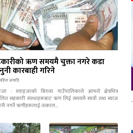
कारीको ऋण समयमै चुक्ता नगरे कडा
नुनी कारबाही गरिने
महिना अगाडि
ङ्जा : स्याङ्जाको बिरुवा गाउँपालिकाले आफ्नो क्षेत्रभित्र
चालित सहकारी संस्थाहरूबाट ऋण लिई समयमै सावाँ तथा ब्याज
तानी नगर्ने ऋणीहरूलाई तत्काल…