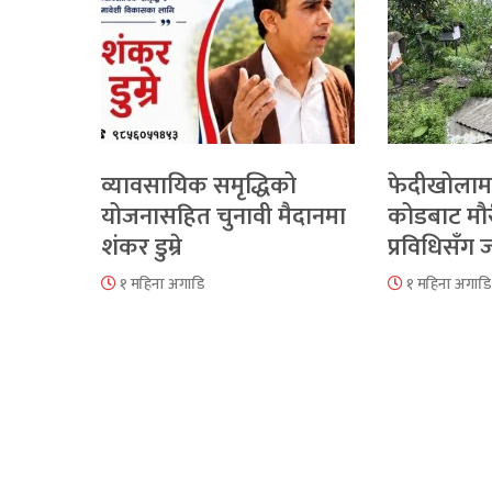
व्यावसायिक समृद्धिको
फेदीखोलाम
योजनासहित चुनावी मैदानमा
कोडबाट मौ
शंकर डुम्रे
प्रविधिसँग
१ महिना अगाडि
१ महिना अगाडि