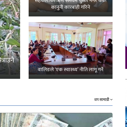
सहकारीको ऋण समयमै चुक्ता नगरे कडा
कानुनी कारबाही गरिने
्राउनै
वालिङले ‘एक स्वास्थ्य’ नीति लागू गर्ने
थप सामाग्री