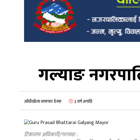
गल्याङ नगरपालिक
आँधीखोला समाचार डेस्क
३ वर्ष अगाडि
टिकाराम अधिकारी/गल्याङ :