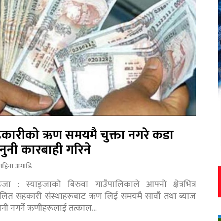
कारीको ऋण समयमै चुक्ता नगरे कडा
नुनी कारबाही गरिने
महिना अगाडि
ङ्जा : स्याङ्जाको बिरुवा गाउँपालिकाले आफ्नो क्षेत्रभित्र
चालित सहकारी संस्थाहरूबाट ऋण लिई समयमै सावाँ तथा ब्याज
तानी नगर्ने ऋणीहरूलाई तत्काल…