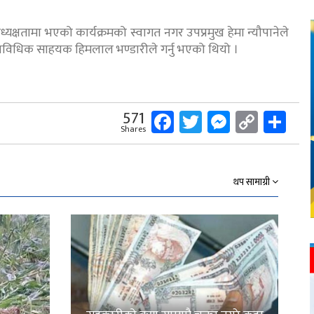
्यक्षतामा भएको कार्यक्रमको स्वागत नगर उपप्रमुख हेमा न्यौपानेले
प्राविधिक साहयक हिमलाल भण्डारीले गर्नु भएको थियो ।
Facebook
Twitter
Messeng
Copy
Sh
571
Shares
Link
थप सामाग्री