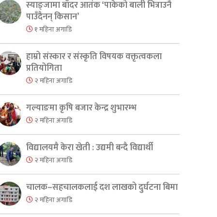
स्याङ्जामा बाँदर आतंक ‘पाकेको बाली भित्राउनै
पाउँदैनन् किसान’
१ महिना अगाडि
हाम्रो संस्कार र संस्कृति विषयक वक्तृत्वकला
प्रतियोगिता
२ महिना अगाडि
गल्याङमा कृषि बजार केन्द्र शुभारम्भ
२ महिना अगाडि
विद्यालयमै केरा खेती : उद्यमी बन्दै विद्यार्थी
२ महिना अगाडि
चालक–सहचालकलाई दश लाखको दुर्घटना बिमा
२ महिना अगाडि