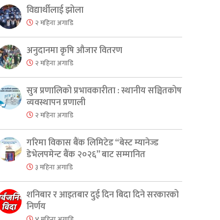
विद्यार्थीलाई झोला
२ महिना अगाडि
अनुदानमा कृषि औजार वितरण
२ महिना अगाडि
सुत्र प्रणालिको प्रभावकारीता : स्थानीय सञ्चितकोष
व्यवस्थापन प्रणाली
२ महिना अगाडि
गरिमा विकास बैंक लिमिटेड “बेस्ट म्यानेज्ड
डेभेलपमेन्ट बैंक २०२६” बाट सम्मानित
३ महिना अगाडि
शनिबार र आइतबार दुई दिन बिदा दिने सरकारको
निर्णय
४ महिना अगाडि