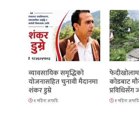
व्यावसायिक समृद्धिको
फेदीखोलाम
योजनासहित चुनावी मैदानमा
कोडबाट मौ
शंकर डुम्रे
प्रविधिसँग
१ महिना अगाडि
१ महिना अगाडि