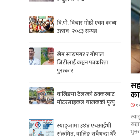
बि.पी. विचार गोष्ठी एवम काव्य
उत्सव- २०८३ सम्पन्न
खेम सारुमगर र गोपाल
जिटीलाई कञ्चन पत्रकरिता
पुरस्कार
सह
का
वालिङमा टेलरको ठक्करबाट
मोटरसाइकल चालकको मृत्यु
१ 
स्या
सञ्
स्याङ्जामा ३४४ एचआईभी
भुक्
संक्रमित, वालिङ सबैभन्दा धेरै