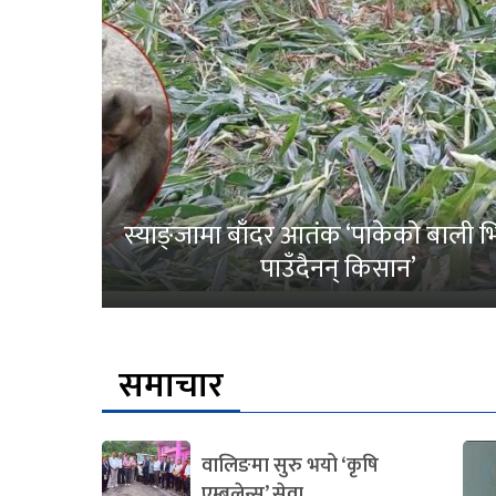
स्याङ्जामा बाँदर आतंक ‘पाकेको बाली भित
पाउँदैनन् किसान’
समाचार
वालिङमा सुरु भयो ‘कृषि
एम्बुलेन्स’ सेवा