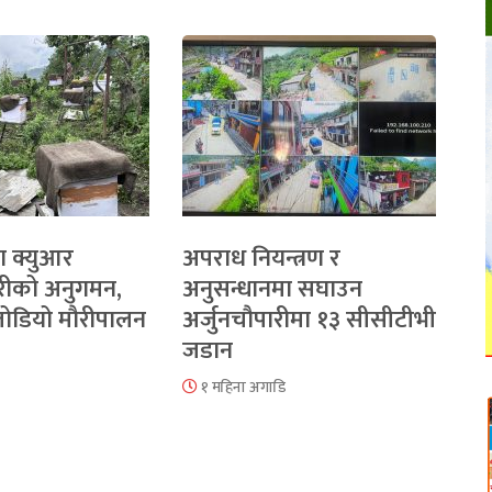
ा क्युआर
अपराध नियन्त्रण र
रीको अनुगमन,
अनुसन्धानमा सघाउन
 जोडियो मौरीपालन
अर्जुनचौपारीमा १३ सीसीटीभी
जडान
१ महिना अगाडि