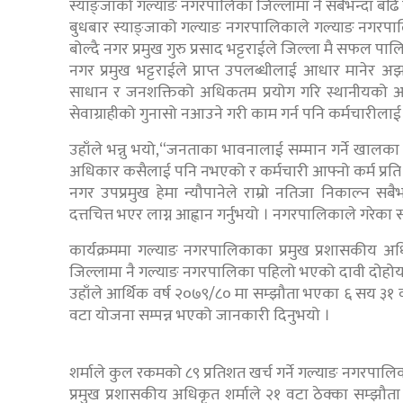
स्याङ्जाको गल्याङ नगरपालिका जिल्लामा नै सबैभन्दा बढ
बुधबार स्याङ्जाको गल्याङ नगरपालिकाले गल्याङ नगरपाल
बोल्दै नगर प्रमुख गुरु प्रसाद भट्टराईले जिल्ला मै सफल पा
नगर प्रमुख भट्टराईले प्राप्त उपलब्धीलाई आधार मानेर अझ
साधान र जनशक्तिको अधिकतम प्रयोग गरि स्थानीयको आवश्यक
सेवाग्राहीको गुनासो नआउने गरी काम गर्न पनि कर्मचारीलाई 
उहाँले भन्नु भयो,“जनताका भावनालाई सम्मान गर्ने खालका
अधिकार कसैलाई पनि नभएको र कर्मचारी आफ्नो कर्म प्र
नगर उपप्रमुख हेमा न्यौपानेले राम्रो नतिजा निकाल्न सब
दत्तचित्त भएर लाग्न आह्वान गर्नुभयो । नगरपालिकाले गरेक
कार्यक्रममा गल्याङ नगरपालिकाका प्रमुख प्रशासकीय अधिकृ
जिल्लामा नै गल्याङ नगरपालिका पहिलो भएको दावी दोहोर्य
उहाँले आर्थिक वर्ष २०७९/८० मा सम्झौता भएका ६ सय ३१ 
वटा योजना सम्पन्न भएको जानकारी दिनुभयो ।
शर्माले कुल रकमको ८९ प्रतिशत खर्च गर्ने गल्याङ नगरपालि
प्रमुख प्रशासकीय अधिकृत शर्माले २१ वटा ठेक्का सम्झौत