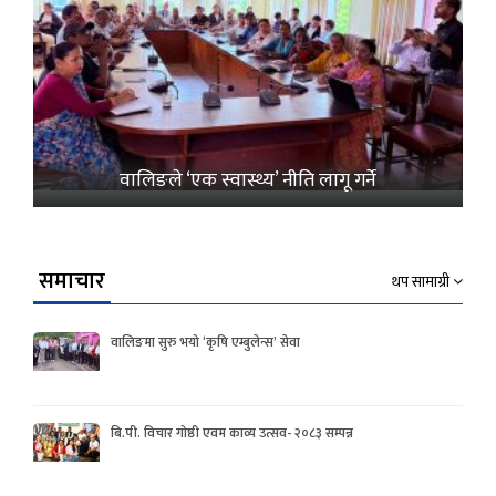
वालिङले ‘एक स्वास्थ्य’ नीति लागू गर्ने
समाचार
थप सामाग्री
वालिङमा सुरु भयो ‘कृषि एम्बुलेन्स’ सेवा
बि.पी. विचार गोष्ठी एवम काव्य उत्सव- २०८३ सम्पन्न