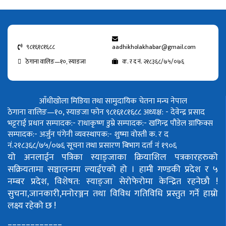
९८१६१८१६८८
aadhikholakhabar@gmail.com
ठेगाना वालिङ—१०, स्याङजा
क. र द नं. २१८३६८/७५/०७६
आँधीखोला मिडिया तथा सामुदायिक चेतना मन्च नेपाल
ठेगाना वालिङ—१०, स्याङजा फोन ९८१६१८१६८८
अध्यक्ष: - देवेन्द्र प्रसाद
भट्टराई
प्रधान सम्पादक:- राधाकृष्ण डुम्रे
सम्पादक:- खगिन्द्र पौडेल
ग्राफिक्स
सम्पादक:- अर्जुन पंगेनी
व्यवस्थापक:- शुष्मा वोस्ती
क. र द
नं.२१८३६८/७५/०७६
सूचना तथा प्रसारण बिभाग दर्ता नं १९०६
यो अनलाईन पत्रिका स्याङ्जाका क्रियाशिल पत्रकारहरुको
सक्रियतामा सञ्चालनमा ल्याईएको हो ।
हामी गण्डकी प्रदेश र ५
नम्बर प्रदेश, विशेषत: स्याङ्जा सेरोफेरोमा केन्द्रित रहनेछौ !
सुचना,जानकारी,मनोरञ्जन तथा विविध गतिविधि प्रस्तुत गर्ने हाम्रो
लक्ष्य रहेको छ !
============