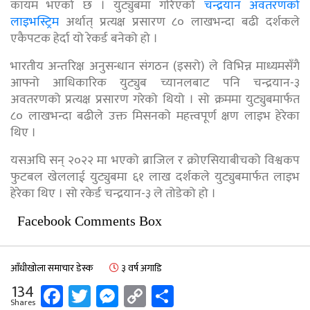
कायम भएको छ । युट्युबमा गरिएको
चन्द्रयान अवतरणको
लाइभस्ट्रिम
अर्थात् प्रत्यक्ष प्रसारण ८० लाखभन्दा बढी दर्शकले
एकैपटक हेर्दा यो रेकर्ड बनेको हो ।
भारतीय अन्तरिक्ष अनुसन्धान संगठन (इसरो) ले विभिन्न माध्यमसँगै
आफ्नो आधिकारिक युट्युब च्यानलबाट पनि चन्द्रयान-३
अवतरणको प्रत्यक्ष प्रसारण गरेको थियो । सो क्रममा युट्युबमार्फत
८० लाखभन्दा बढीले उक्त मिसनको महत्त्वपूर्ण क्षण लाइभ हेरेका
थिए ।
यसअघि सन् २०२२ मा भएको ब्राजिल र क्रोएसियाबीचको विश्वकप
फुटबल खेललाई युट्युबमा ६१ लाख दर्शकले युट्युबमार्फत लाइभ
हेरेका थिए । सो रकेर्ड चन्द्रयान-३ ले तोडेको हो ।
Facebook Comments Box
आँधीखोला समाचार डेस्क
३ वर्ष अगाडि
Facebook
Twitter
Messenger
Copy
Share
134
Shares