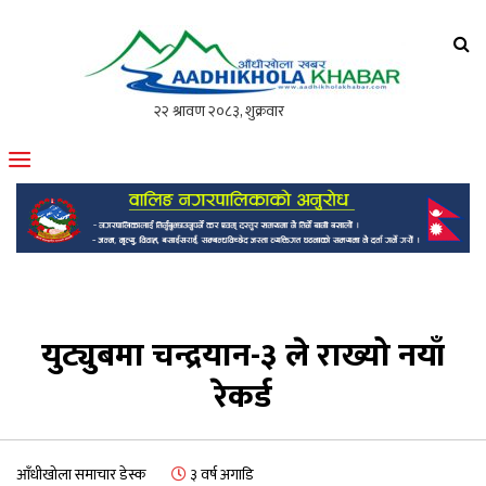
आँधीखोला खवर
मोफसलकै लोकप्रिय अनलाइन पत्रिका
युट्युबमा चन्द्रयान-३ ले राख्यो नयाँ
रेकर्ड
आँधीखोला समाचार डेस्क
३ वर्ष अगाडि