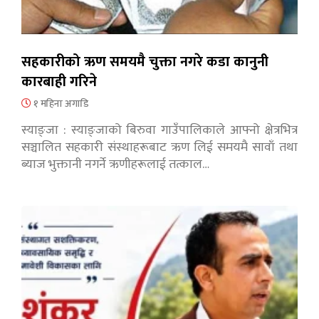
सहकारीको ऋण समयमै चुक्ता नगरे कडा कानुनी
कारबाही गरिने
१ महिना अगाडि
स्याङ्जा : स्याङ्जाको बिरुवा गाउँपालिकाले आफ्नो क्षेत्रभित्र
सञ्चालित सहकारी संस्थाहरूबाट ऋण लिई समयमै सावाँ तथा
ब्याज भुक्तानी नगर्ने ऋणीहरूलाई तत्काल…