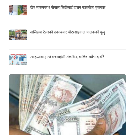
खेम सारुमगर र गोपाल जिटीलाई कञ्चन पत्रकरिता पुरस्कार
वालिङमा टेलरको ठक्करबाट मोटरसाइकल चालकको मृत्यु
स्याङ्जामा ३४४ एचआईभी संक्रमित, वालिङ सबैभन्दा धेरै