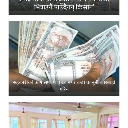
भित्राउनै पाउँदैनन् किसान’
सहकारीको ऋण समयमै चुक्ता नगरे कडा कानुनी कारबाही
गरिने