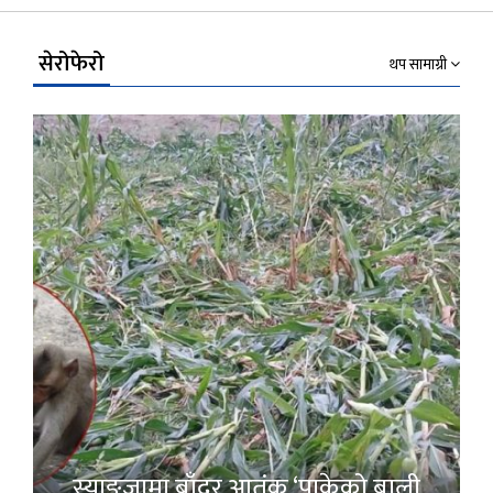
Link
सेरोफेरो
थप सामाग्री
स्याङ्जामा बाँदर आतंक ‘पाकेको बाली