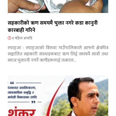
सहकारीको ऋण समयमै चुक्ता नगरे कडा कानुनी
कारबाही गरिने
१ महिना अगाडि
स्याङ्जा : स्याङ्जाको बिरुवा गाउँपालिकाले आफ्नो क्षेत्रभित्र
सञ्चालित सहकारी संस्थाहरूबाट ऋण लिई समयमै सावाँ तथा
ब्याज भुक्तानी नगर्ने ऋणीहरूलाई तत्काल…