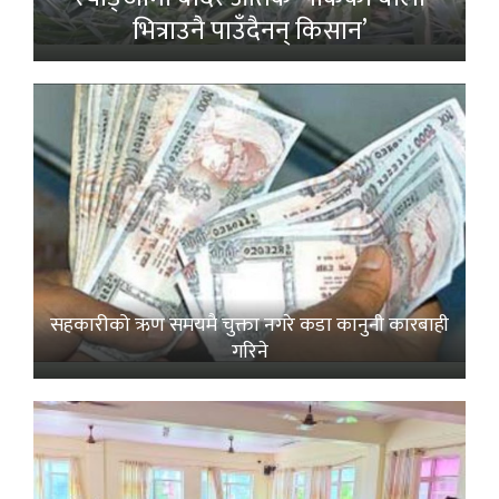
भित्राउनै पाउँदैनन् किसान’
सहकारीको ऋण समयमै चुक्ता नगरे कडा कानुनी कारबाही
गरिने