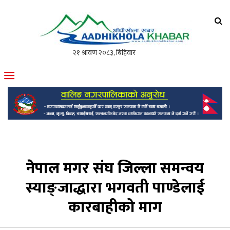
आँधीखोला खवर
मोफसलकै लोकप्रिय अनलाइन पत्रिका
नेपाल मगर संघ जिल्ला समन्वय
स्याङ्जाद्धारा भगवती पाण्डेलाई
कारबाहीको माग