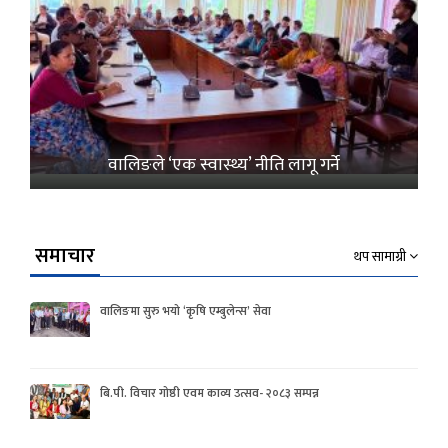
वालिङले ‘एक स्वास्थ्य’ नीति लागू गर्ने
समाचार
थप सामाग्री
वालिङमा सुरु भयो ‘कृषि एम्बुलेन्स’ सेवा
बि.पी. विचार गोष्ठी एवम काव्य उत्सव- २०८३ सम्पन्न