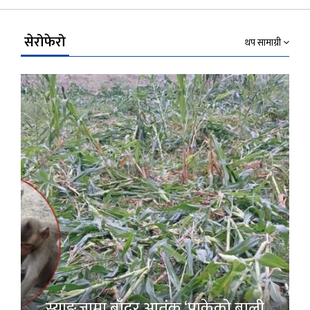
Link
सेरोफेरो
थप सामाग्री
स्याङ्जामा बाँदर आतंक ‘पाकेको बाली