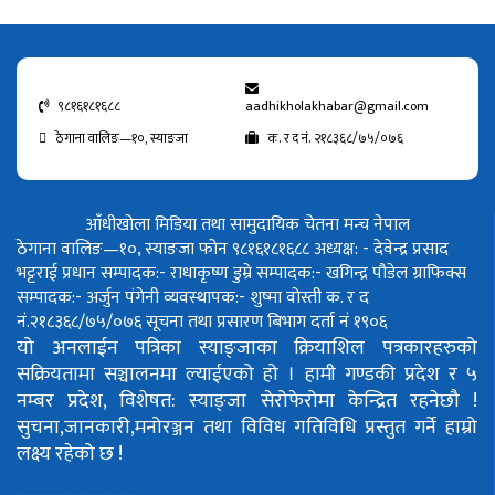
९८१६१८१६८८
aadhikholakhabar@gmail.com
ठेगाना वालिङ—१०, स्याङजा
क. र द नं. २१८३६८/७५/०७६
आँधीखोला मिडिया तथा सामुदायिक चेतना मन्च नेपाल
ठेगाना वालिङ—१०, स्याङजा फोन ९८१६१८१६८८
अध्यक्ष: - देवेन्द्र प्रसाद
भट्टराई
प्रधान सम्पादक:- राधाकृष्ण डुम्रे
सम्पादक:- खगिन्द्र पौडेल
ग्राफिक्स
सम्पादक:- अर्जुन पंगेनी
व्यवस्थापक:- शुष्मा वोस्ती
क. र द
नं.२१८३६८/७५/०७६
सूचना तथा प्रसारण बिभाग दर्ता नं १९०६
यो अनलाईन पत्रिका स्याङ्जाका क्रियाशिल पत्रकारहरुको
सक्रियतामा सञ्चालनमा ल्याईएको हो ।
हामी गण्डकी प्रदेश र ५
नम्बर प्रदेश, विशेषत: स्याङ्जा सेरोफेरोमा केन्द्रित रहनेछौ !
सुचना,जानकारी,मनोरञ्जन तथा विविध गतिविधि प्रस्तुत गर्ने हाम्रो
लक्ष्य रहेको छ !