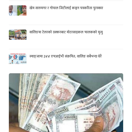
खेम सारुमगर र गोपाल जिटीलाई कञ्चन पत्रकरिता पुरस्कार
वालिङमा टेलरको ठक्करबाट मोटरसाइकल चालकको मृत्यु
स्याङ्जामा ३४४ एचआईभी संक्रमित, वालिङ सबैभन्दा धेरै