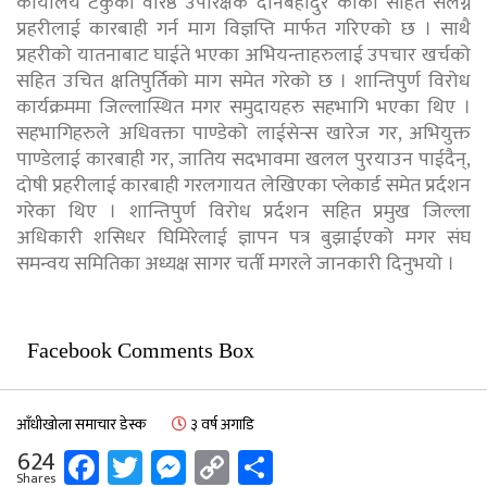
कार्यालय टेकुका वरिष्ठ उपरिक्षक दानबहादुर कार्की सहित संलग्न
प्रहरीलाई कारबाही गर्न माग विज्ञप्ति मार्फत गरिएको छ । साथै
प्रहरीको यातनाबाट घाईते भएका अभियन्ताहरुलाई उपचार खर्चको
सहित उचित क्षतिपुर्तिको माग समेत गरेको छ । शान्तिपुर्ण विरोध
कार्यक्रममा जिल्लास्थित मगर समुदायहरु सहभागि भएका थिए ।
सहभागिहरुले अधिवक्ता पाण्डेको लाईसेन्स खारेज गर, अभियुक्त
पाण्डेलाई कारबाही गर, जातिय सदभावमा खलल पुरयाउन पाईदैन्,
दोषी प्रहरीलाई कारबाही गरलगायत लेखिएका प्लेकार्ड समेत प्रर्दशन
गरेका थिए । शान्तिपुर्ण विरोध प्रर्दशन सहित प्रमुख जिल्ला
अधिकारी शसिधर घिमिरेलाई ज्ञापन पत्र बुझाईएको मगर संघ
समन्वय समितिका अध्यक्ष सागर चर्ती मगरले जानकारी दिनुभयो ।
Facebook Comments Box
आँधीखोला समाचार डेस्क
३ वर्ष अगाडि
Facebook
Twitter
Messenger
Copy
Share
624
Shares