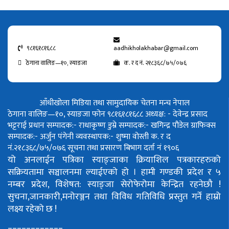
९८१६१८१६८८
aadhikholakhabar@gmail.com
ठेगाना वालिङ—१०, स्याङजा
क. र द नं. २१८३६८/७५/०७६
आँधीखोला मिडिया तथा सामुदायिक चेतना मन्च नेपाल
ठेगाना वालिङ—१०, स्याङजा फोन ९८१६१८१६८८
अध्यक्ष: - देवेन्द्र प्रसाद
भट्टराई
प्रधान सम्पादक:- राधाकृष्ण डुम्रे
सम्पादक:- खगिन्द्र पौडेल
ग्राफिक्स
सम्पादक:- अर्जुन पंगेनी
व्यवस्थापक:- शुष्मा वोस्ती
क. र द
नं.२१८३६८/७५/०७६
सूचना तथा प्रसारण बिभाग दर्ता नं १९०६
यो अनलाईन पत्रिका स्याङ्जाका क्रियाशिल पत्रकारहरुको
सक्रियतामा सञ्चालनमा ल्याईएको हो ।
हामी गण्डकी प्रदेश र ५
नम्बर प्रदेश, विशेषत: स्याङ्जा सेरोफेरोमा केन्द्रित रहनेछौ !
सुचना,जानकारी,मनोरञ्जन तथा विविध गतिविधि प्रस्तुत गर्ने हाम्रो
लक्ष्य रहेको छ !