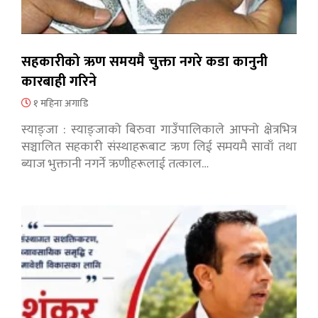
सहकारीको ऋण समयमै चुक्ता नगरे कडा कानुनी
कारबाही गरिने
१ महिना अगाडि
स्याङ्जा : स्याङ्जाको बिरुवा गाउँपालिकाले आफ्नो क्षेत्रभित्र
सञ्चालित सहकारी संस्थाहरूबाट ऋण लिई समयमै सावाँ तथा
ब्याज भुक्तानी नगर्ने ऋणीहरूलाई तत्काल…