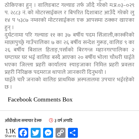
ठोकिएका हुन् । वालिङबाट गल्याङ तर्फ जाँदै गरेको म.प्र.०३–०२९
प. २८८३ नं. को मोटरसाईकल र बिपरित दिशाबाट आउँदै गरेको लु
१४ प ५३८७ नम्वरको मोटरसाईकल एक आपसमा ठक्कर खाएका
हुन् ।
दुर्घटनामा परि गल्याङ ११ का ३७ बर्षीय पदम सिंजाली,कास्कीको
माछापुच्छ्रे गाउँपालिका ७ का २६ बर्षीय सन्देश गुरूङ, वालिङ ९ का
२६ बर्षीय बिशाल हिताङ्,पर्साको बिरगन्ज महानगरपालिका २
घण्टाघर घर भई वालिङ बस्दै आएका २० बर्षीय भोला चौधरी घाईते
भएका जिल्ला प्रहरी कार्यालय स्याङ्जाका निमित्त प्रहरी प्रवक्ता
प्रहरी निरिक्षक पदमराज थापाले जानकारी दिनुभयो ।
घाईते चारै जनाको वालिङ प्राथमिक अस्पतालमा उपचार भईरहेको
छ ।
Facebook Comments Box
आँधीखोला समाचार डेस्क
३ वर्ष अगाडि
Facebook
Twitter
Messenger
Copy
Share
1.1K
Shares