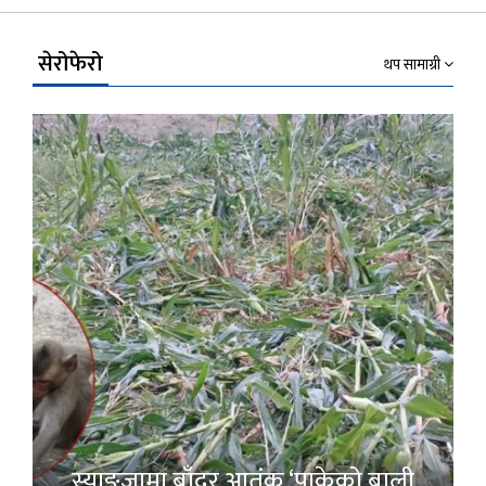
Link
सेरोफेरो
थप सामाग्री
स्याङ्जामा बाँदर आतंक ‘पाकेको बाली