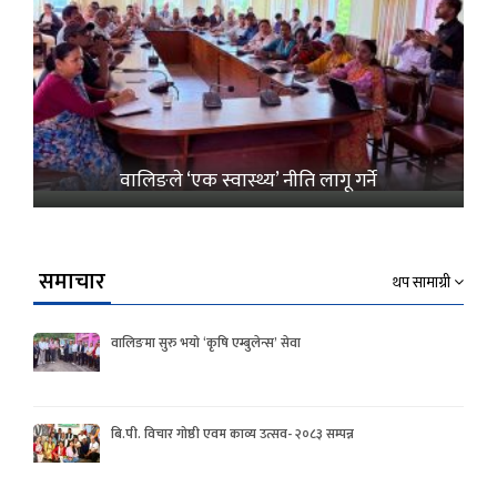
वालिङले ‘एक स्वास्थ्य’ नीति लागू गर्ने
समाचार
थप सामाग्री
वालिङमा सुरु भयो ‘कृषि एम्बुलेन्स’ सेवा
बि.पी. विचार गोष्ठी एवम काव्य उत्सव- २०८३ सम्पन्न