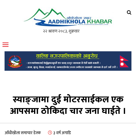
आँधीखोला खवर
मोफसलकै लोकप्रिय अनलाइन पत्रिका
स्याङ्जामा दुई मोटरसाईकल एक
आपसमा ठोकिदा चार जना घाईते ।
आँधीखोला समाचार डेस्क
३ वर्ष अगाडि