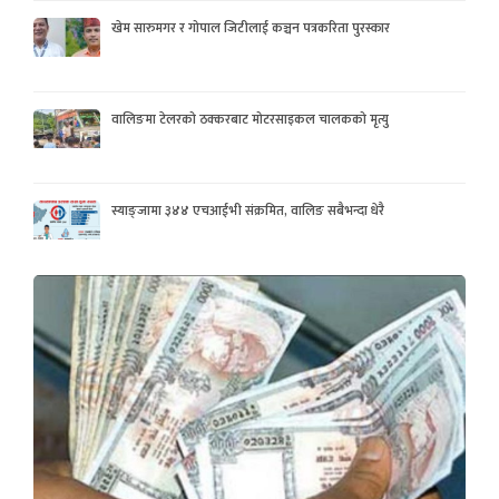
खेम सारुमगर र गोपाल जिटीलाई कञ्चन पत्रकरिता पुरस्कार
वालिङमा टेलरको ठक्करबाट मोटरसाइकल चालकको मृत्यु
स्याङ्जामा ३४४ एचआईभी संक्रमित, वालिङ सबैभन्दा धेरै