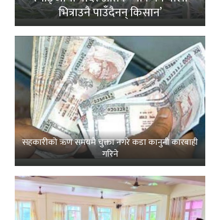
भित्राउनै पाउँदैनन् किसान’
सहकारीको ऋण समयमै चुक्ता नगरे कडा कानुनी कारबाही
गरिने