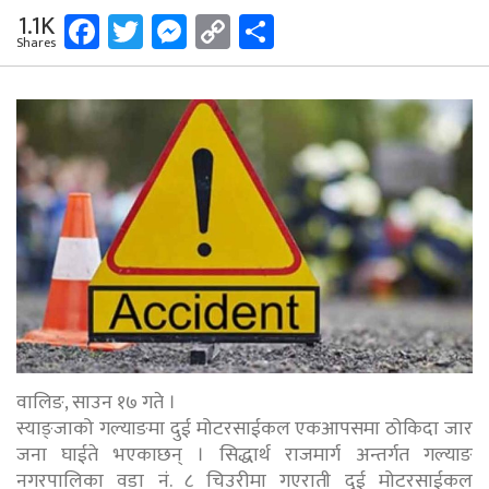
Facebook
Twitter
Messenger
Copy
Share
1.1K
Shares
Link
वालिङ, साउन १७ गते ।
स्याङ्जाको गल्याङमा दुई मोटरसाईकल एकआपसमा ठोकिदा जार
जना घाईते भएकाछन् । सिद्धार्थ राजमार्ग अन्तर्गत गल्याङ
नगरपालिका वडा नं. ८ चिउरीमा गएराती दुई मोटरसाईकल