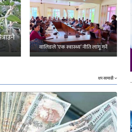
्राउनै
वालिङले ‘एक स्वास्थ्य’ नीति लागू गर्ने
थप सामाग्री