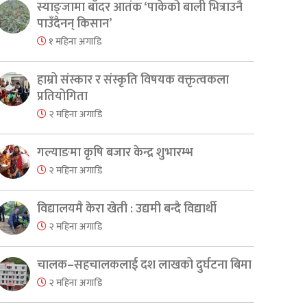
स्याङ्जामा बाँदर आतंक ‘पाकेको बाली भित्राउनै
पाउँदैनन् किसान’
१ महिना अगाडि
हाम्रो संस्कार र संस्कृति विषयक वक्तृत्वकला
प्रतियोगिता
२ महिना अगाडि
गल्याङमा कृषि बजार केन्द्र शुभारम्भ
२ महिना अगाडि
विद्यालयमै केरा खेती : उद्यमी बन्दै विद्यार्थी
२ महिना अगाडि
चालक–सहचालकलाई दश लाखको दुर्घटना बिमा
२ महिना अगाडि