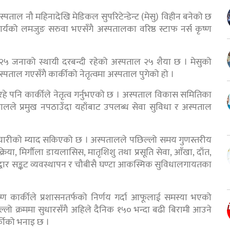
ताल नौ महिनादेखि मेडिकल सुपरिटेन्डेन्ट (मेसु) विहीन बनेको छ
ार्यको लमजुङ सरुवा भएसँगै अस्पतालका वरिष्ठ स्टाफ नर्स कृष्ण
५ जनाको स्थायी दरबन्दी रहेको अस्पताल २५ शैया छ । मेसुको
ताल गएसँगै कार्कीको नेतृत्वमा अस्पताल पुगेको हो ।
े पनि कार्कीले नेतृत्व गर्नुभएको छ । अस्पताल विकास समितिका
अस्पतालले प्रमुख नपठाउँदा यहाँबाट उपलब्ध सेवा सुविधा र अस्पताल
र्मचारीको म्याद सकिएको छ । अस्पतालले पछिल्लो समय गुणस्तरीय
िया, मिर्गौला डायलासिस, मातृशिशु तथा प्रसूति सेवा, आँखा, दाँत,
एकद्वार सङ्कट व्यवस्थापन र चौबीसै घण्टा आकस्मिक सुविधालगायतका
ष्ण कार्कीले प्रशासनतर्फको निर्णय गर्दा आफूलाई समस्या भएको
लो क्रममा सुधारसँगै अहिले दैनिक १५० भन्दा बढी बिरामी आउने
र्कीको भनाइ छ ।