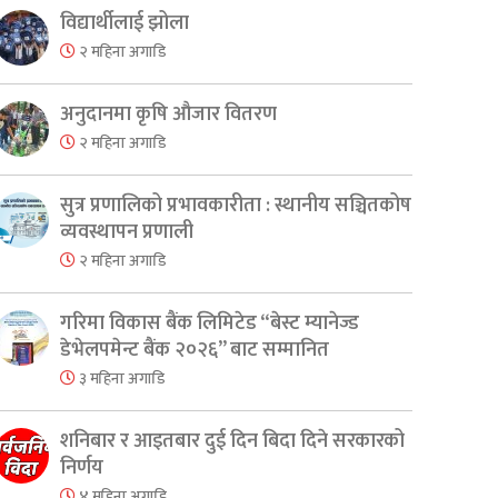
विद्यार्थीलाई झोला
२ महिना अगाडि
अनुदानमा कृषि औजार वितरण
२ महिना अगाडि
सुत्र प्रणालिको प्रभावकारीता : स्थानीय सञ्चितकोष
व्यवस्थापन प्रणाली
२ महिना अगाडि
गरिमा विकास बैंक लिमिटेड “बेस्ट म्यानेज्ड
डेभेलपमेन्ट बैंक २०२६” बाट सम्मानित
३ महिना अगाडि
शनिबार र आइतबार दुई दिन बिदा दिने सरकारको
निर्णय
४ महिना अगाडि