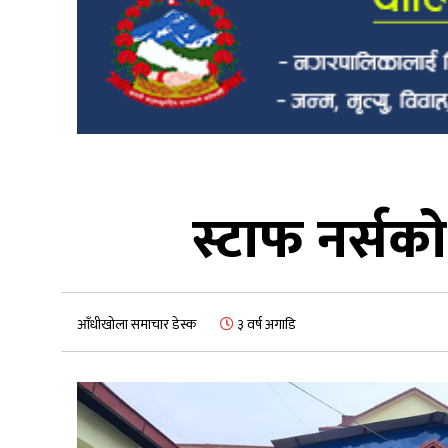
स्टाफ नर्सको
आँधीखोला समाचार डेस्क
३ वर्ष अगाडि