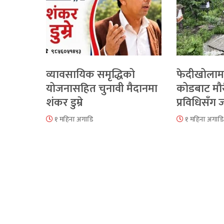
व्यावसायिक समृद्धिको
फेदीखोलाम
योजनासहित चुनावी मैदानमा
कोडबाट मौ
शंकर डुम्रे
प्रविधिसँग
१ महिना अगाडि
१ महिना अगाडि