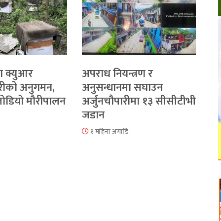
ा क्युआर
अपराध नियन्त्रण र
रीको अनुगमन,
अनुसन्धानमा सघाउन
 जोडियो मौरीपालन
अर्जुनचौपारीमा १३ सीसीटीभी
जडान
१ महिना अगाडि