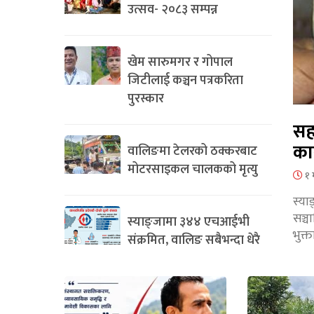
उत्सव- २०८३ सम्पन्न
खेम सारुमगर र गोपाल
जिटीलाई कञ्चन पत्रकरिता
पुरस्कार
सह
का
वालिङमा टेलरको ठक्करबाट
मोटरसाइकल चालकको मृत्यु
१ 
स्या
सञ्
स्याङ्जामा ३४४ एचआईभी
भुक्
संक्रमित, वालिङ सबैभन्दा धेरै