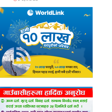
er
are