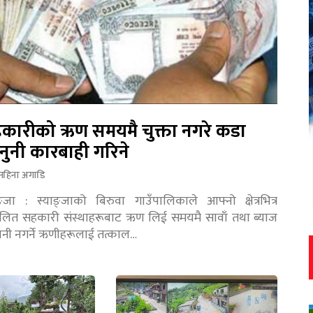
कारीको ऋण समयमै चुक्ता नगरे कडा
नुनी कारबाही गरिने
महिना अगाडि
ङ्जा : स्याङ्जाको बिरुवा गाउँपालिकाले आफ्नो क्षेत्रभित्र
चालित सहकारी संस्थाहरूबाट ऋण लिई समयमै सावाँ तथा ब्याज
तानी नगर्ने ऋणीहरूलाई तत्काल…