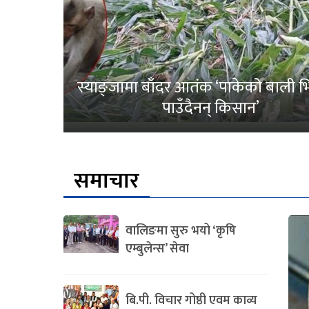
स्याङ्जामा बाँदर आतंक ‘पाकेको बाली भित
पाउँदैनन् किसान’
समाचार
वालिङमा सुरु भयो ‘कृषि
एम्बुलेन्स’ सेवा
बि.पी. विचार गोष्ठी एवम काव्य