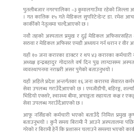
पुतलीबजार नगरपालिका –३ कुमालगाउँमा रहेको जिल्ला अस्प
। गत कात्तिक १५ गते मेडिकल सुपरिटेन्डेन्ट डा. रमेश आच
कार्कीको नेतृत्वमा चल्दैआएको छ ।
नवौ तहको अस्पताल प्रमुख र दुई मेडिकल अफिसरसहित २
सरुवा र मेडिकल अफिसर एमडी अध्ययन गर्न धरान र वीर अस्प
यहाँ १० जना करारका डाक्टर र थप ४३ करारका कर्मचारी रह
अध्यक्ष इन्द्रबहादुर गोदारले वर्ष दिन पुग्न लाग्दासम्म 
व्यवस्थापनमा नराम्ररी असर पुगेको बताउनुभयो ।
यहाँ अहिले प्रदेश अन्तर्गतका १६ जना करारमा सेवारत क
सेवा उपलब्ध गराउँदैआएको छ । एमजीडीपी, बहिरङ्ग, शल्यक्र
भिडियो एक्सरे, स्वास्थ्य बीमा, अपाङ्गता सहायता कक्ष र 
सेवा उपलब्ध गराउँदैआएको छ ।
आफू नर्सिङको कर्मचारी भएको बताउँदै निमित्त प्रमुख कृ
बताउनुभयो । कुनै समय बिरामी नै आउने अस्पतालमा पछिल्
गरेको र बिरामी हेर्ने कि प्रशासन चलाउने समस्या भएको का