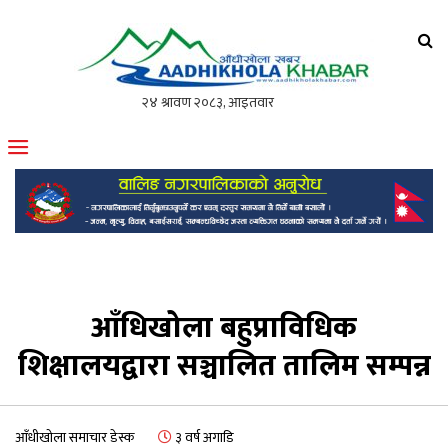
आँधीखोला खवर
मोफसलकै लोकप्रिय अनलाइन पत्रिका
आँधिखोला बहुप्राविधिक
शिक्षालयद्वारा सञ्चालित तालिम सम्पन्न
आँधीखोला समाचार डेस्क
३ वर्ष अगाडि