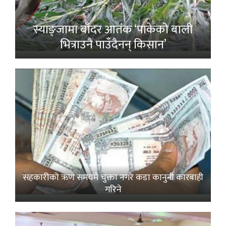
स्याङ्जामा बाँदर आतंक ‘पाकेको बाली
भित्राउनै पाउँदैनन् किसान’
सहकारीको ऋण समयमै चुक्ता नगरे कडा कानुनी कारबाही
गरिने