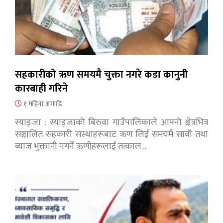
सहकारीको ऋण समयमै चुक्ता नगरे कडा कानुनी
कारबाही गरिने
१ महिना अगाडि
स्याङ्जा : स्याङ्जाको बिरुवा गाउँपालिकाले आफ्नो क्षेत्रभित्र
सञ्चालित सहकारी संस्थाहरूबाट ऋण लिई समयमै सावाँ तथा
ब्याज भुक्तानी नगर्ने ऋणीहरूलाई तत्काल…