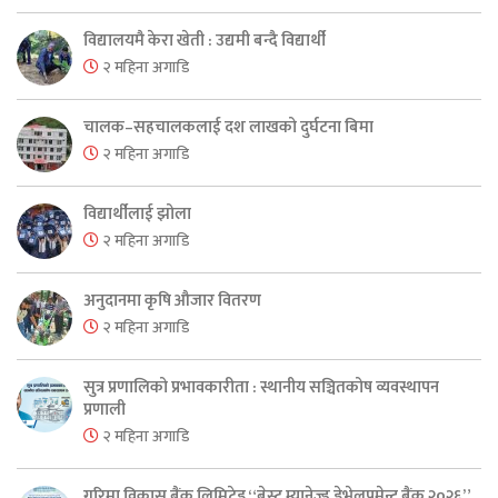
विद्यालयमै केरा खेती : उद्यमी बन्दै विद्यार्थी
२ महिना अगाडि
चालक–सहचालकलाई दश लाखको दुर्घटना बिमा
२ महिना अगाडि
विद्यार्थीलाई झोला
२ महिना अगाडि
अनुदानमा कृषि औजार वितरण
२ महिना अगाडि
सुत्र प्रणालिको प्रभावकारीता : स्थानीय सञ्चितकोष व्यवस्थापन
प्रणाली
२ महिना अगाडि
गरिमा विकास बैंक लिमिटेड “बेस्ट म्यानेज्ड डेभेलपमेन्ट बैंक २०२६”