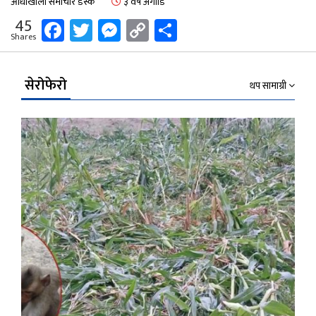
आँधीखोला समाचार डेस्क
३ वर्ष अगाडि
Facebook
Twitter
Messenger
Copy
Share
45
Shares
Link
सेरोफेरो
थप सामाग्री