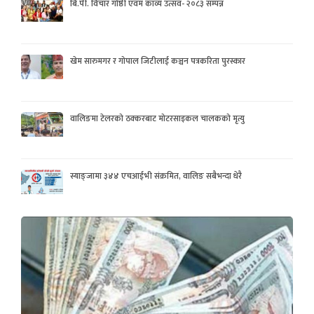
बि.पी. विचार गोष्ठी एवम काव्य उत्सव- २०८३ सम्पन्न
खेम सारुमगर र गोपाल जिटीलाई कञ्चन पत्रकरिता पुरस्कार
वालिङमा टेलरको ठक्करबाट मोटरसाइकल चालकको मृत्यु
स्याङ्जामा ३४४ एचआईभी संक्रमित, वालिङ सबैभन्दा धेरै