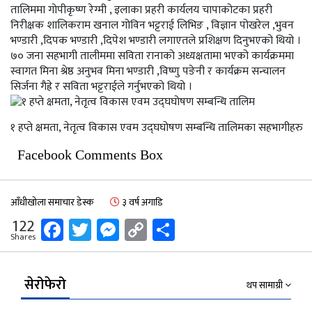
तालिममा गोपीकृष्ण रेग्मी , इलाका प्रहरी कार्यलय चापाकोटका प्रहरी
निरीक्षक शालिकराम खनाल गोविन भट्टराई लिभिङ , विज्ञान पोखरेल ,भुवन
भण्डारी ,दिपक भण्डारी ,दिपेश भण्डारी लगाएतले प्रशिक्षण दिनुभएको थियो ।
७० जना सहभागी तालीममा सविता रानाको अध्यक्षतामा भएको कार्यक्रममा
स्वागत मिना श्रेष्ठ अनुभव मिना भण्डारी ,विष्णु पङेनी र कार्यक्रम सन्चालन
सिर्जना गैह्रे र सविता भट्टराईले गर्नुभएको थियो ।
१ हप्ते क्षमता, नेतृत्व विकास एवम उद्घघोषण सम्बन्धि तालिमका सहभागीहरु
Facebook Comments Box
आँधीखोला समाचार डेस्क
३ वर्ष अगाडि
Facebook
Twitter
Messenger
Copy
Share
122
Shares
Link
सेरोफेरो
थप सामाग्री