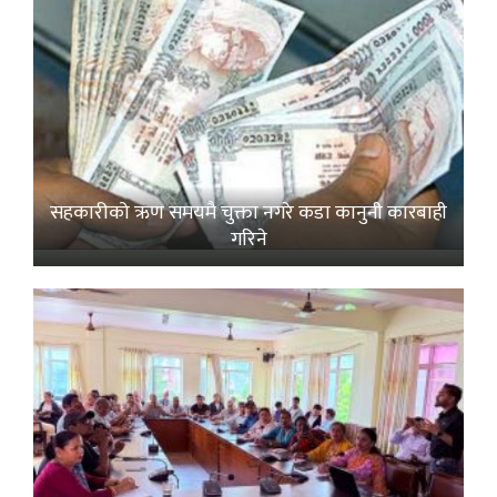
सहकारीको ऋण समयमै चुक्ता नगरे कडा कानुनी कारबाही
गरिने