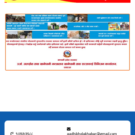
९८१६१८१६८८
aadhikholakhabar@gmail.com