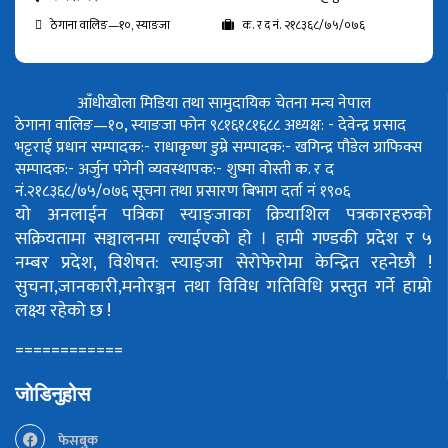
ठेगाना वालिङ—१०, स्याङजा
क. र द नं. २१८३६८/७५/०७६
आँधीखोला मिडिया तथा सामुदायिक चेतना मन्च नेपाल
ठेगाना वालिङ—१०, स्याङजा फोन ९८१६१८१६८८
अध्यक्ष: - देवेन्द्र प्रसाद
भट्टराई
प्रधान सम्पादक:- राधाकृष्ण डुम्रे
सम्पादक:- खगिन्द्र पौडेल
ग्राफिक्स
सम्पादक:- अर्जुन पंगेनी
व्यवस्थापक:- शुष्मा वोस्ती
क. र द
नं.२१८३६८/७५/०७६
सूचना तथा प्रसारण बिभाग दर्ता नं १९०६
यो अनलाईन पत्रिका स्याङ्जाका क्रियाशिल पत्रकारहरुको
सक्रियतामा सञ्चालनमा ल्याईएको हो ।
हामी गण्डकी प्रदेश र ५
नम्बर प्रदेश, विशेषत: स्याङ्जा सेरोफेरोमा केन्द्रित रहनेछौ !
सुचना,जानकारी,मनोरञ्जन तथा विविध गतिविधि प्रस्तुत गर्ने हाम्रो
लक्ष्य रहेको छ !
============
जोडिनुहोस
फेसबुक