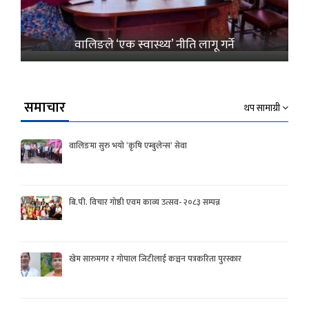
वालिङले ‘एक स्वास्थ्य’ नीति लागू गर्ने
समाचार
थप सामाग्री
वालिङमा सुरु भयो ‘कृषि एम्बुलेन्स’ सेवा
बि.पी. विचार गोष्ठी एवम काव्य उत्सव- २०८३ सम्पन्न
खेम सारुमगर र गोपाल जिटीलाई कञ्चन पत्रकरिता पुरस्कार