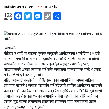
आँधीखोला समाचार डेस्क
३ वर्ष अगाडि
Facebook
Twitter
Messenger
Copy
Share
122
Shares
Link
चापाकोट :
बोटेटार उधमशिल महिला कृषक समुहको आयोजनामा आयोजित १ १ हप्ते
क्षमता, नेतृत्व विकास एवम उद्घघोषण सम्बन्धि तालिम समापनमा बोल्दै
चापाकोट नगरपालिकाका नगर प्रमुख देव बहादुर खाणले(इस्वर)
महिलाहरुको क्षमता विकास गर्ने सके समाजमा सकारात्मक सन्देश प्रवाह
गर्ने सजिलो हुने बताउनु भयो ।
महिलाहरुलाई चुल्होचौका देखि समाजका सामाजिक काममा सक्रिय
सहभागि गराउने र समाज परिवर्तन गर्ने उदेश्यले तालिम आयोजना गरिएको
बताउनु भयो ।कार्यक्रममा नेपाली काङ्ग्रेस महाधिवेशन प्रतिनिधि सुर्य माझी
,नेपाली काङ्ग्रेस वडा १० का सभापति गणेश पङेनी ,जनज्योति माविका
प्राचार्य गुरु पङेनी लगाएतले तालिममा सिकेका सीप व्यवाहारमा उतार्न
सहभागीहरुलाई आग्रह गर्नुभयो ।