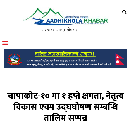
आँधीखोला खवर
मोफसलकै लोकप्रिय अनलाइन पत्रिका
चापाकोट-१० मा १ हप्ते क्षमता, नेतृत्व
विकास एवम उद्घघोषण सम्बन्धि
तालिम सप्पन्न