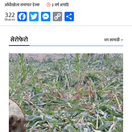
आँधीखोला समाचार डेस्क
३ वर्ष अगाडि
Facebook
Twitter
Messenger
Copy
Share
322
Shares
Link
सेरोफेरो
थप सामाग्री