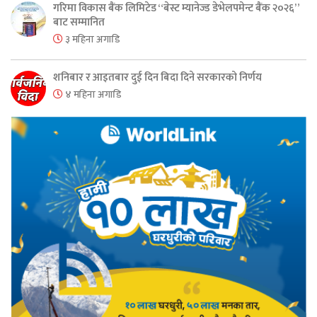
गरिमा विकास बैंक लिमिटेड “बेस्ट म्यानेज्ड डेभेलपमेन्ट बैंक २०२६”
बाट सम्मानित
३ महिना अगाडि
शनिबार र आइतबार दुई दिन बिदा दिने सरकारको निर्णय
४ महिना अगाडि