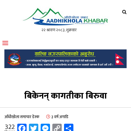
आँधीखोला खवर
मोफसलकै लोकप्रिय अनलाइन पत्रिका
बिकेनन् कागतीका बिरुवा
आँधीखोला समाचार डेस्क
३ वर्ष अगाडि
Facebook
Twitter
Messenger
Copy
Share
322