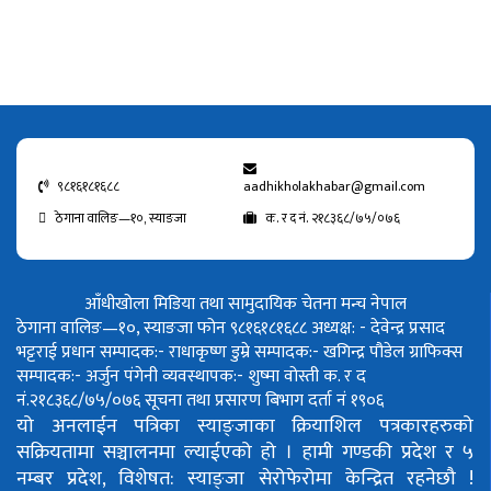
९८१६१८१६८८
aadhikholakhabar@gmail.com
ठेगाना वालिङ—१०, स्याङजा
क. र द नं. २१८३६८/७५/०७६
आँधीखोला मिडिया तथा सामुदायिक चेतना मन्च नेपाल
ठेगाना वालिङ—१०, स्याङजा फोन ९८१६१८१६८८
अध्यक्ष: - देवेन्द्र प्रसाद
भट्टराई
प्रधान सम्पादक:- राधाकृष्ण डुम्रे
सम्पादक:- खगिन्द्र पौडेल
ग्राफिक्स
सम्पादक:- अर्जुन पंगेनी
व्यवस्थापक:- शुष्मा वोस्ती
क. र द
नं.२१८३६८/७५/०७६
सूचना तथा प्रसारण बिभाग दर्ता नं १९०६
यो अनलाईन पत्रिका स्याङ्जाका क्रियाशिल पत्रकारहरुको
सक्रियतामा सञ्चालनमा ल्याईएको हो ।
हामी गण्डकी प्रदेश र ५
नम्बर प्रदेश, विशेषत: स्याङ्जा सेरोफेरोमा केन्द्रित रहनेछौ !