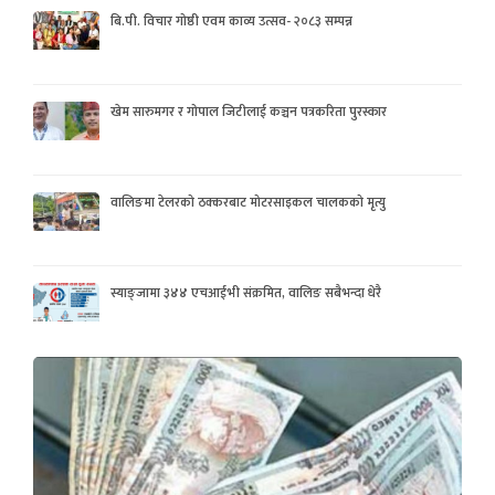
बि.पी. विचार गोष्ठी एवम काव्य उत्सव- २०८३ सम्पन्न
खेम सारुमगर र गोपाल जिटीलाई कञ्चन पत्रकरिता पुरस्कार
वालिङमा टेलरको ठक्करबाट मोटरसाइकल चालकको मृत्यु
स्याङ्जामा ३४४ एचआईभी संक्रमित, वालिङ सबैभन्दा धेरै