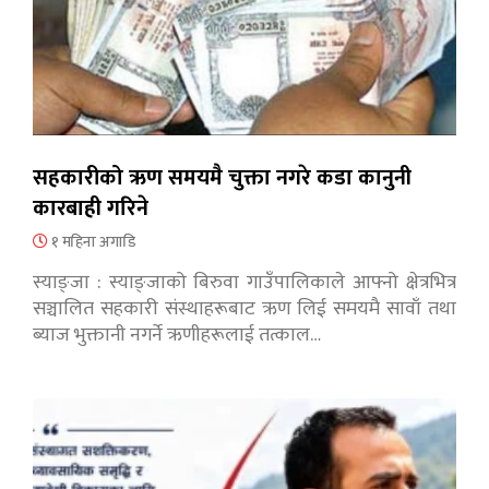
सहकारीको ऋण समयमै चुक्ता नगरे कडा कानुनी
कारबाही गरिने
१ महिना अगाडि
स्याङ्जा : स्याङ्जाको बिरुवा गाउँपालिकाले आफ्नो क्षेत्रभित्र
सञ्चालित सहकारी संस्थाहरूबाट ऋण लिई समयमै सावाँ तथा
ब्याज भुक्तानी नगर्ने ऋणीहरूलाई तत्काल…