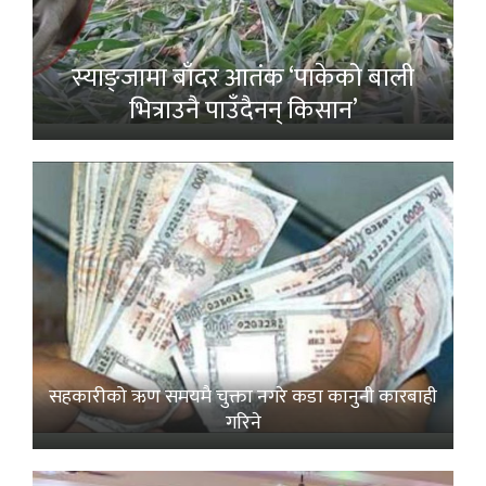
स्याङ्जामा बाँदर आतंक ‘पाकेको बाली
भित्राउनै पाउँदैनन् किसान’
सहकारीको ऋण समयमै चुक्ता नगरे कडा कानुनी कारबाही
गरिने