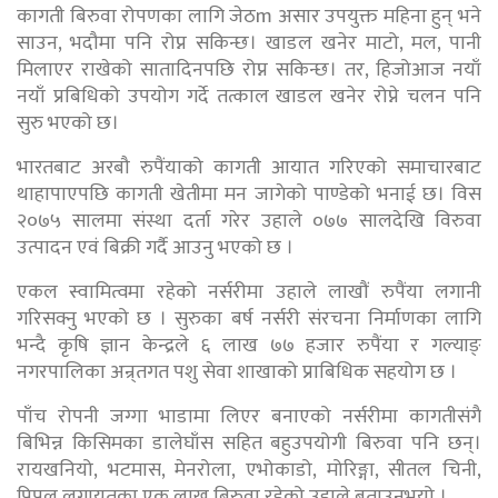
कागती बिरुवा रोपणका लागि जेठm असार उपयुक्त महिना हुन् भने
साउन, भदौमा पनि रोप्न सकिन्छ। खाडल खनेर माटो, मल, पानी
मिलाएर राखेको सातादिनपछि रोप्न सकिन्छ। तर, हिजोआज नयाँ
नयाँ प्रबिधिको उपयोग गर्दे तत्काल खाडल खनेर रोप्ने चलन पनि
सुरु भएको छ।
भारतबाट अरबौ रुपैंयाको कागती आयात गरिएको समाचारबाट
थाहापाएपछि कागती खेतीमा मन जागेको पाण्डेको भनाई छ। विस
२०७५ सालमा संस्था दर्ता गरेर उहाले ०७७ सालदेखि विरुवा
उत्पादन एवं बिक्री गर्दै आउनु भएको छ ।
एकल स्वामित्वमा रहेको नर्सरीमा उहाले लाखौं रुपैंया लगानी
गरिसक्नु भएको छ । सुरुका बर्ष नर्सरी संरचना निर्माणका लागि
भन्दै कृषि ज्ञान केन्द्रले ६ लाख ७७ हजार रुपैंया र गल्याङ्
नगरपालिका अन्र्तगत पशु सेवा शाखाको प्राबिधिक सहयोग छ ।
पाँच रोपनी जग्गा भाडामा लिएर बनाएको नर्सरीमा कागतीसंगै
बिभिन्न किसिमका डालेघाँस सहित बहुउपयोगी बिरुवा पनि छन्।
रायखनियो, भटमास, मेनरोला, एभोकाडो, मोरिङ्गा, सीतल चिनी,
पिपल लगायतका एक लाख बिरुवा रहेको उहाले बताउनुभयो ।