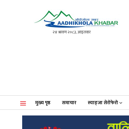
आँधीखोला खवर
मोफसलकै लोकप्रिय अनलाइन पत्रिका
मुख्य पृष्ठ
समाचार
स्याङ्जा सेरोफेरो