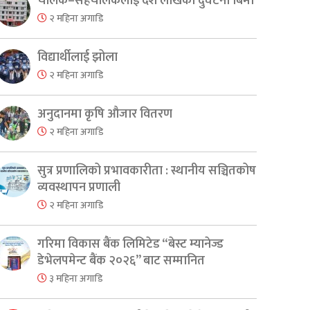
चालक–सहचालकलाई दश लाखको दुर्घटना बिमा
२ महिना अगाडि
विद्यार्थीलाई झोला
२ महिना अगाडि
अनुदानमा कृषि औजार वितरण
२ महिना अगाडि
सुत्र प्रणालिको प्रभावकारीता : स्थानीय सञ्चितकोष
व्यवस्थापन प्रणाली
२ महिना अगाडि
गरिमा विकास बैंक लिमिटेड “बेस्ट म्यानेज्ड
डेभेलपमेन्ट बैंक २०२६” बाट सम्मानित
३ महिना अगाडि