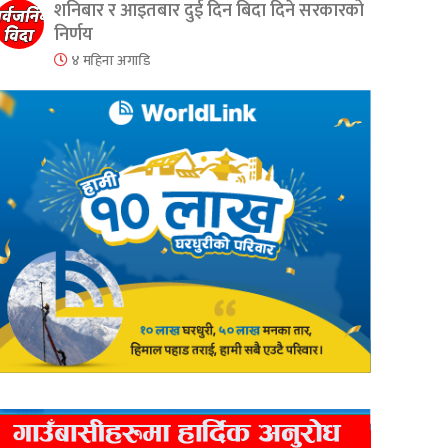
शनिबार र आइतबार दुई दिन बिदा दिने सरकारको
er
are
निर्णय
४ महिना अगाडि