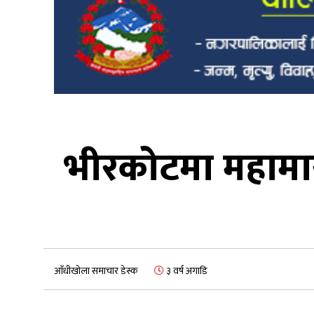
भीरकोटमा महामा
आँधीखोला समाचार डेस्क
३ वर्ष अगाडि