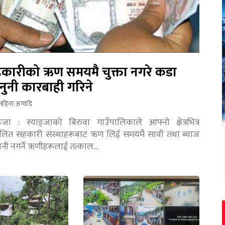
कारीको ऋण समयमै चुक्ता नगरे कडा
नुनी कारबाही गरिने
महिना अगाडि
ङ्जा : स्याङ्जाको बिरुवा गाउँपालिकाले आफ्नो क्षेत्रभित्र
चालित सहकारी संस्थाहरूबाट ऋण लिई समयमै सावाँ तथा ब्याज
तानी नगर्ने ऋणीहरूलाई तत्काल…