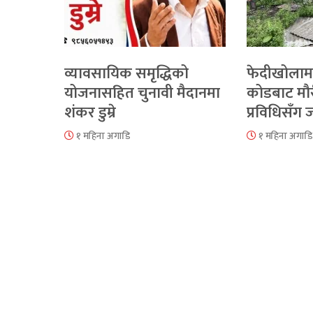
व्यावसायिक समृद्धिको
फेदीखोलाम
योजनासहित चुनावी मैदानमा
कोडबाट मौ
शंकर डुम्रे
प्रविधिसँग
१ महिना अगाडि
१ महिना अगाडि