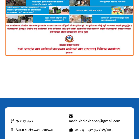
९८१६१८१६८८
aadhikholakhabar@gmail.com
ठेगाना वालिङ—१०, स्याङजा
क. र द नं. २१८३६८/७५/०७६