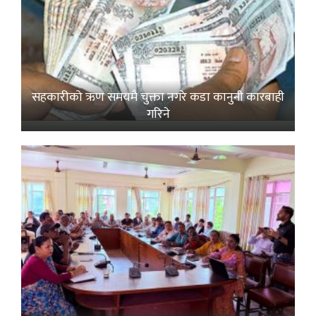
सहकारीको ऋण समयमै चुक्ता नगरे कडा कानुनी कारबाही
गरिने