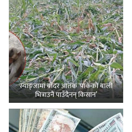
स्याङ्जामा बाँदर आतंक ‘पाकेको बाली
भित्राउनै पाउँदैनन् किसान’