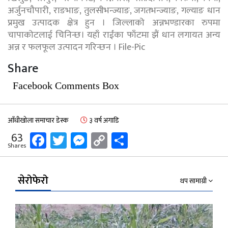
अर्जुनचौपारी, राङभाङ, तुलसीभन्ज्याङ, जगतभन्ज्याङ, गल्याङ धान
प्रमुख उत्पादक क्षेत्र हुन । जिल्लाको अन्नभण्डारका रुपमा
चापाकोटलाई चिनिन्छ। यहाँ राईंका फाँटमा झैं धान लगायत अन्य
अन्न र फलफूल उत्पादन गरिन्छन । File-Pic
Share
Facebook Comments Box
आँधीखोला समाचार डेस्क
३ वर्ष अगाडि
Facebook
Twitter
Messenger
Copy
Share
63
Shares
Link
सेरोफेरो
थप सामाग्री