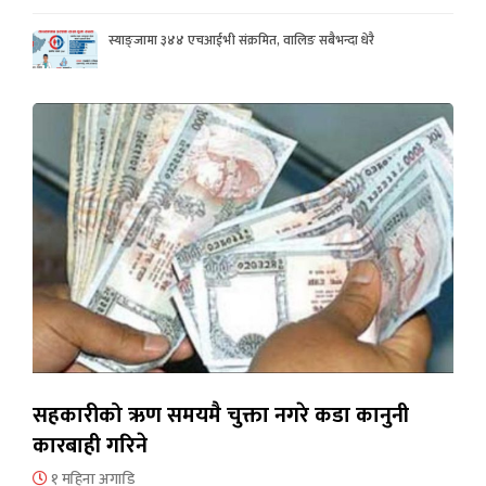
स्याङ्जामा ३४४ एचआईभी संक्रमित, वालिङ सबैभन्दा धेरै
सहकारीको ऋण समयमै चुक्ता नगरे कडा कानुनी
कारबाही गरिने
१ महिना अगाडि