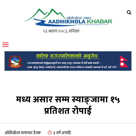
आँधीखोला खवर
मोफसलकै लोकप्रिय अनलाइन पत्रिका
मध्य असार सम्म स्याङ्जामा १५
प्रतिशत रोपाई
आँधीखोला समाचार डेस्क
३ वर्ष अगाडि