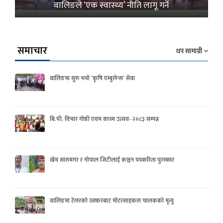
वालिङले ‘एक स्वास्थ्य’ नीति लागू गर्ने
समाचार
थप सामाग्री
वालिङमा सुरु भयो ‘कृषि एम्बुलेन्स’ सेवा
बि.पी. विचार गोष्ठी एवम काव्य उत्सव- २०८३ सम्पन्न
खेम सारुमगर र गोपाल जिटीलाई कञ्चन पत्रकरिता पुरस्कार
वालिङमा टेलरको ठक्करबाट मोटरसाइकल चालकको मृत्यु