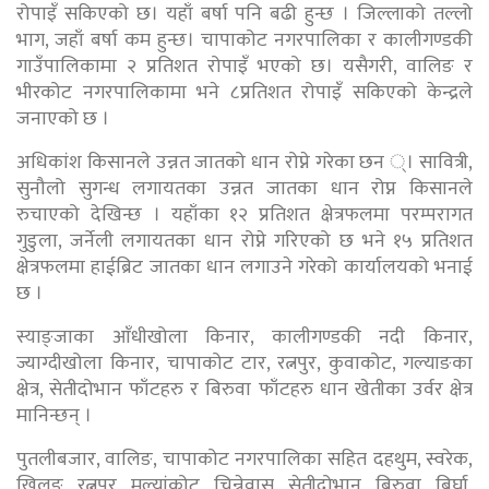
रोपाइँ सकिएको छ। यहाँ बर्षा पनि बढी हुन्छ । जिल्लाको तल्लो
भाग, जहाँ बर्षा कम हुन्छ। चापाकोट नगरपालिका र कालीगण्डकी
गाउँपालिकामा २ प्रतिशत रोपाइँ भएको छ। यसैगरी, वालिङ र
भीरकोट नगरपालिकामा भने ८प्रतिशत रोपाइँ सकिएको केन्द्रले
जनाएको छ ।
अधिकांश किसानले उन्नत जातको धान रोप्ने गरेका छन ्। सावित्री,
सुनौलो सुगन्ध लगायतका उन्नत जातका धान रोप्न किसानले
रुचाएको देखिन्छ । यहाँका १२ प्रतिशत क्षेत्रफलमा परम्परागत
गुडुला, जर्नेली लगायतका धान रोप्ने गरिएको छ भने १५ प्रतिशत
क्षेत्रफलमा हाईब्रिट जातका धान लगाउने गरेको कार्यालयको भनाई
छ ।
स्याङ्जाका आँधीखोला किनार, कालीगण्डकी नदी किनार,
ज्याग्दीखोला किनार, चापाकोट टार, रत्नपुर, कुवाकोट, गल्याङका
क्षेत्र, सेतीदोभान फाँटहरु र बिरुवा फाँटहरु धान खेतीका उर्वर क्षेत्र
मानिन्छन् ।
पुतलीबजार, वालिङ, चापाकोट नगरपालिका सहित दहथुम, स्वरेक,
खिलुङ, रत्नपुर, मल्यांकोट, चिन्नेवास, सेतीदोभान, बिरुवा, बिर्घा,