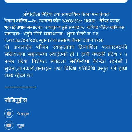
आँधीखोला मिडिया तथा सामुदायिक चेतना मन्च नेपाल
ठेगाना वालिङ—१०, स्याङजा फोन ९८१६१८१६८८
अध्यक्ष: - देवेन्द्र प्रसाद
भट्टराई
प्रधान सम्पादक:- राधाकृष्ण डुम्रे
सम्पादक:- खगिन्द्र पौडेल
ग्राफिक्स
सम्पादक:- अर्जुन पंगेनी
व्यवस्थापक:- शुष्मा वोस्ती
क. र द
नं.२१८३६८/७५/०७६
सूचना तथा प्रसारण बिभाग दर्ता नं १९०६
यो अनलाईन पत्रिका स्याङ्जाका क्रियाशिल पत्रकारहरुको
सक्रियतामा सञ्चालनमा ल्याईएको हो ।
हामी गण्डकी प्रदेश र ५
नम्बर प्रदेश, विशेषत: स्याङ्जा सेरोफेरोमा केन्द्रित रहनेछौ !
सुचना,जानकारी,मनोरञ्जन तथा विविध गतिविधि प्रस्तुत गर्ने हाम्रो
लक्ष्य रहेको छ !
============
जोडिनुहोस
फेसबुक
युटूब