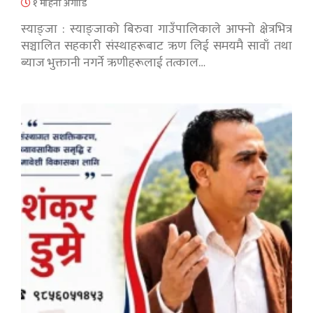
१ महिना अगाडि
स्याङ्जा : स्याङ्जाको बिरुवा गाउँपालिकाले आफ्नो क्षेत्रभित्र
सञ्चालित सहकारी संस्थाहरूबाट ऋण लिई समयमै सावाँ तथा
ब्याज भुक्तानी नगर्ने ऋणीहरूलाई तत्काल…