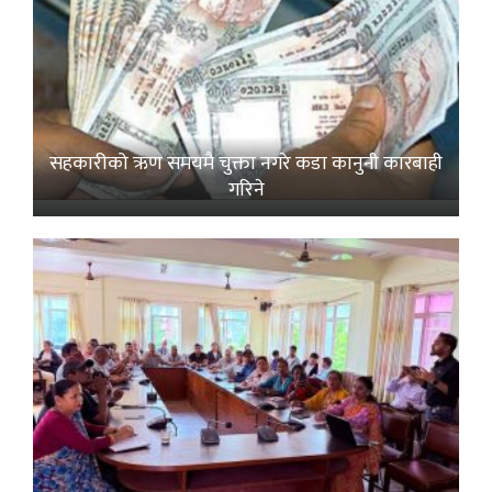
सहकारीको ऋण समयमै चुक्ता नगरे कडा कानुनी कारबाही
गरिने