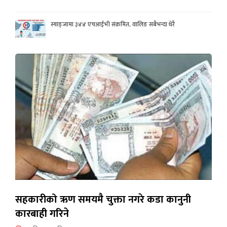
स्याङ्जामा ३४४ एचआईभी संक्रमित, वालिङ सबैभन्दा धेरै
सहकारीको ऋण समयमै चुक्ता नगरे कडा कानुनी
कारबाही गरिने