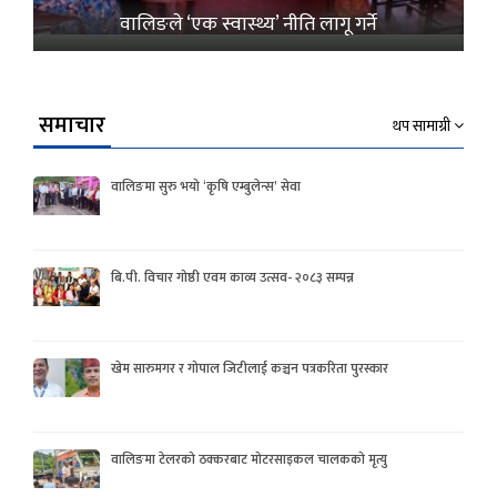
वालिङले ‘एक स्वास्थ्य’ नीति लागू गर्ने
समाचार
थप सामाग्री
वालिङमा सुरु भयो ‘कृषि एम्बुलेन्स’ सेवा
बि.पी. विचार गोष्ठी एवम काव्य उत्सव- २०८३ सम्पन्न
खेम सारुमगर र गोपाल जिटीलाई कञ्चन पत्रकरिता पुरस्कार
वालिङमा टेलरको ठक्करबाट मोटरसाइकल चालकको मृत्यु