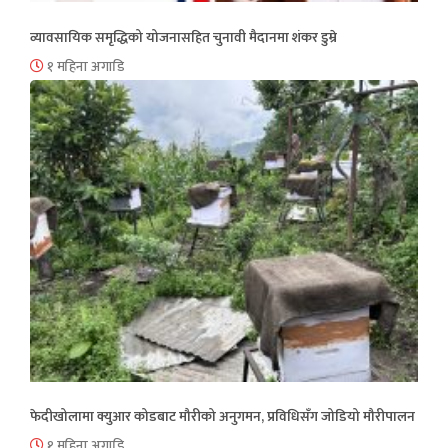
व्यावसायिक समृद्धिको योजनासहित चुनावी मैदानमा शंकर डुम्रे
१ महिना अगाडि
फेदीखोलामा क्युआर कोडबाट मौरीको अनुगमन, प्रविधिसँग जोडियो मौरीपालन
१ महिना अगाडि