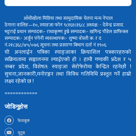
आँधीखोला मिडिया तथा सामुदायिक चेतना मन्च नेपाल
ठेगाना वालिङ—१०, स्याङजा फोन ९८१६१८१६८८
अध्यक्ष: - देवेन्द्र प्रसाद
भट्टराई
प्रधान सम्पादक:- राधाकृष्ण डुम्रे
सम्पादक:- खगिन्द्र पौडेल
ग्राफिक्स
सम्पादक:- अर्जुन पंगेनी
व्यवस्थापक:- शुष्मा वोस्ती
क. र द
नं.२१८३६८/७५/०७६
सूचना तथा प्रसारण बिभाग दर्ता नं १९०६
यो अनलाईन पत्रिका स्याङ्जाका क्रियाशिल पत्रकारहरुको
सक्रियतामा सञ्चालनमा ल्याईएको हो ।
हामी गण्डकी प्रदेश र ५
नम्बर प्रदेश, विशेषत: स्याङ्जा सेरोफेरोमा केन्द्रित रहनेछौ !
सुचना,जानकारी,मनोरञ्जन तथा विविध गतिविधि प्रस्तुत गर्ने हाम्रो
लक्ष्य रहेको छ !
============
जोडिनुहोस
फेसबुक
युटूब