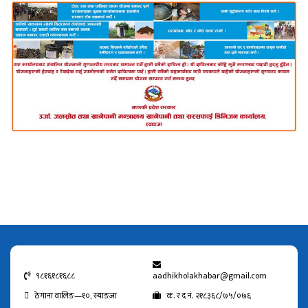
९८१६१८१६८८
aadhikholakhabar@gmail.com
ठेगाना वालिङ—१०, स्याङजा
क. र द नं. २१८३६८/७५/०७६