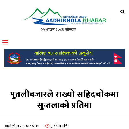
आँधीखोला खवर
मोफसलकै लोकप्रिय अनलाइन पत्रिका
पुतलीबजारले राख्यो सहिदचोकमा
सुन्तलाको प्रतिमा
आँधीखोला समाचार डेस्क
३ वर्ष अगाडि