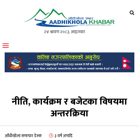
आँधीखोला खवर
मोफसलकै लोकप्रिय अनलाइन पत्रिका
नीति, कार्यक्रम र बजेटका विषयमा
अन्तरक्रिया
आँधीखोला समाचार डेस्क
३ वर्ष अगाडि