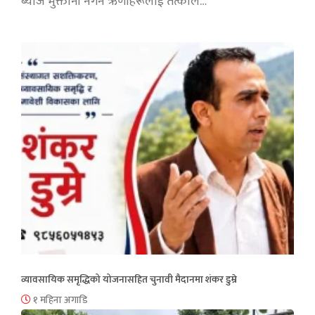
ब्याज भुक्तानी नगर्ने ऋणीहरूलाई तत्काल…
व्यावसायिक समृद्धिको योजनासहित चुनावी मैदानमा शंकर डुम्रे
१ महिना अगाडि