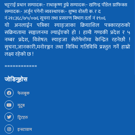
भट्टराई
प्रधान सम्पादक:- राधाकृष्ण डुम्रे
सम्पादक:- खगिन्द्र पौडेल
ग्राफिक्स
सम्पादक:- अर्जुन पंगेनी
व्यवस्थापक:- शुष्मा वोस्ती
क. र द
नं.२१८३६८/७५/०७६
सूचना तथा प्रसारण बिभाग दर्ता नं १९०६
यो अनलाईन पत्रिका स्याङ्जाका क्रियाशिल पत्रकारहरुको
सक्रियतामा सञ्चालनमा ल्याईएको हो ।
हामी गण्डकी प्रदेश र ५
नम्बर प्रदेश, विशेषत: स्याङ्जा सेरोफेरोमा केन्द्रित रहनेछौ !
सुचना,जानकारी,मनोरञ्जन तथा विविध गतिविधि प्रस्तुत गर्ने हाम्रो
लक्ष्य रहेको छ !
============
जोडिनुहोस
फेसबुक
युटूब
ट्विटहरु
इन्स्टाग्राम