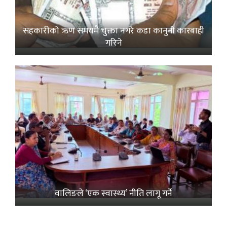
सहकारीको ऋण समयमै चुक्ता नगरे कडा कानुनी कारबाही
गरिने
वालिङले ‘एक स्वास्थ्य’ नीति लागू गर्ने