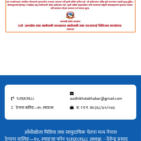
९८१६१८१६८८
aadhikholakhabar@gmail.com
ठेगाना वालिङ—१०, स्याङजा
क. र द नं. २१८३६८/७५/०७६
आँधीखोला मिडिया तथा सामुदायिक चेतना मन्च नेपाल
ठेगाना वालिङ—१०, स्याङजा फोन ९८१६१८१६८८
अध्यक्ष: - देवेन्द्र प्रसाद