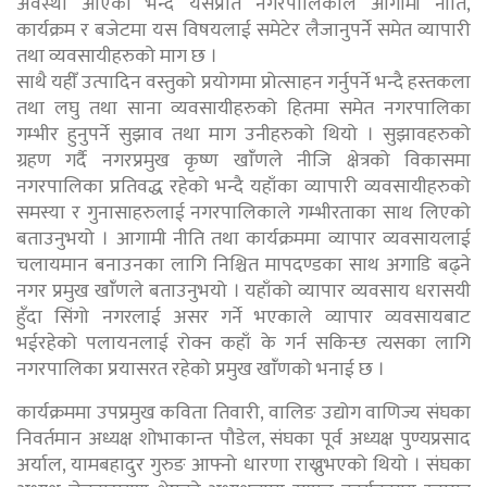
अवस्था आएको भन्दै यसप्रति नगरपालिकाले आगामी नीति,
कार्यक्रम र बजेटमा यस विषयलाई समेटेर लैजानुपर्ने समेत व्यापारी
तथा व्यवसायीहरुको माग छ ।
साथै यहीँ उत्पादिन वस्तुको प्रयोगमा प्रोत्साहन गर्नुपर्ने भन्दै हस्तकला
तथा लघु तथा साना व्यवसायीहरुको हितमा समेत नगरपालिका
गम्भीर हुनुपर्ने सुझाव तथा माग उनीहरुको थियो । सुझावहरुको
ग्रहण गर्दै नगरप्रमुख कृष्ण खांँणले नीजि क्षेत्रको विकासमा
नगरपालिका प्रतिवद्ध रहेको भन्दै यहाँका व्यापारी व्यवसायीहरुको
समस्या र गुनासाहरुलाई नगरपालिकाले गम्भीरताका साथ लिएको
बताउनुभयो । आगामी नीति तथा कार्यक्रममा व्यापार व्यवसायलाई
चलायमान बनाउनका लागि निश्चित मापदण्डका साथ अगाडि बढ्ने
नगर प्रमुख खांँणले बताउनुभयो । यहाँको व्यापार व्यवसाय धरासयी
हुँदा सिंगो नगरलाई असर गर्ने भएकाले व्यापार व्यवसायबाट
भईरहेको पलायनलाई रोक्न कहाँ के गर्न सकिन्छ त्यसका लागि
नगरपालिका प्रयासरत रहेको प्रमुख खांँणको भनाई छ ।
कार्यक्रममा उपप्रमुख कविता तिवारी, वालिङ उद्योग वाणिज्य संघका
निवर्तमान अध्यक्ष शोभाकान्त पौडेल, संघका पूर्व अध्यक्ष पुण्यप्रसाद
अर्याल, यामबहादुर गुरुङ आफ्नो धारणा राख्नुभएको थियो । संघका