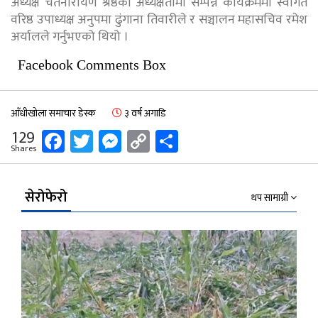
अध्यक्ष चेतनारायण श्रेष्ठको अध्यक्षतामा सम्पन्न कार्यक्रममा स्वागत
वरिष्ठ उपाध्यक्ष अनुपमा ढुंगाना तिवारीले र सञ्चालन महासचिव रमेश
अर्यालले गर्नुभएको थियो ।
Facebook Comments Box
आँधीखोला समाचार डेस्क
३ वर्ष अगाडि
Facebook
Twitter
Messenger
Copy
Share
129
Shares
Link
सेरोफेरो
थप सामाग्री