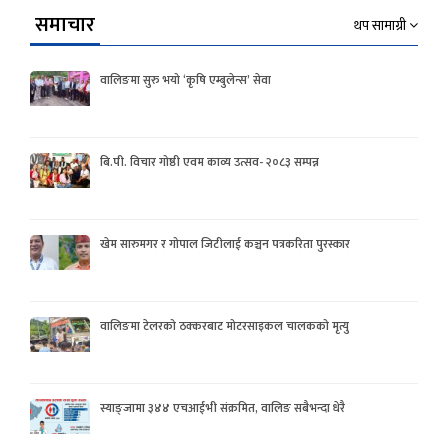
समाचार
थप सामाग्री
वालिङमा सुरु भयो ‘कृषि एम्बुलेन्स’ सेवा
बि.पी. विचार गोष्ठी एवम काव्य उत्सव- २०८३ सम्पन्न
खेम सारुमगर र गोपाल जिटीलाई कञ्चन पत्रकरिता पुरस्कार
वालिङमा टेलरको ठक्करबाट मोटरसाइकल चालकको मृत्यु
स्याङ्जामा ३४४ एचआईभी संक्रमित, वालिङ सबैभन्दा धेरै