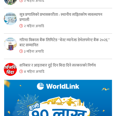
२ महिना अगाडि
सुत्र प्रणालिको प्रभावकारीता : स्थानीय सञ्चितकोष व्यवस्थापन
प्रणाली
२ महिना अगाडि
गरिमा विकास बैंक लिमिटेड “बेस्ट म्यानेज्ड डेभेलपमेन्ट बैंक २०२६”
बाट सम्मानित
३ महिना अगाडि
शनिबार र आइतबार दुई दिन बिदा दिने सरकारको निर्णय
४ महिना अगाडि