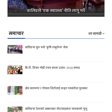
वालिङले ‘एक स्वास्थ्य’ नीति लागू गर्ने
समाचार
थप सामाग्री
वालिङमा सुरु भयो ‘कृषि एम्बुलेन्स’ सेवा
बि.पी. विचार गोष्ठी एवम काव्य उत्सव- २०८३ सम्पन्न
खेम सारुमगर र गोपाल जिटीलाई कञ्चन पत्रकरिता पुरस्कार
वालिङमा टेलरको ठक्करबाट मोटरसाइकल चालकको मृत्यु