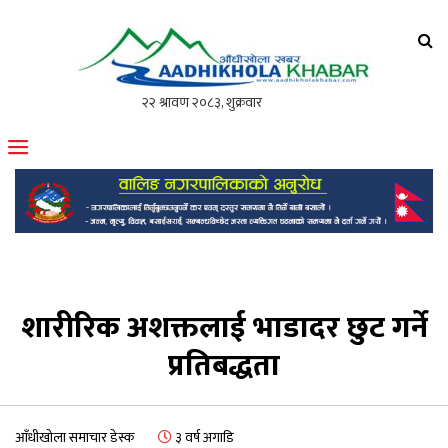
आँधीखोला खवर
मोफसलकै लोकप्रिय अनलाइन पत्रिका
शारीरिक अशक्तलाई भाडादर छुट गर्ने
प्रतिबद्धता
आँधीखोला समाचार डेस्क
३ वर्ष अगाडि