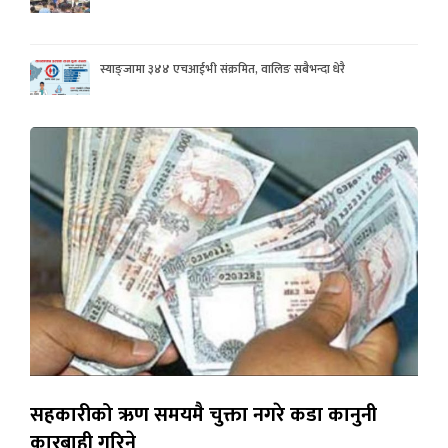
स्याङ्जामा ३४४ एचआईभी संक्रमित, वालिङ सबैभन्दा धेरै
सहकारीको ऋण समयमै चुक्ता नगरे कडा कानुनी
कारबाही गरिने