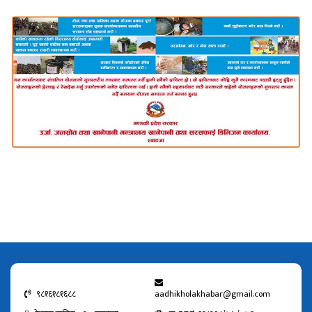
९८१६१८१६८८
aadhikholakhabar@gmail.com