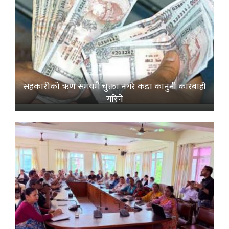
सहकारीको ऋण समयमै चुक्ता नगरे कडा कानुनी कारबाही
गरिने