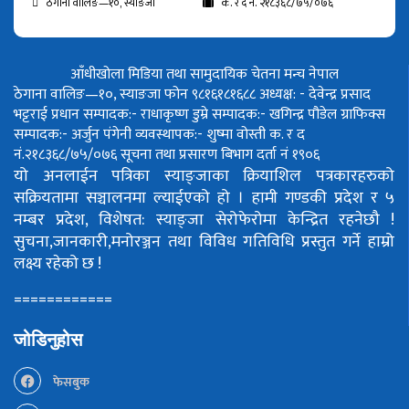
ठेगाना वालिङ—१०, स्याङजा
क. र द नं. २१८३६८/७५/०७६
आँधीखोला मिडिया तथा सामुदायिक चेतना मन्च नेपाल
ठेगाना वालिङ—१०, स्याङजा फोन ९८१६१८१६८८
अध्यक्ष: - देवेन्द्र प्रसाद
भट्टराई
प्रधान सम्पादक:- राधाकृष्ण डुम्रे
सम्पादक:- खगिन्द्र पौडेल
ग्राफिक्स
सम्पादक:- अर्जुन पंगेनी
व्यवस्थापक:- शुष्मा वोस्ती
क. र द
नं.२१८३६८/७५/०७६
सूचना तथा प्रसारण बिभाग दर्ता नं १९०६
यो अनलाईन पत्रिका स्याङ्जाका क्रियाशिल पत्रकारहरुको
सक्रियतामा सञ्चालनमा ल्याईएको हो ।
हामी गण्डकी प्रदेश र ५
नम्बर प्रदेश, विशेषत: स्याङ्जा सेरोफेरोमा केन्द्रित रहनेछौ !
सुचना,जानकारी,मनोरञ्जन तथा विविध गतिविधि प्रस्तुत गर्ने हाम्रो
लक्ष्य रहेको छ !
============
जोडिनुहोस
फेसबुक