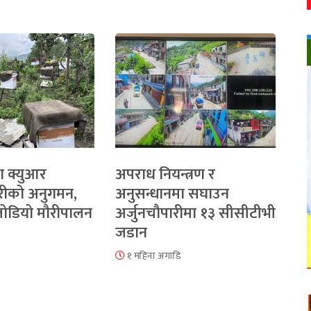
ा क्युआर
अपराध नियन्त्रण र
रीको अनुगमन,
अनुसन्धानमा सघाउन
 जोडियो मौरीपालन
अर्जुनचौपारीमा १३ सीसीटीभी
जडान
१ महिना अगाडि