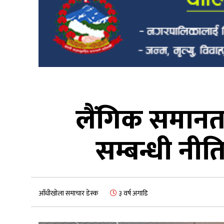
लैंगिक समान
सम्बन्धी नीत
आँधीखोला समाचार डेस्क
३ वर्ष अगाडि