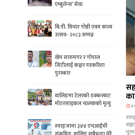
एम्बुलेन्स’ सेवा
बि.पी. विचार गोष्ठी एवम काव्य
उत्सव- २०८३ सम्पन्न
खेम सारुमगर र गोपाल
जिटीलाई कञ्चन पत्रकरिता
पुरस्कार
सह
का
वालिङमा टेलरको ठक्करबाट
मोटरसाइकल चालकको मृत्यु
१ 
स्या
सञ्
स्याङ्जामा ३४४ एचआईभी
भुक्
संक्रमित, वालिङ सबैभन्दा धेरै