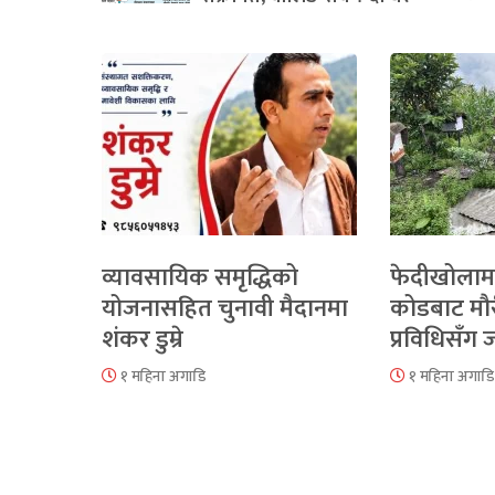
व्यावसायिक समृद्धिको
फेदीखोलाम
योजनासहित चुनावी मैदानमा
कोडबाट मौ
शंकर डुम्रे
प्रविधिसँग
१ महिना अगाडि
१ महिना अगाडि