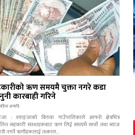
कारीको ऋण समयमै चुक्ता नगरे कडा
नुनी कारबाही गरिने
महिना अगाडि
ङ्जा : स्याङ्जाको बिरुवा गाउँपालिकाले आफ्नो क्षेत्रभित्र
चालित सहकारी संस्थाहरूबाट ऋण लिई समयमै सावाँ तथा ब्याज
तानी नगर्ने ऋणीहरूलाई तत्काल…