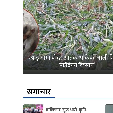
स्याङ्जामा बाँदर आतंक ‘पाकेको बाली भित
पाउँदैनन् किसान’
समाचार
वालिङमा सुरु भयो ‘कृषि