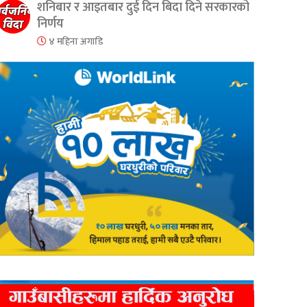
शनिबार र आइतबार दुई दिन बिदा दिने सरकारको
निर्णय
४ महिना अगाडि
er
are