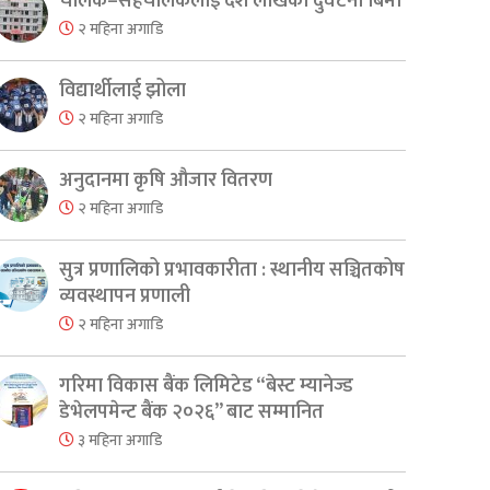
चालक–सहचालकलाई दश लाखको दुर्घटना बिमा
२ महिना अगाडि
विद्यार्थीलाई झोला
२ महिना अगाडि
अनुदानमा कृषि औजार वितरण
२ महिना अगाडि
सुत्र प्रणालिको प्रभावकारीता : स्थानीय सञ्चितकोष
व्यवस्थापन प्रणाली
२ महिना अगाडि
गरिमा विकास बैंक लिमिटेड “बेस्ट म्यानेज्ड
डेभेलपमेन्ट बैंक २०२६” बाट सम्मानित
३ महिना अगाडि