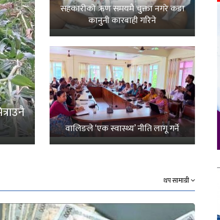
सहकारीको ऋण समयमै चुक्ता नगरे कडा
कानुनी कारबाही गरिने
्राउनै
वालिङले ‘एक स्वास्थ्य’ नीति लागू गर्ने
थप सामाग्री