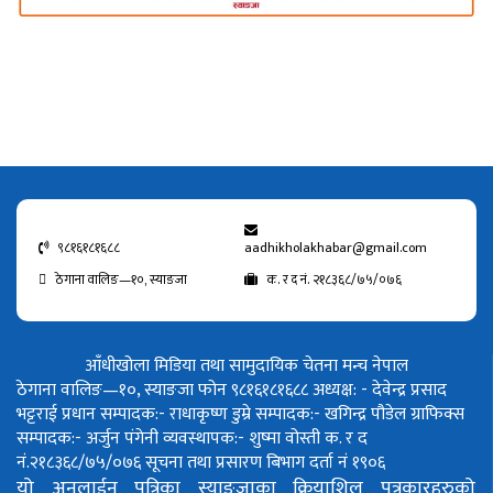
९८१६१८१६८८
aadhikholakhabar@gmail.com
ठेगाना वालिङ—१०, स्याङजा
क. र द नं. २१८३६८/७५/०७६
आँधीखोला मिडिया तथा सामुदायिक चेतना मन्च नेपाल
ठेगाना वालिङ—१०, स्याङजा फोन ९८१६१८१६८८
अध्यक्ष: - देवेन्द्र प्रसाद
भट्टराई
प्रधान सम्पादक:- राधाकृष्ण डुम्रे
सम्पादक:- खगिन्द्र पौडेल
ग्राफिक्स
सम्पादक:- अर्जुन पंगेनी
व्यवस्थापक:- शुष्मा वोस्ती
क. र द
नं.२१८३६८/७५/०७६
सूचना तथा प्रसारण बिभाग दर्ता नं १९०६
यो अनलाईन पत्रिका स्याङ्जाका क्रियाशिल पत्रकारहरुको