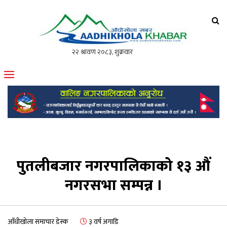
आँधीखोला खवर
मोफसलकै लोकप्रिय अनलाइन पत्रिका
पुतलीबजार नगरपालिकाको १३ औं
नगरसभा सम्पन्न ।
आँधीखोला समाचार डेस्क
३ वर्ष अगाडि