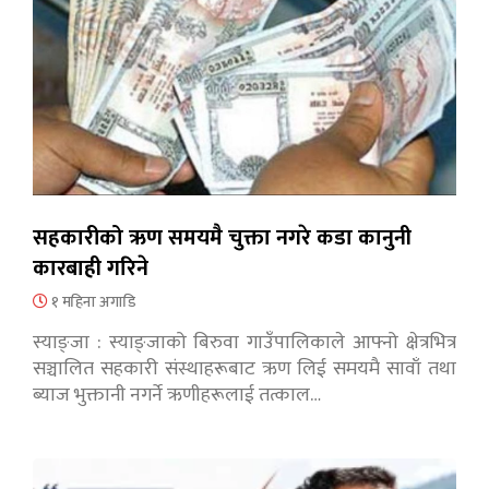
सहकारीको ऋण समयमै चुक्ता नगरे कडा कानुनी
कारबाही गरिने
१ महिना अगाडि
स्याङ्जा : स्याङ्जाको बिरुवा गाउँपालिकाले आफ्नो क्षेत्रभित्र
सञ्चालित सहकारी संस्थाहरूबाट ऋण लिई समयमै सावाँ तथा
ब्याज भुक्तानी नगर्ने ऋणीहरूलाई तत्काल…