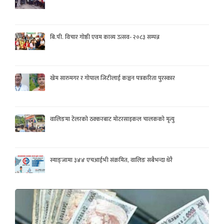
बि.पी. विचार गोष्ठी एवम काव्य उत्सव- २०८३ सम्पन्न
खेम सारुमगर र गोपाल जिटीलाई कञ्चन पत्रकरिता पुरस्कार
वालिङमा टेलरको ठक्करबाट मोटरसाइकल चालकको मृत्यु
स्याङ्जामा ३४४ एचआईभी संक्रमित, वालिङ सबैभन्दा धेरै