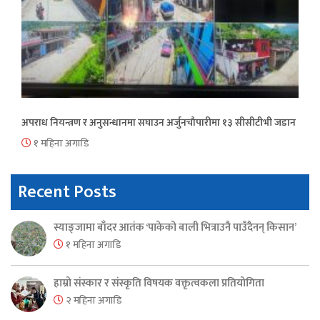
अपराध नियन्त्रण र अनुसन्धानमा सघाउन अर्जुनचौपारीमा १३ सीसीटीभी जडान
१ महिना अगाडि
Recent Posts
स्याङ्जामा बाँदर आतंक ‘पाकेको बाली भित्राउनै पाउँदैनन् किसान’
१ महिना अगाडि
हाम्रो संस्कार र संस्कृति विषयक वक्तृत्वकला प्रतियोगिता
२ महिना अगाडि