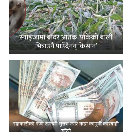
स्याङ्जामा बाँदर आतंक ‘पाकेको बाली
भित्राउनै पाउँदैनन् किसान’
सहकारीको ऋण समयमै चुक्ता नगरे कडा कानुनी कारबाही
गरिने