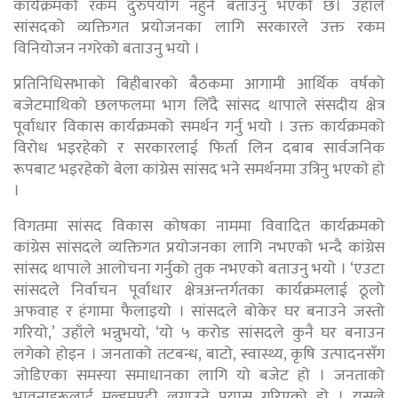
कार्यक्रमको रकम दुरुपयोग नहुने बताउनु भएकाे छ। उहाँले
सांसदको व्यक्तिगत प्रयोजनका लागि सरकारले उक्त रकम
विनियोजन नगरेको बताउनु भयाे ।
प्रतिनिधिसभाको बिहीबारको बैठकमा आगामी आर्थिक वर्षको
बजेटमाथिको छलफलमा भाग लिँदै सांसद थापाले संसदीय क्षेत्र
पूर्वाधार विकास कार्यक्रमको समर्थन गर्नु भयाे । उक्त कार्यक्रमको
विरोध भइरहेको र सरकारलाई फिर्ता लिन दबाब सार्वजनिक
रूपबाट भइरहेको बेला कांग्रेस सांसद भने समर्थनमा उत्रिनु भएकाे हाे
।
विगतमा सांसद विकास कोषका नाममा विवादित कार्यक्रमको
कांग्रेस सांसदले व्यक्तिगत प्रयोजनका लागि नभएको भन्दै कांग्रेस
सांसद थापाले आलोचना गर्नुको तुक नभएको बताउनु भयाे । ‘एउटा
सांसदले निर्वाचन पूर्वाधार क्षेत्रअन्तर्गतका कार्यक्रमलाई ठूलो
अफवाह र हंगामा फैलाइयो । सांसदले बोकेर घर बनाउने जस्तो
गरियो,’ उहाँले भन्नुभयाे, ‘यो ५ करोड सांसदले कुनै घर बनाउन
लगेको होइन । जनताको तटबन्ध, बाटो, स्वास्थ्य, कृषि उत्पादनसँग
जोडिएका समस्या समाधानका लागि यो बजेट हो । जनताको
भावनाहरूलाई मल्हमपट्टी लगाउने प्रयास गरिएको हो । यसले