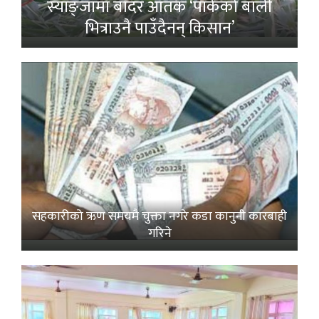
स्याङ्जामा बाँदर आतंक ‘पाकेको बाली
भित्राउनै पाउँदैनन् किसान’
सहकारीको ऋण समयमै चुक्ता नगरे कडा कानुनी कारबाही
गरिने