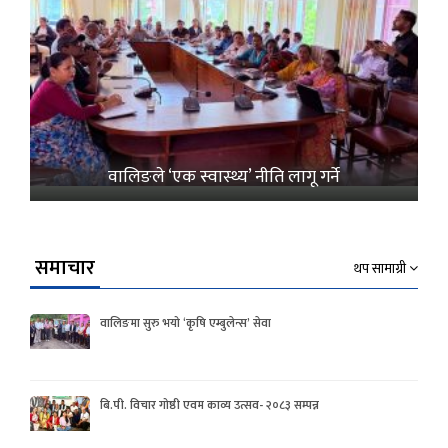
वालिङले ‘एक स्वास्थ्य’ नीति लागू गर्ने
समाचार
थप सामाग्री
वालिङमा सुरु भयो ‘कृषि एम्बुलेन्स’ सेवा
बि.पी. विचार गोष्ठी एवम काव्य उत्सव- २०८३ सम्पन्न