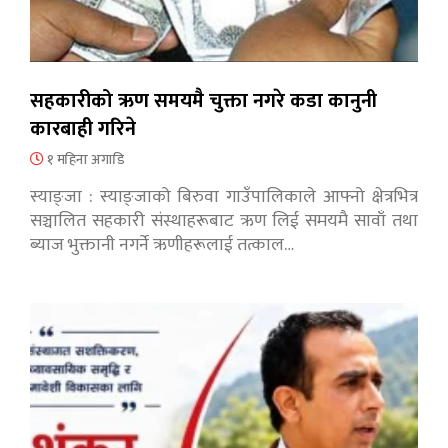
सहकारीको ऋण समयमै चुक्ता नगरे कडा कानुनी
कारबाही गरिने
१ महिना अगाडि
स्याङ्जा : स्याङ्जाको बिरुवा गाउँपालिकाले आफ्नो क्षेत्रभित्र
सञ्चालित सहकारी संस्थाहरूबाट ऋण लिई समयमै सावाँ तथा
ब्याज भुक्तानी नगर्ने ऋणीहरूलाई तत्काल…