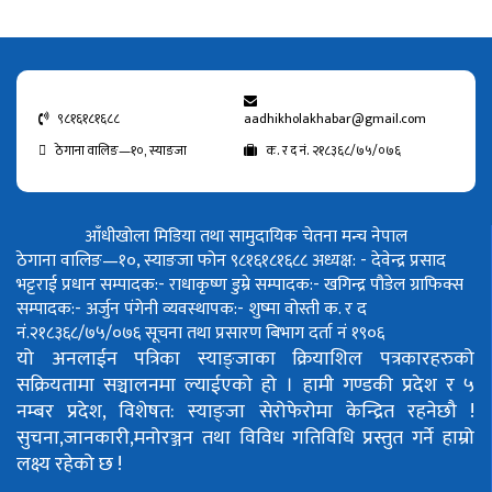
९८१६१८१६८८
aadhikholakhabar@gmail.com
ठेगाना वालिङ—१०, स्याङजा
क. र द नं. २१८३६८/७५/०७६
आँधीखोला मिडिया तथा सामुदायिक चेतना मन्च नेपाल
ठेगाना वालिङ—१०, स्याङजा फोन ९८१६१८१६८८
अध्यक्ष: - देवेन्द्र प्रसाद
भट्टराई
प्रधान सम्पादक:- राधाकृष्ण डुम्रे
सम्पादक:- खगिन्द्र पौडेल
ग्राफिक्स
सम्पादक:- अर्जुन पंगेनी
व्यवस्थापक:- शुष्मा वोस्ती
क. र द
नं.२१८३६८/७५/०७६
सूचना तथा प्रसारण बिभाग दर्ता नं १९०६
यो अनलाईन पत्रिका स्याङ्जाका क्रियाशिल पत्रकारहरुको
सक्रियतामा सञ्चालनमा ल्याईएको हो ।
हामी गण्डकी प्रदेश र ५
नम्बर प्रदेश, विशेषत: स्याङ्जा सेरोफेरोमा केन्द्रित रहनेछौ !
सुचना,जानकारी,मनोरञ्जन तथा विविध गतिविधि प्रस्तुत गर्ने हाम्रो
लक्ष्य रहेको छ !