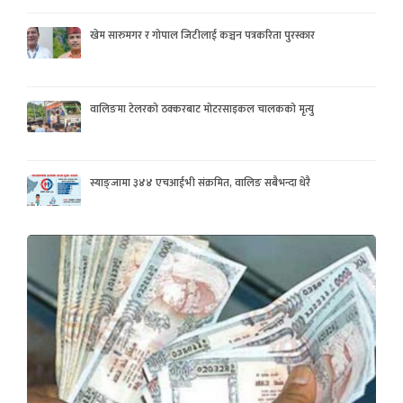
खेम सारुमगर र गोपाल जिटीलाई कञ्चन पत्रकरिता पुरस्कार
वालिङमा टेलरको ठक्करबाट मोटरसाइकल चालकको मृत्यु
स्याङ्जामा ३४४ एचआईभी संक्रमित, वालिङ सबैभन्दा धेरै