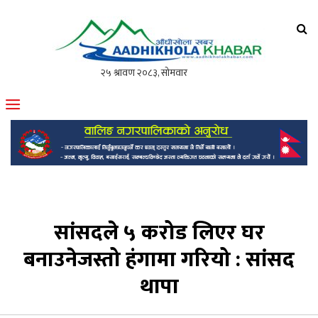
आँधीखोला खवर
मोफसलकै लोकप्रिय अनलाइन पत्रिका
सांसदले ५ करोड लिएर घर
बनाउनेजस्तो हंगामा गरियो : सांसद
थापा