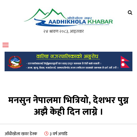
आँधीखोला खवर
मोफसलकै लोकप्रिय अनलाइन पत्रिका
मनसुन नेपालमा भित्रियो, देशभर पुग्न
अझै केही दिन लाग्ने ।
आँधीखोला खवर डेस्क
३ वर्ष अगाडि