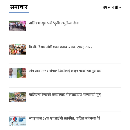
समाचार
थप सामाग्री
वालिङमा सुरु भयो ‘कृषि एम्बुलेन्स’ सेवा
बि.पी. विचार गोष्ठी एवम काव्य उत्सव- २०८३ सम्पन्न
खेम सारुमगर र गोपाल जिटीलाई कञ्चन पत्रकरिता पुरस्कार
वालिङमा टेलरको ठक्करबाट मोटरसाइकल चालकको मृत्यु
स्याङ्जामा ३४४ एचआईभी संक्रमित, वालिङ सबैभन्दा धेरै