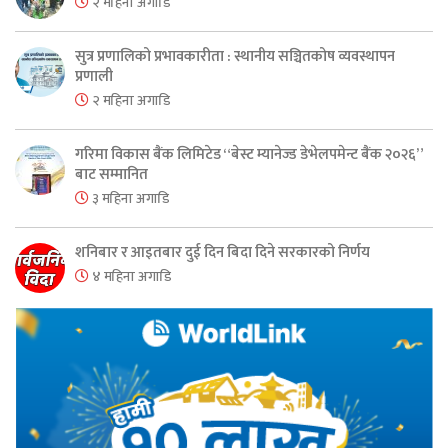
२ महिना अगाडि
सुत्र प्रणालिको प्रभावकारीता : स्थानीय सञ्चितकोष व्यवस्थापन
प्रणाली
२ महिना अगाडि
गरिमा विकास बैंक लिमिटेड “बेस्ट म्यानेज्ड डेभेलपमेन्ट बैंक २०२६”
बाट सम्मानित
३ महिना अगाडि
शनिबार र आइतबार दुई दिन बिदा दिने सरकारको निर्णय
४ महिना अगाडि