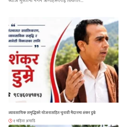
ब्याज भुक्तानी नगर्ने ऋणीहरूलाई तत्काल…
व्यावसायिक समृद्धिको योजनासहित चुनावी मैदानमा शंकर डुम्रे
१ महिना अगाडि