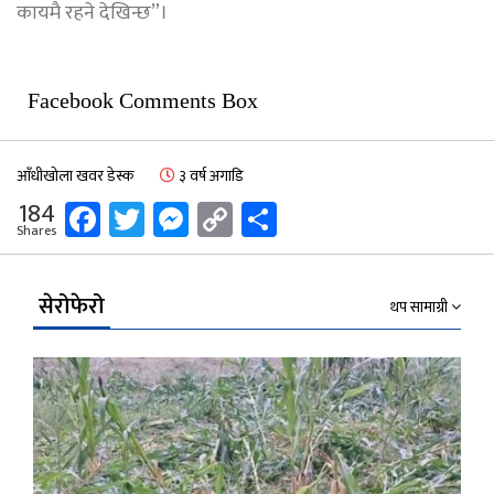
कायमै रहने देखिन्छ”।
Facebook Comments Box
आँधीखोला खवर डेस्क
३ वर्ष अगाडि
Facebook
Twitter
Messenger
Copy
Share
184
Shares
Link
सेरोफेरो
थप सामाग्री