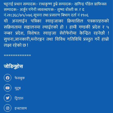
भट्टराई
प्रधान सम्पादक:- राधाकृष्ण डुम्रे
सम्पादक:- खगिन्द्र पौडेल
ग्राफिक्स
सम्पादक:- अर्जुन पंगेनी
व्यवस्थापक:- शुष्मा वोस्ती
क. र द
नं.२१८३६८/७५/०७६
सूचना तथा प्रसारण बिभाग दर्ता नं १९०६
यो अनलाईन पत्रिका स्याङ्जाका क्रियाशिल पत्रकारहरुको
सक्रियतामा सञ्चालनमा ल्याईएको हो ।
हामी गण्डकी प्रदेश र ५
नम्बर प्रदेश, विशेषत: स्याङ्जा सेरोफेरोमा केन्द्रित रहनेछौ !
सुचना,जानकारी,मनोरञ्जन तथा विविध गतिविधि प्रस्तुत गर्ने हाम्रो
लक्ष्य रहेको छ !
============
जोडिनुहोस
फेसबुक
युटूब
ट्विटहरु
इन्स्टाग्राम