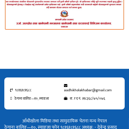
९८१६१८१६८८
aadhikholakhabar@gmail.com
ठेगाना वालिङ—१०, स्याङजा
क. र द नं. २१८३६८/७५/०७६
आँधीखोला मिडिया तथा सामुदायिक चेतना मन्च नेपाल
ठेगाना वालिङ—१०, स्याङजा फोन ९८१६१८१६८८
अध्यक्ष: - देवेन्द्र प्रसाद