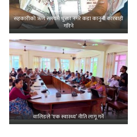
सहकारीको ऋण समयमै चुक्ता नगरे कडा कानुनी कारबाही
गरिने
वालिङले ‘एक स्वास्थ्य’ नीति लागू गर्ने