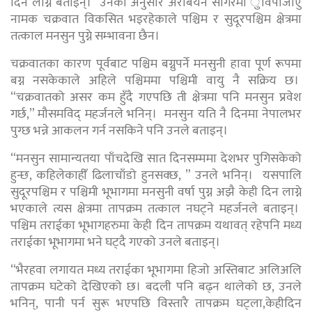
दिन लाग्ने बताइन्। उनका अनुसार अरबियन सागरमा ुविपाजोएु
नामक चक्रवात विकसित भइरहेकाले पश्चिम र सुदूरपश्चिम क्षेत्रमा
तत्काल मनसुन पुग्ने सम्भावना छैन।
चक्रवातका कारण पूर्वबाट पश्चिम बग्नुपर्ने मनसुनी हावा पूर्ण रूपमा
बग्न नसकेकाले अहिले पश्चिममा पश्चिमी वायु नै सक्रिय छ।
“चक्रवातको असर कम हुँदै गएपछि ती क्षेत्रमा पनि मनसुन प्रवेश
गर्छ,” मौसमविद् महर्जनले भनिन्। मनसुन यति नै दिनमा नेपालभर
पुग्छ भन्ने आकलन गर्न नसकिने पनि उनले बताइन्।
“मनसुन सामान्यतया पाँचदेखि सात दिनसम्ममा देशभर पुगिसकेको
हुन्छ, कहिलेकाहीँ ढिलाचाँडो हुनसक्छ, ” उनले भनिन्। यसपालि
सुदूरपश्चिम र पश्चिमी भूभागमा मनसुनी वर्षा पुग्न अझै केही दिन लाग्ने
भएकाले त्यस क्षेत्रमा तापक्रम तत्काल नघट्ने महर्जनले बताइन्।
पश्चिम तराईका भूभागहरुमा केही दिन तापक्रम यथावत् रहेपनि मध्य
तराईका भूभागमा भने घट्दै गएको उनले बताइन्।
“भैरहवा लगायत मध्य तराईका भूभागमा हिजो अस्तिबाट अलिअलि
तापक्रम घटेको देखिएको छ। बदली पनि बढ्न थालेको छ, उनले
भनिन्, पानी पर्न सुरू भएपछि विस्तारै तापक्रम घट्ला,केहीदिन