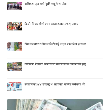
वालिङमा सुरु भयो ‘कृषि एम्बुलेन्स’ सेवा
बि.पी. विचार गोष्ठी एवम काव्य उत्सव- २०८३ सम्पन्न
खेम सारुमगर र गोपाल जिटीलाई कञ्चन पत्रकरिता पुरस्कार
वालिङमा टेलरको ठक्करबाट मोटरसाइकल चालकको मृत्यु
स्याङ्जामा ३४४ एचआईभी संक्रमित, वालिङ सबैभन्दा धेरै