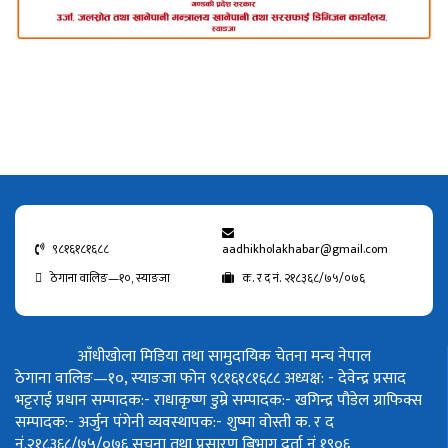
९८१६१८१६८८
aadhikholakhabar@gmail.com
ठेगाना वालिङ—१०, स्याङजा
क. र द नं. २१८३६८/७५/०७६
आँधीखोला मिडिया तथा सामुदायिक चेतना मन्च नेपाल
ठेगाना वालिङ—१०, स्याङजा फोन ९८१६१८१६८८
अध्यक्ष: - देवेन्द्र प्रसाद
भट्टराई
प्रधान सम्पादक:- राधाकृष्ण डुम्रे
सम्पादक:- खगिन्द्र पौडेल
ग्राफिक्स
सम्पादक:- अर्जुन पंगेनी
व्यवस्थापक:- शुष्मा वोस्ती
क. र द
नं.२१८३६८/७५/०७६
सूचना तथा प्रसारण बिभाग दर्ता नं १९०६