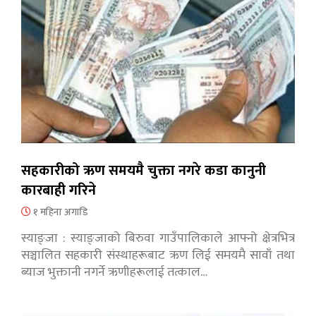
सहकारीको ऋण समयमै चुक्ता नगरे कडा कानुनी
कारबाही गरिने
१ महिना अगाडि
स्याङ्जा : स्याङ्जाको बिरुवा गाउँपालिकाले आफ्नो क्षेत्रभित्र
सञ्चालित सहकारी संस्थाहरूबाट ऋण लिई समयमै सावाँ तथा
ब्याज भुक्तानी नगर्ने ऋणीहरूलाई तत्काल…