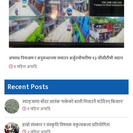
अपराध नियन्त्रण र अनुसन्धानमा सघाउन अर्जुनचौपारीमा १३ सीसीटीभी जडान
१ महिना अगाडि
Recent Posts
स्याङ्जामा बाँदर आतंक ‘पाकेको बाली भित्राउनै पाउँदैनन् किसान’
१ महिना अगाडि
हाम्रो संस्कार र संस्कृति विषयक वक्तृत्वकला प्रतियोगिता
२ महिना अगाडि