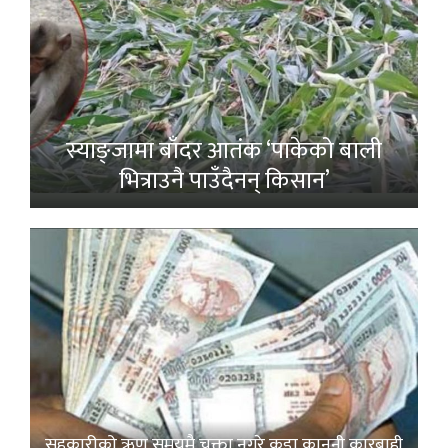
स्याङ्जामा बाँदर आतंक ‘पाकेको बाली
भित्राउनै पाउँदैनन् किसान’
सहकारीको ऋण समयमै चुक्ता नगरे कडा कानुनी कारबाही