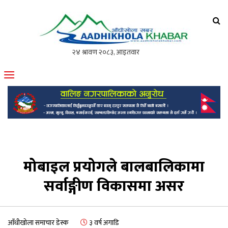
आँधीखोला खवर
मोफसलकै लोकप्रिय अनलाइन पत्रिका
मोबाइल प्रयोगले बालबालिकामा
सर्वाङ्गीण विकासमा असर
आँधीखोला समाचार डेस्क
३ वर्ष अगाडि