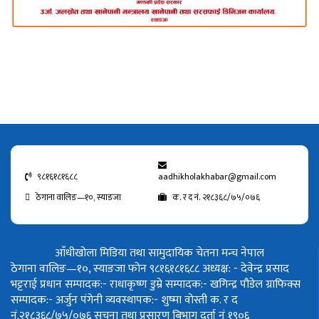
९८१६१८१६८८
aadhikholakhabar@gmail.com
ठेगाना वालिङ—१०, स्याङजा
क. र द नं. २१८३६८/७५/०७६
आँधीखोला मिडिया तथा सामुदायिक चेतना मन्च नेपाल
ठेगाना वालिङ—१०, स्याङजा फोन ९८१६१८१६८८
अध्यक्ष: - देवेन्द्र प्रसाद
भट्टराई
प्रधान सम्पादक:- राधाकृष्ण डुम्रे
सम्पादक:- खगिन्द्र पौडेल
ग्राफिक्स
सम्पादक:- अर्जुन पंगेनी
व्यवस्थापक:- शुष्मा वोस्ती
क. र द
नं.२१८३६८/७५/०७६
सूचना तथा प्रसारण बिभाग दर्ता नं १९०६