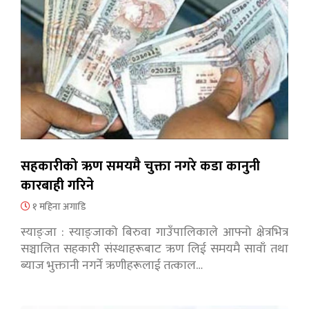
सहकारीको ऋण समयमै चुक्ता नगरे कडा कानुनी
कारबाही गरिने
१ महिना अगाडि
स्याङ्जा : स्याङ्जाको बिरुवा गाउँपालिकाले आफ्नो क्षेत्रभित्र
सञ्चालित सहकारी संस्थाहरूबाट ऋण लिई समयमै सावाँ तथा
ब्याज भुक्तानी नगर्ने ऋणीहरूलाई तत्काल…