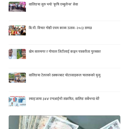
वालिङमा सुरु भयो ‘कृषि एम्बुलेन्स’ सेवा
बि.पी. विचार गोष्ठी एवम काव्य उत्सव- २०८३ सम्पन्न
खेम सारुमगर र गोपाल जिटीलाई कञ्चन पत्रकरिता पुरस्कार
वालिङमा टेलरको ठक्करबाट मोटरसाइकल चालकको मृत्यु
स्याङ्जामा ३४४ एचआईभी संक्रमित, वालिङ सबैभन्दा धेरै