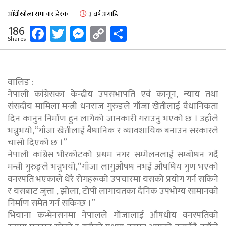
आँधीखोला समाचार डेस्क
३ वर्ष अगाडि
Facebook
Twitter
Messenger
Copy
Share
186
Shares
Link
वालिङ :
नेपाली कांग्रेसका केन्द्रीय उपसभापति एवं कानून, न्याय तथा
संसदीय मामिला मन्त्री धनराज गुरुङले गाँजा खेतीलाई वैधानिकता
दिन कानुन निर्माण हुन लागेको जानकारी गराउनु भएको छ । उहाँले
भन्नुभयो,“गाँजा खेतीलाई बैधानिक र व्यावशायिक बनाउन सरकारले
चासो दिएको छ ।”
नेपाली कांग्रेस भीरकोटको प्रथम नगर सम्मेलनलाई सम्बोधन गर्दै
मन्त्री गुरुङ्ले भन्नुभयो,“गाँजा लागुऔषध नभई औषधिय गुण भएको
वनस्पति भएकाले धेरै रोगहरूको उपचारमा यसको प्रयोग गर्न सकिने
र यसबाट जुत्ता , झोला, टोपी लागायतका दैनिक उपभोग्य सामानको
निर्माण समेत गर्न सकिन्छ ।”
भियाना कन्भेनसनमा नेपालले गाँजालाई औषधीय वनस्पतिको