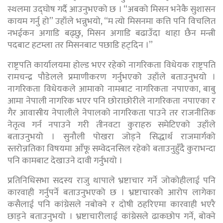
स्थलमा उद्घोष गर्दै आउनुभएको छ । “अबको मिसन भनेकै सुशासन
कायम गर्नु हो” उहाँले भन्नुभयो, “म त्यो मिसनमा कत्ति पनि विचलित
नभईकन अगाडि बढ्छु, मिसन अगाडि बढाउँदा थाहा छैन मन्त्री
पदबाट हटम्ला तर मिसनबाट पछाडि हट्दिन ।”
राष्ट्रपति कार्यालयमा होल्ड भएर रहेको नागरिकता विधेयक राष्ट्रपति
रामचन्द्र पौडेलले प्रमाणीकरण गर्नुभएको उहाँले बताउनुभयो ।
नागरिकता विधेयकले आमाको नामबाट नागरिकता नपाएका, बाबु
आमा नेपाली नागरिक भएर पनि छोराछोरीले नागरिकता नपाएका र
गैर आवासीय नेपालीले नेपालको नागरिकता पाउने तर राजनीतिक
नेतृत्व गर्न नपाउने गरी तीनवटा कुराहरु समेटिएको उहाँले
बताउनुभयो । सुनौली पोखरा जोड्ने सिद्धार्थ राजमार्गको
स्तरोन्नतिका विषयमा आँफू सम्वेदनसिल रहेको बताउनुहुँदै कुराभन्दा
पनि कामबाट देखाउने दावी गर्नुभयो ।
प्रतिनिधिसभा सदस्य राजु थापाले भ्रष्टाचार गर्ने जोकोहीलाई पनि
कारवाही गर्नुपर्ने बताउनुभएको छ । भ्रष्टाचारको आरोप लागेका
कसैलाई पनि कांग्रेसले नबोक्ने र दोषी ठहरिएमा कारवाही भएरै
छाड्ने बताउनुभयो । भ्रष्टाचारीलाई कांग्रेसले ढाकछोप गर्ने, बोक्ने