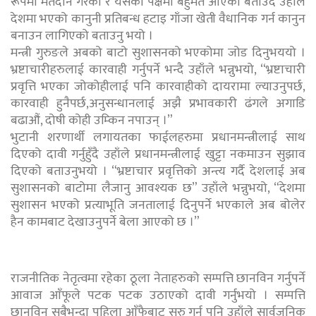
रूपमा मतदान गरेको र यसैको पक्षमा बहुमत आएको बताउँदै उहाँले
देशमा भएको कानुनी प्रतिबन्ध हटाइ गाँजा खेती वैधानिक गर्न कानुन
बनाउन लागिएको बताउनु भयो ।
मन्त्री गुरुङले अबको बाटो सुशासनको भएकोमा जोड दिनुभययो ।
भ्रष्टाचारीहरुलाई कारवाही गर्नुपर्ने भन्दै उहाँले भन्नुभयो, “भ्रष्टाचारी
प्रवृत्ति भएका जोकोहीलाई पनि कारवाहीको दायरामा ल्याउनुपर्छ,
कारवाही हुनैपर्छ,अनुसन्धानलाई अझै प्रभावकारी ढंगले अगाडि
बढाऔं, दोषी कोही उम्किन नपाउन् ।”
भुटानी शरणार्थी लगायतका फाईलहरुमा प्रधानमन्त्रीलाई साथ
दिएको दावी गर्नुहुँदै उहाँले प्रधानमन्त्रीलाई खुट्टा नकमाउन सुझाव
दिएको बताउनुभयो । “भ्रष्टाचार प्रवृत्तिको अन्त्य गर्दै देशलाई अब
सुशासनको बाटोमा लैजानु आवश्यक छ” उहाँले भन्नुभयो, “देशमा
सुशासन भएको प्रत्याभूति जनतालाई दिनुपर्ने भएकाले अब बोलेर
हैन कामबाट देखाउनुपर्ने बेला आएको छ ।”
राजनीतिक नेतृत्वमा रहेका ठूला नेताहरुको सम्पत्ति छानविन गर्नुपर्ने
आवाज आँफूले पटक पटक उठाएको दावी गर्नुभयो । सम्पत्ति
छानविन सबैभन्दा पहिला आँफैबाट सुरु गर्न पनि उहाँले सार्वजनिक