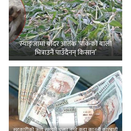
स्याङ्जामा बाँदर आतंक ‘पाकेको बाली
भित्राउनै पाउँदैनन् किसान’
सहकारीको ऋण समयमै चुक्ता नगरे कडा कानुनी कारबाही