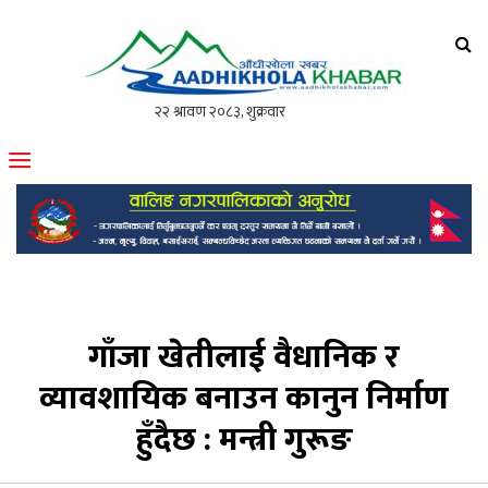
आँधीखोला खवर
मोफसलकै लोकप्रिय अनलाइन पत्रिका
गाँजा खेतीलाई वैधानिक र
व्यावशायिक बनाउन कानुन निर्माण
हुँदैछ : मन्त्री गुरूङ