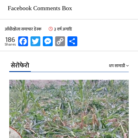
Facebook Comments Box
आँधीखोला समाचार डेस्क
३ वर्ष अगाडि
Facebook
Twitter
Messenger
Copy
Share
186
Shares
Link
सेरोफेरो
थप सामाग्री