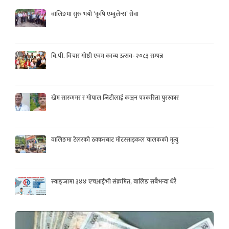
वालिङमा सुरु भयो ‘कृषि एम्बुलेन्स’ सेवा
बि.पी. विचार गोष्ठी एवम काव्य उत्सव- २०८३ सम्पन्न
खेम सारुमगर र गोपाल जिटीलाई कञ्चन पत्रकरिता पुरस्कार
वालिङमा टेलरको ठक्करबाट मोटरसाइकल चालकको मृत्यु
स्याङ्जामा ३४४ एचआईभी संक्रमित, वालिङ सबैभन्दा धेरै