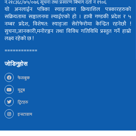
नं.२१८३६८/७५/०७६
सूचना तथा प्रसारण बिभाग दर्ता नं १९०६
यो अनलाईन पत्रिका स्याङ्जाका क्रियाशिल पत्रकारहरुको
सक्रियतामा सञ्चालनमा ल्याईएको हो ।
हामी गण्डकी प्रदेश र ५
नम्बर प्रदेश, विशेषत: स्याङ्जा सेरोफेरोमा केन्द्रित रहनेछौ !
सुचना,जानकारी,मनोरञ्जन तथा विविध गतिविधि प्रस्तुत गर्ने हाम्रो
लक्ष्य रहेको छ !
============
जोडिनुहोस
फेसबुक
युटूब
ट्विटहरु
इन्स्टाग्राम