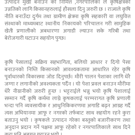
उत्पादन मुखी बनाउन को निमित्त ,नगरपालिका ले कृषिक्षेत्रको
उन्नतिको लागि किसानहरुलाई हौसला दिनु जरुरी छ । राज्यले कृषि
नीति बनाउँदा दुर्गम तथा ग्रामीण क्षेत्रमा कृषि सहकारी वा लघुवित्त
संस्थाको माध्यमबाट स्थानीय निकायको परिचालन गरी सामुहिक
खेती प्रणालीको अबधारणा अगाडी ल्याउन सके गरिबी तथा
बेरोजगारी घटाउन सहयोग पुग्छ।
कृषि पेसालाई सक्रिय सहभागिता, बलियो आधार र दिगो पेसा
बनाउनको निम्ति किसानको आवश्यकतामा आधारित रहेर कृषि
पूर्वाधारको विकासमा जोड दिनुपर्छ। मौरी पालन पेशाका लागि धेरै
जग्गा र लगानीको अवश्यकता पर्दैन । यो पेशा प्रवल बनाउन मौरीमा
धेरै नीग्रानीको जरुरी हुन्छ । भट्टराईले भन्नु भयो कृषि पेशालाई
सम्मान गर्दै कृषि कर्ममा लाग्ने कृषकलाई परम्परागत कृषि प्रणाली
भन्दा पनि व्यवसायीक र आधुनिकिकरणमा अगाडि बढ्न आग्रह गर्दै
त्यस अभियानमा आफू र नगरको तर्फबाट साथ सहयोग रहने कुरा
बताउनु भयो । कृषकले उत्पादन गरेका बस्तुको बजारीकरण तथा
अनुदान प्रदान गर्ने पक्षमा आफू रहेको र नगरपालिकाले साथ दिने
कुरा पनि अबगत गराउनु भयो ।