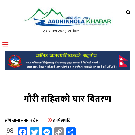
आँधीखोला खवर
मोफसलकै लोकप्रिय अनलाइन पत्रिका
मौरी सहितको घार बितरण
आँधीखोला समाचार डेस्क
३ वर्ष अगाडि
Facebook
Twitter
Messenger
Copy
Share
98