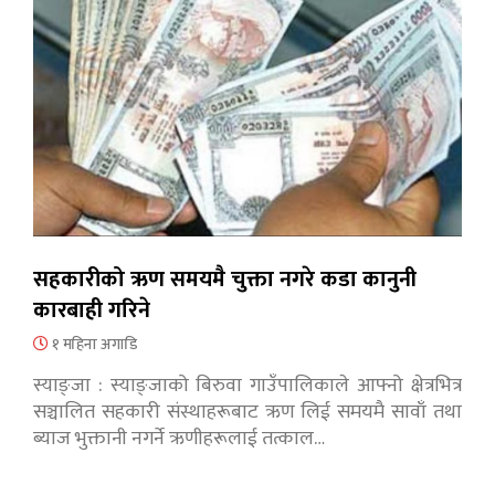
सहकारीको ऋण समयमै चुक्ता नगरे कडा कानुनी
कारबाही गरिने
१ महिना अगाडि
स्याङ्जा : स्याङ्जाको बिरुवा गाउँपालिकाले आफ्नो क्षेत्रभित्र
सञ्चालित सहकारी संस्थाहरूबाट ऋण लिई समयमै सावाँ तथा
ब्याज भुक्तानी नगर्ने ऋणीहरूलाई तत्काल…