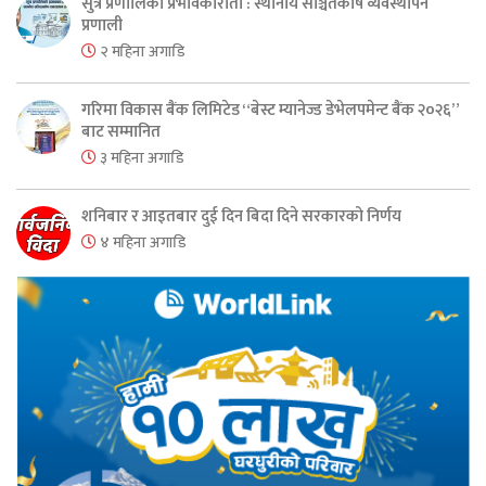
सुत्र प्रणालिको प्रभावकारीता : स्थानीय सञ्चितकोष व्यवस्थापन
प्रणाली
२ महिना अगाडि
गरिमा विकास बैंक लिमिटेड “बेस्ट म्यानेज्ड डेभेलपमेन्ट बैंक २०२६”
बाट सम्मानित
३ महिना अगाडि
शनिबार र आइतबार दुई दिन बिदा दिने सरकारको निर्णय
४ महिना अगाडि