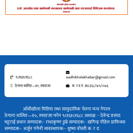
९८१६१८१६८८
aadhikholakhabar@gmail.com
ठेगाना वालिङ—१०, स्याङजा
क. र द नं. २१८३६८/७५/०७६
आँधीखोला मिडिया तथा सामुदायिक चेतना मन्च नेपाल
ठेगाना वालिङ—१०, स्याङजा फोन ९८१६१८१६८८
अध्यक्ष: - देवेन्द्र प्रसाद
भट्टराई
प्रधान सम्पादक:- राधाकृष्ण डुम्रे
सम्पादक:- खगिन्द्र पौडेल
ग्राफिक्स
सम्पादक:- अर्जुन पंगेनी
व्यवस्थापक:- शुष्मा वोस्ती
क. र द