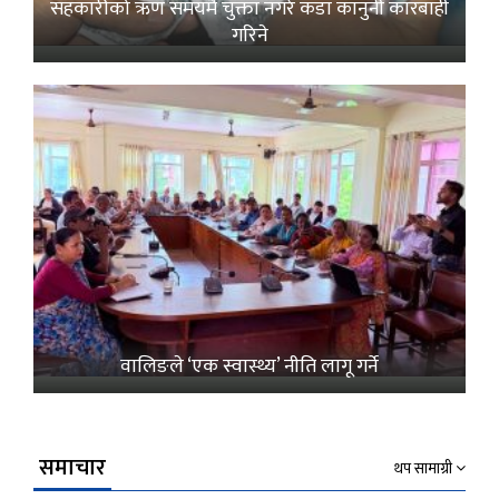
सहकारीको ऋण समयमै चुक्ता नगरे कडा कानुनी कारबाही
गरिने
वालिङले ‘एक स्वास्थ्य’ नीति लागू गर्ने
समाचार
थप सामाग्री