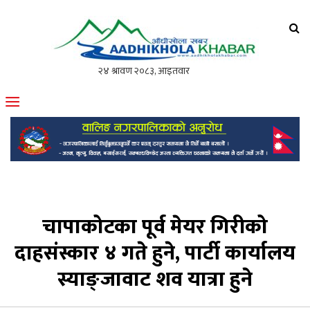
आँधीखोला खवर
मोफसलकै लोकप्रिय अनलाइन पत्रिका
चापाकोटका पूर्व मेयर गिरीको
दाहसंस्कार ४ गते हुने, पार्टी कार्यालय
स्याङ्जावाट शव यात्रा हुने