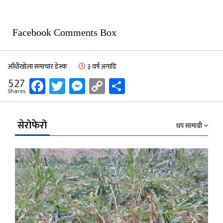
Facebook Comments Box
आँधीखोला समाचार डेस्क
३ वर्ष अगाडि
Facebook
Twitter
Messenger
Copy
Share
527
Shares
Link
सेरोफेरो
थप सामाग्री