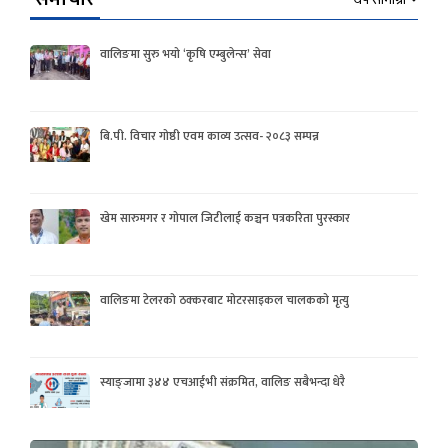
वालिङमा सुरु भयो ‘कृषि एम्बुलेन्स’ सेवा
बि.पी. विचार गोष्ठी एवम काव्य उत्सव- २०८३ सम्पन्न
खेम सारुमगर र गोपाल जिटीलाई कञ्चन पत्रकरिता पुरस्कार
वालिङमा टेलरको ठक्करबाट मोटरसाइकल चालकको मृत्यु
स्याङ्जामा ३४४ एचआईभी संक्रमित, वालिङ सबैभन्दा धेरै