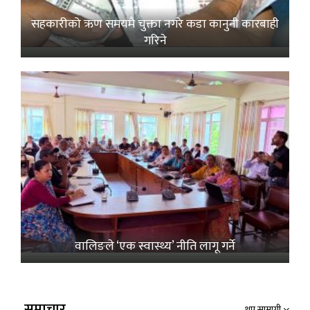
सहकारीको ऋण समयमै चुक्ता नगरे कडा कानुनी कारबाही
गरिने
वालिङले ‘एक स्वास्थ्य’ नीति लागू गर्ने
समाचार
थप सामाग्री