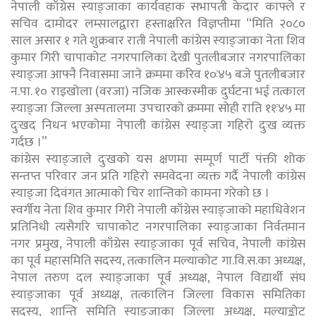
नेपाली काँग्रेस स्याङ्जाका कार्यवहाक सभापती केदार काफ्ले र
सचिव दामोदर लम्सालद्वारा हस्ताक्षरित विज्ञप्तीमा “मिति २०८०
साल असार १ गते शुक्रबार राती नेपाली कांग्रेस स्याङ्जाका नेता शिव
कुमार गिरी चापाकोट नगरपालिका देखी पुतलीबजार नगरपालिका
स्याङ्जा आफ्नै निवासमा जाने क्रममा करिव १०ः४५ बजे पुतलीबजार
न.पा. १० राइखोला (वरजा) नजिक आस्कस्मीक दुर्घटना भई तत्काल
स्याङ्जा जिल्ला अस्पतालमा उपचारको क्रममा सोही राति ११ः४५ मा
दुःखद निधन भएकोमा नेपाली कांग्रेस स्याङ्जा गहिरो दुःख व्यक्त
गर्दछ ।”
कांग्रेस स्याङ्जाले दुःखको यस क्षणमा सम्पूर्ण पार्टी पंक्ती शोक
सन्तप्त परिवार जन प्रति गहिरो समवेदना व्यक्त गर्दै नेपाली कांग्रेस
स्याङ्जा दिवंगत आत्माको चिर शान्तिको कामना गरेको छ ।
स्वर्गीय नेता शिव कुमार गिरी नेपाली काँग्रेस स्याङ्जाको महाधिवेशन
प्रतिनिधी त्यसैगरि चापाकोट नगरपालिका स्याङ्जाका निर्वतमान
नगर प्रमुख, नेपाली काँग्रेस स्याङ्जाका पूर्व सचिव, नेपाली कांग्रेस
का पूर्व महासमिति सदस्य, तत्कालिन मल्याकोट गा.वि.स.का अध्यक्ष,
नेपाल तरुण दल स्याङ्जाका पूर्व अध्यक्ष, नेपाल विद्यार्थी संघ
स्याङ्जाका पूर्व अध्यक्ष, तत्कालिन जिल्ला विकास समितिका
सदस्य, शान्ति समिति स्याङ्जाका जिल्ला अध्यक्ष, मल्याङ्कोट