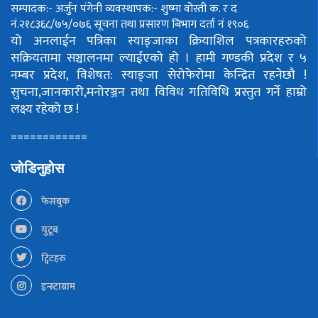
सम्पादक:- अर्जुन पंगेनी
व्यवस्थापक:- शुष्मा वोस्ती
क. र द
नं.२१८३६८/७५/०७६
सूचना तथा प्रसारण बिभाग दर्ता नं १९०६
यो अनलाईन पत्रिका स्याङ्जाका क्रियाशिल पत्रकारहरुको
सक्रियतामा सञ्चालनमा ल्याईएको हो ।
हामी गण्डकी प्रदेश र ५
नम्बर प्रदेश, विशेषत: स्याङ्जा सेरोफेरोमा केन्द्रित रहनेछौ !
सुचना,जानकारी,मनोरञ्जन तथा विविध गतिविधि प्रस्तुत गर्ने हाम्रो
लक्ष्य रहेको छ !
============
जोडिनुहोस
फेसबुक
युटूब
ट्विटहरु
इन्स्टाग्राम