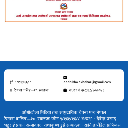
९८१६१८१६८८
aadhikholakhabar@gmail.com
ठेगाना वालिङ—१०, स्याङजा
क. र द नं. २१८३६८/७५/०७६
आँधीखोला मिडिया तथा सामुदायिक चेतना मन्च नेपाल
ठेगाना वालिङ—१०, स्याङजा फोन ९८१६१८१६८८
अध्यक्ष: - देवेन्द्र प्रसाद
भट्टराई
प्रधान सम्पादक:- राधाकृष्ण डुम्रे
सम्पादक:- खगिन्द्र पौडेल
ग्राफिक्स