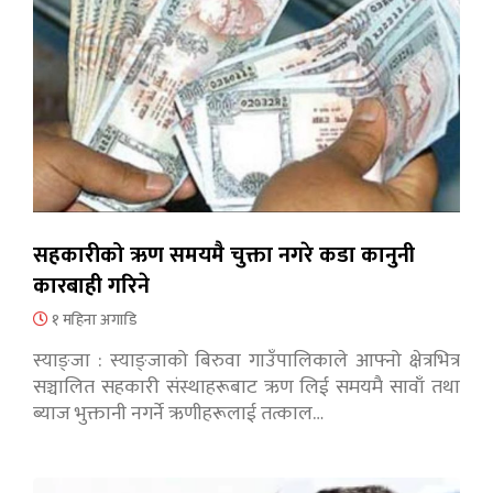
सहकारीको ऋण समयमै चुक्ता नगरे कडा कानुनी
कारबाही गरिने
१ महिना अगाडि
स्याङ्जा : स्याङ्जाको बिरुवा गाउँपालिकाले आफ्नो क्षेत्रभित्र
सञ्चालित सहकारी संस्थाहरूबाट ऋण लिई समयमै सावाँ तथा
ब्याज भुक्तानी नगर्ने ऋणीहरूलाई तत्काल…