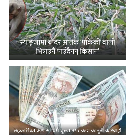
स्याङ्जामा बाँदर आतंक ‘पाकेको बाली
भित्राउनै पाउँदैनन् किसान’
सहकारीको ऋण समयमै चुक्ता नगरे कडा कानुनी कारबाही