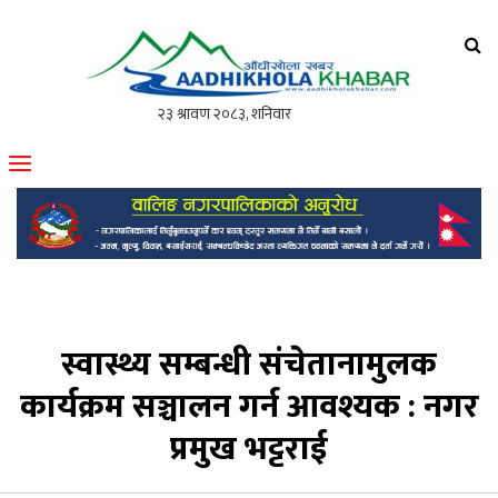
आँधीखोला खवर
मोफसलकै लोकप्रिय अनलाइन पत्रिका
स्वास्थ्य सम्बन्धी संचेतानामुलक
कार्यक्रम सञ्चालन गर्न आवश्यक : नगर
प्रमुख भट्टराई