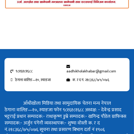
९८१६१८१६८८
aadhikholakhabar@gmail.com
ठेगाना वालिङ—१०, स्याङजा
क. र द नं. २१८३६८/७५/०७६
आँधीखोला मिडिया तथा सामुदायिक चेतना मन्च नेपाल
ठेगाना वालिङ—१०, स्याङजा फोन ९८१६१८१६८८
अध्यक्ष: - देवेन्द्र प्रसाद
भट्टराई
प्रधान सम्पादक:- राधाकृष्ण डुम्रे
सम्पादक:- खगिन्द्र पौडेल
ग्राफिक्स
सम्पादक:- अर्जुन पंगेनी
व्यवस्थापक:- शुष्मा वोस्ती
क. र द
नं.२१८३६८/७५/०७६
सूचना तथा प्रसारण बिभाग दर्ता नं १९०६