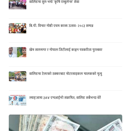
वालिङमा सुरु भयो ‘कृषि एम्बुलेन्स’ सेवा
बि.पी. विचार गोष्ठी एवम काव्य उत्सव- २०८३ सम्पन्न
खेम सारुमगर र गोपाल जिटीलाई कञ्चन पत्रकरिता पुरस्कार
वालिङमा टेलरको ठक्करबाट मोटरसाइकल चालकको मृत्यु
स्याङ्जामा ३४४ एचआईभी संक्रमित, वालिङ सबैभन्दा धेरै