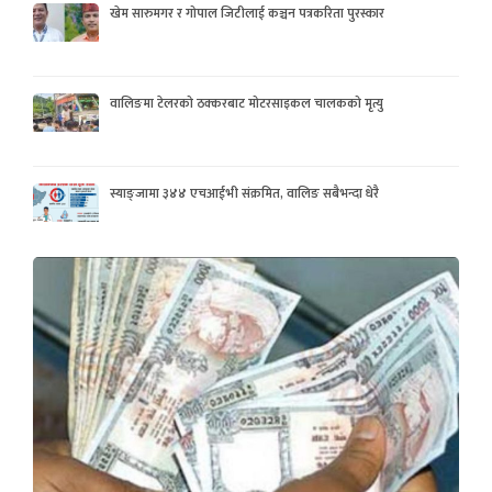
खेम सारुमगर र गोपाल जिटीलाई कञ्चन पत्रकरिता पुरस्कार
वालिङमा टेलरको ठक्करबाट मोटरसाइकल चालकको मृत्यु
स्याङ्जामा ३४४ एचआईभी संक्रमित, वालिङ सबैभन्दा धेरै