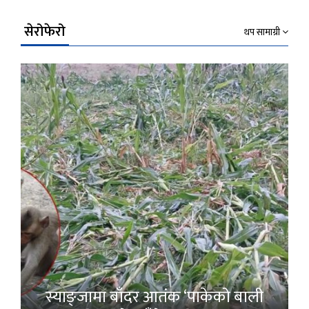
सेरोफेरो
थप सामाग्री
स्याङ्जामा बाँदर आतंक ‘पाकेको बाली