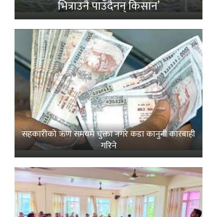
भित्राउनै पाउँदैनन् किसान’
सहकारीको ऋण समयमै चुक्ता नगरे कडा कानुनी कारबाही
गरिने