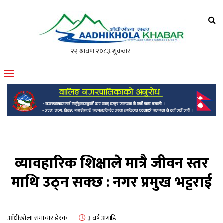
आँधीखोला खवर
मोफसलकै लोकप्रिय अनलाइन पत्रिका
व्यावहारिक शिक्षाले मात्रै जीवन स्तर
माथि उठ्न सक्छ : नगर प्रमुख भट्टराई
आँधीखोला समाचार डेस्क
३ वर्ष अगाडि