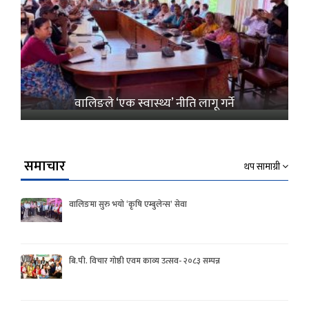
वालिङले ‘एक स्वास्थ्य’ नीति लागू गर्ने
समाचार
थप सामाग्री
वालिङमा सुरु भयो ‘कृषि एम्बुलेन्स’ सेवा
बि.पी. विचार गोष्ठी एवम काव्य उत्सव- २०८३ सम्पन्न