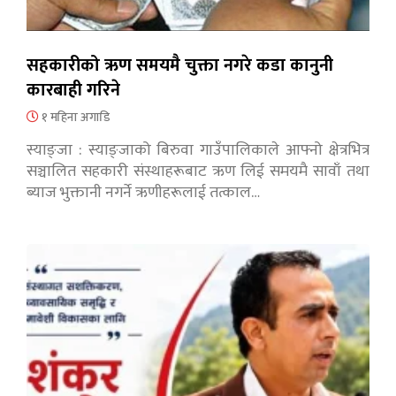
सहकारीको ऋण समयमै चुक्ता नगरे कडा कानुनी
कारबाही गरिने
१ महिना अगाडि
स्याङ्जा : स्याङ्जाको बिरुवा गाउँपालिकाले आफ्नो क्षेत्रभित्र
सञ्चालित सहकारी संस्थाहरूबाट ऋण लिई समयमै सावाँ तथा
ब्याज भुक्तानी नगर्ने ऋणीहरूलाई तत्काल…