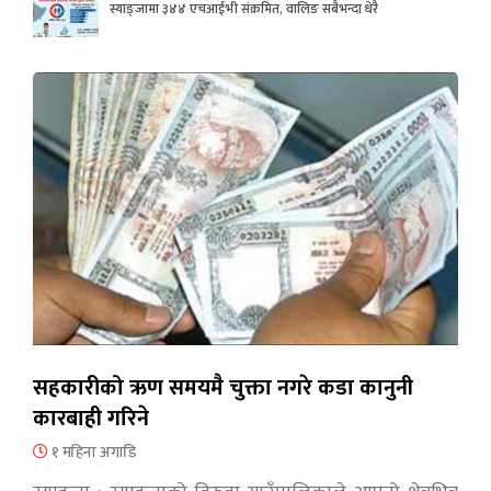
स्याङ्जामा ३४४ एचआईभी संक्रमित, वालिङ सबैभन्दा धेरै
सहकारीको ऋण समयमै चुक्ता नगरे कडा कानुनी
कारबाही गरिने
१ महिना अगाडि