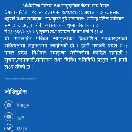
आँधीखोला मिडिया तथा सामुदायिक चेतना मन्च नेपाल
ठेगाना वालिङ—१०, स्याङजा फोन ९८१६१८१६८८
अध्यक्ष: - देवेन्द्र प्रसाद
भट्टराई
प्रधान सम्पादक:- राधाकृष्ण डुम्रे
सम्पादक:- खगिन्द्र पौडेल
ग्राफिक्स
सम्पादक:- अर्जुन पंगेनी
व्यवस्थापक:- शुष्मा वोस्ती
क. र द
नं.२१८३६८/७५/०७६
सूचना तथा प्रसारण बिभाग दर्ता नं १९०६
यो अनलाईन पत्रिका स्याङ्जाका क्रियाशिल पत्रकारहरुको
सक्रियतामा सञ्चालनमा ल्याईएको हो ।
हामी गण्डकी प्रदेश र ५
नम्बर प्रदेश, विशेषत: स्याङ्जा सेरोफेरोमा केन्द्रित रहनेछौ !
सुचना,जानकारी,मनोरञ्जन तथा विविध गतिविधि प्रस्तुत गर्ने हाम्रो
लक्ष्य रहेको छ !
============
जोडिनुहोस
फेसबुक
युटूब
ट्विटहरु