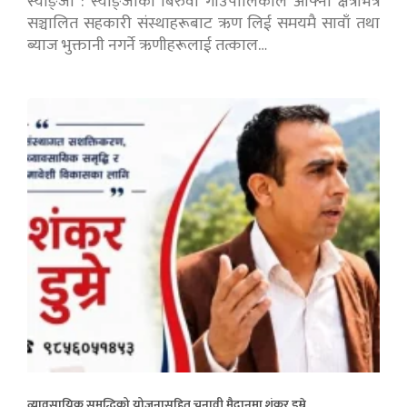
स्याङ्जा : स्याङ्जाको बिरुवा गाउँपालिकाले आफ्नो क्षेत्रभित्र
सञ्चालित सहकारी संस्थाहरूबाट ऋण लिई समयमै सावाँ तथा
ब्याज भुक्तानी नगर्ने ऋणीहरूलाई तत्काल…
व्यावसायिक समृद्धिको योजनासहित चुनावी मैदानमा शंकर डुम्रे