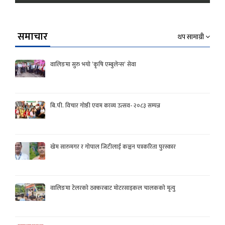
समाचार
थप सामाग्री
वालिङमा सुरु भयो ‘कृषि एम्बुलेन्स’ सेवा
बि.पी. विचार गोष्ठी एवम काव्य उत्सव- २०८३ सम्पन्न
खेम सारुमगर र गोपाल जिटीलाई कञ्चन पत्रकरिता पुरस्कार
वालिङमा टेलरको ठक्करबाट मोटरसाइकल चालकको मृत्यु