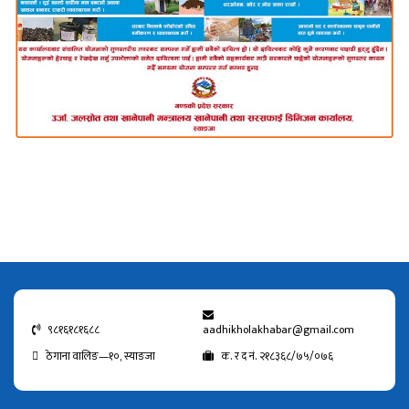
९८१६१८१६८८
aadhikholakhabar@gmail.com
ठेगाना वालिङ—१०, स्याङजा
क. र द नं. २१८३६८/७५/०७६