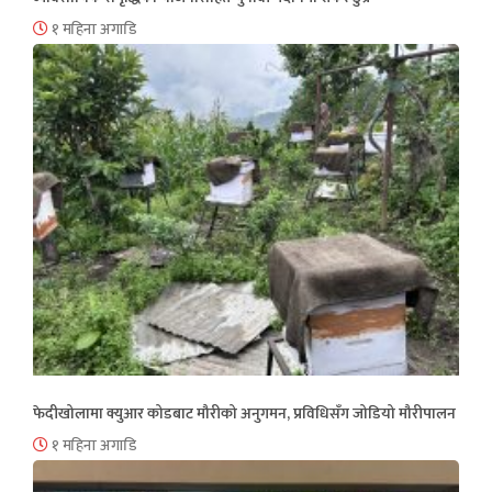
१ महिना अगाडि
फेदीखोलामा क्युआर कोडबाट मौरीको अनुगमन, प्रविधिसँग जोडियो मौरीपालन
१ महिना अगाडि