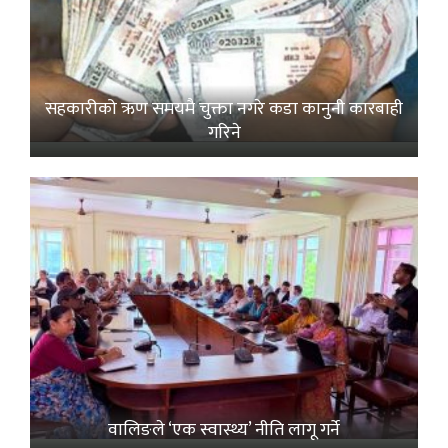
सहकारीको ऋण समयमै चुक्ता नगरे कडा कानुनी कारबाही
गरिने
वालिङले ‘एक स्वास्थ्य’ नीति लागू गर्ने