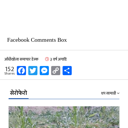
Facebook Comments Box
आँधीखोला समाचार डेस्क
३ वर्ष अगाडि
Facebook
Twitter
Messenger
Copy
Share
152
Shares
Link
सेरोफेरो
थप सामाग्री