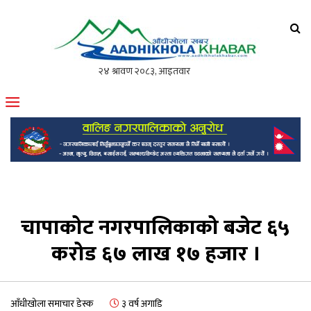
आँधीखोला खवर
मोफसलकै लोकप्रिय अनलाइन पत्रिका
चापाकोट नगरपालिकाको बजेट ६५
करोड ६७ लाख १७ हजार ।
आँधीखोला समाचार डेस्क
३ वर्ष अगाडि