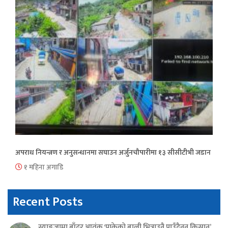
अपराध नियन्त्रण र अनुसन्धानमा सघाउन अर्जुनचौपारीमा १३ सीसीटीभी जडान
१ महिना अगाडि
Recent Posts
स्याङ्जामा बाँदर आतंक ‘पाकेको बाली भित्राउनै पाउँदैनन् किसान’