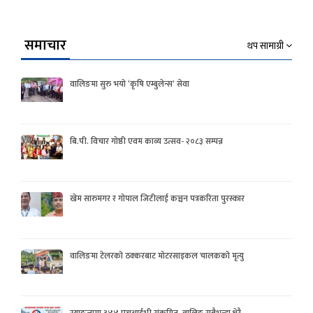
समाचार
थप सामाग्री
वालिङमा सुरु भयो ‘कृषि एम्बुलेन्स’ सेवा
बि.पी. विचार गोष्ठी एवम काव्य उत्सव- २०८३ सम्पन्न
खेम सारुमगर र गोपाल जिटीलाई कञ्चन पत्रकरिता पुरस्कार
वालिङमा टेलरको ठक्करबाट मोटरसाइकल चालकको मृत्यु
स्याङ्जामा ३४४ एचआईभी संक्रमित, वालिङ सबैभन्दा धेरै