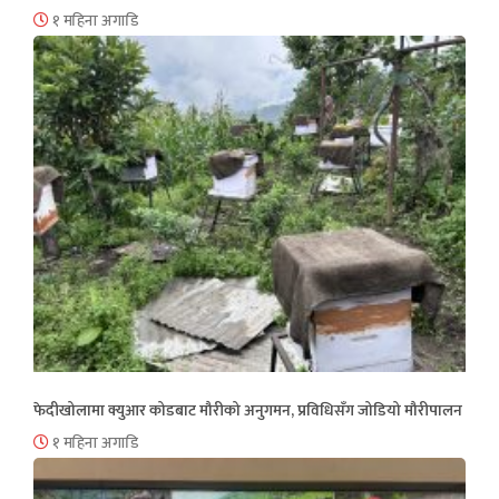
१ महिना अगाडि
फेदीखोलामा क्युआर कोडबाट मौरीको अनुगमन, प्रविधिसँग जोडियो मौरीपालन
१ महिना अगाडि