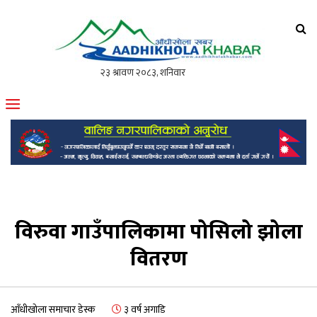
आँधीखोला खवर
मोफसलकै लोकप्रिय अनलाइन पत्रिका
विरुवा गाउँपालिकामा पोसिलो झोला
वितरण
आँधीखोला समाचार डेस्क
३ वर्ष अगाडि