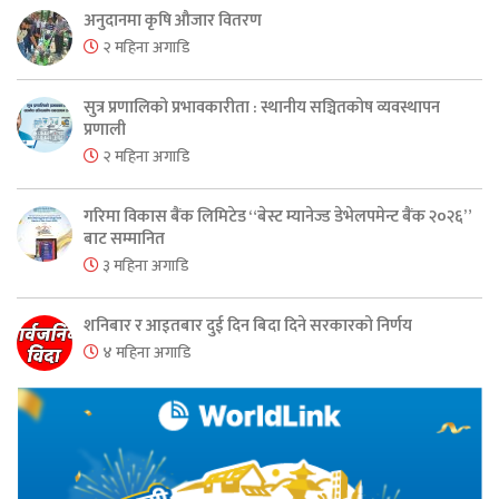
अनुदानमा कृषि औजार वितरण
२ महिना अगाडि
सुत्र प्रणालिको प्रभावकारीता : स्थानीय सञ्चितकोष व्यवस्थापन
प्रणाली
२ महिना अगाडि
गरिमा विकास बैंक लिमिटेड “बेस्ट म्यानेज्ड डेभेलपमेन्ट बैंक २०२६”
बाट सम्मानित
३ महिना अगाडि
शनिबार र आइतबार दुई दिन बिदा दिने सरकारको निर्णय
४ महिना अगाडि