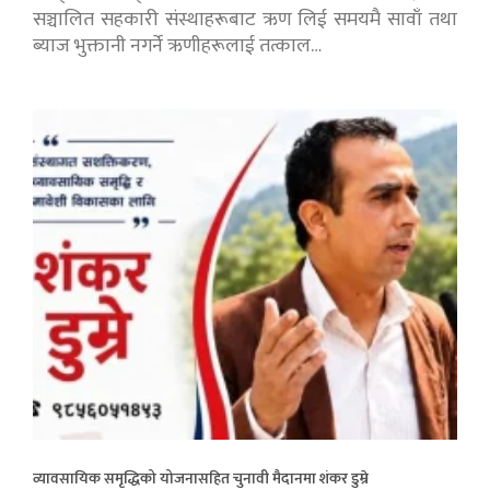
सञ्चालित सहकारी संस्थाहरूबाट ऋण लिई समयमै सावाँ तथा
ब्याज भुक्तानी नगर्ने ऋणीहरूलाई तत्काल…
व्यावसायिक समृद्धिको योजनासहित चुनावी मैदानमा शंकर डुम्रे