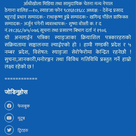
आँधीखोला मिडिया तथा सामुदायिक चेतना मन्च नेपाल
ठेगाना वालिङ—१०, स्याङजा फोन ९८१६१८१६८८
अध्यक्ष: - देवेन्द्र प्रसाद
भट्टराई
प्रधान सम्पादक:- राधाकृष्ण डुम्रे
सम्पादक:- खगिन्द्र पौडेल
ग्राफिक्स
सम्पादक:- अर्जुन पंगेनी
व्यवस्थापक:- शुष्मा वोस्ती
क. र द
नं.२१८३६८/७५/०७६
सूचना तथा प्रसारण बिभाग दर्ता नं १९०६
यो अनलाईन पत्रिका स्याङ्जाका क्रियाशिल पत्रकारहरुको
सक्रियतामा सञ्चालनमा ल्याईएको हो ।
हामी गण्डकी प्रदेश र ५
नम्बर प्रदेश, विशेषत: स्याङ्जा सेरोफेरोमा केन्द्रित रहनेछौ !
सुचना,जानकारी,मनोरञ्जन तथा विविध गतिविधि प्रस्तुत गर्ने हाम्रो
लक्ष्य रहेको छ !
============
जोडिनुहोस
फेसबुक
युटूब
ट्विटहरु