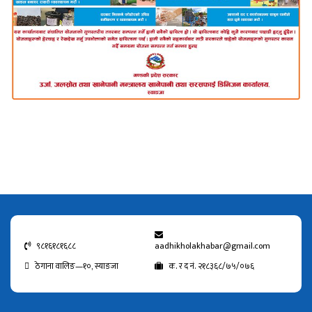
९८१६१८१६८८
aadhikholakhabar@gmail.com
ठेगाना वालिङ—१०, स्याङजा
क. र द नं. २१८३६८/७५/०७६