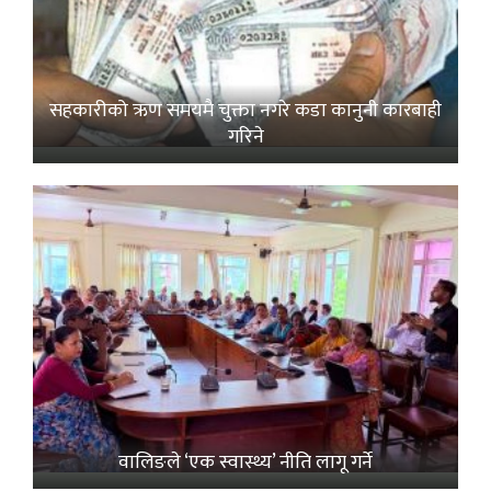
सहकारीको ऋण समयमै चुक्ता नगरे कडा कानुनी कारबाही
गरिने
वालिङले ‘एक स्वास्थ्य’ नीति लागू गर्ने