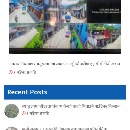
अपराध नियन्त्रण र अनुसन्धानमा सघाउन अर्जुनचौपारीमा १३ सीसीटीभी जडान
१ महिना अगाडि
Recent Posts
स्याङ्जामा बाँदर आतंक ‘पाकेको बाली भित्राउनै पाउँदैनन् किसान’
१ महिना अगाडि
हाम्रो संस्कार र संस्कृति विषयक वक्तृत्वकला प्रतियोगिता