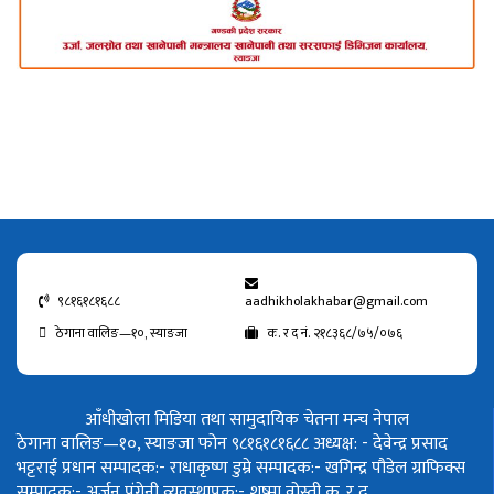
९८१६१८१६८८
aadhikholakhabar@gmail.com
ठेगाना वालिङ—१०, स्याङजा
क. र द नं. २१८३६८/७५/०७६
आँधीखोला मिडिया तथा सामुदायिक चेतना मन्च नेपाल
ठेगाना वालिङ—१०, स्याङजा फोन ९८१६१८१६८८
अध्यक्ष: - देवेन्द्र प्रसाद
भट्टराई
प्रधान सम्पादक:- राधाकृष्ण डुम्रे
सम्पादक:- खगिन्द्र पौडेल
ग्राफिक्स
सम्पादक:- अर्जुन पंगेनी
व्यवस्थापक:- शुष्मा वोस्ती
क. र द