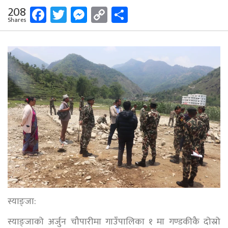
Facebook
Twitter
Messenger
Copy
Share
208
Shares
Link
स्याङ्जा:
स्याङ्जाको अर्जुन चौपारीमा गाउँपालिका १ मा गण्डकीकै दोस्रो