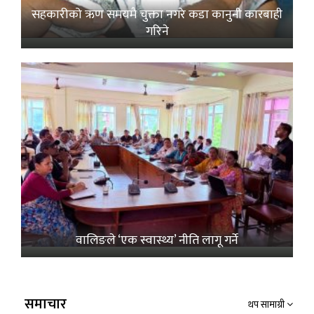
सहकारीको ऋण समयमै चुक्ता नगरे कडा कानुनी कारबाही
गरिने
वालिङले ‘एक स्वास्थ्य’ नीति लागू गर्ने
समाचार
थप सामाग्री