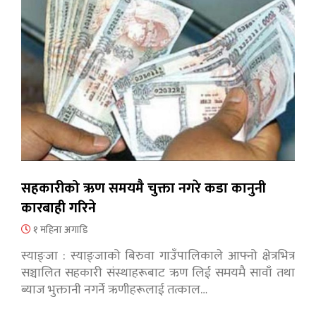
सहकारीको ऋण समयमै चुक्ता नगरे कडा कानुनी
कारबाही गरिने
१ महिना अगाडि
स्याङ्जा : स्याङ्जाको बिरुवा गाउँपालिकाले आफ्नो क्षेत्रभित्र
सञ्चालित सहकारी संस्थाहरूबाट ऋण लिई समयमै सावाँ तथा
ब्याज भुक्तानी नगर्ने ऋणीहरूलाई तत्काल…