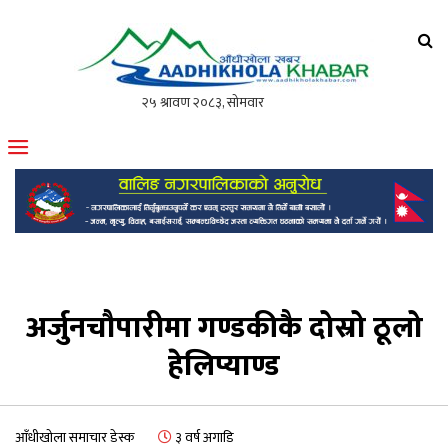
आँधीखोला खवर
मोफसलकै लोकप्रिय अनलाइन पत्रिका
अर्जुनचौपारीमा गण्डकीकै दोस्रो ठूलो
हेलिप्याण्ड
आँधीखोला समाचार डेस्क
३ वर्ष अगाडि