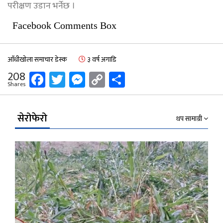
परीक्षण उडान भर्नेछ ।
Facebook Comments Box
आँधीखोला समाचार डेस्क
३ वर्ष अगाडि
Facebook
Twitter
Messenger
Copy
Share
208
Shares
Link
सेरोफेरो
थप सामाग्री