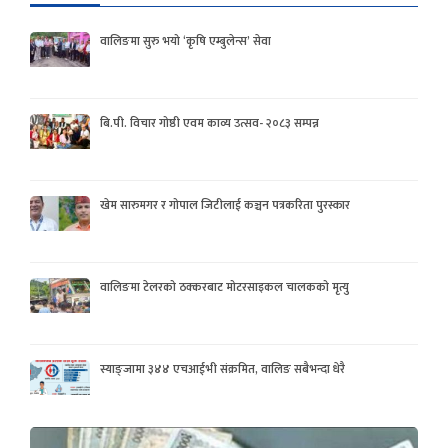
वालिङमा सुरु भयो ‘कृषि एम्बुलेन्स’ सेवा
बि.पी. विचार गोष्ठी एवम काव्य उत्सव- २०८३ सम्पन्न
खेम सारुमगर र गोपाल जिटीलाई कञ्चन पत्रकरिता पुरस्कार
वालिङमा टेलरको ठक्करबाट मोटरसाइकल चालकको मृत्यु
स्याङ्जामा ३४४ एचआईभी संक्रमित, वालिङ सबैभन्दा धेरै