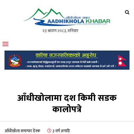
आँधीखोला खवर
मोफसलकै लोकप्रिय अनलाइन पत्रिका
आँधीखोलामा दश किमी सडक
कालोपत्रे
आँधीखोला समाचार डेस्क
३ वर्ष अगाडि