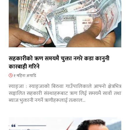
सहकारीको ऋण समयमै चुक्ता नगरे कडा कानुनी
कारबाही गरिने
१ महिना अगाडि
स्याङ्जा : स्याङ्जाको बिरुवा गाउँपालिकाले आफ्नो क्षेत्रभित्र
सञ्चालित सहकारी संस्थाहरूबाट ऋण लिई समयमै सावाँ तथा
ब्याज भुक्तानी नगर्ने ऋणीहरूलाई तत्काल…