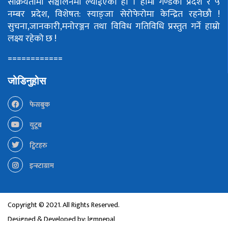
सक्रियतामा सञ्चालनमा ल्याईएको हो ।
हामी गण्डकी प्रदेश र ५
नम्बर प्रदेश, विशेषत: स्याङ्जा सेरोफेरोमा केन्द्रित रहनेछौ !
सुचना,जानकारी,मनोरञ्जन तथा विविध गतिविधि प्रस्तुत गर्ने हाम्रो
लक्ष्य रहेको छ !
============
जोडिनुहोस
फेसबुक
युटूब
ट्विटहरु
इन्स्टाग्राम
Copyright © 2021. All Rights Reserved.
Designed & Developed by:
lgmnepal