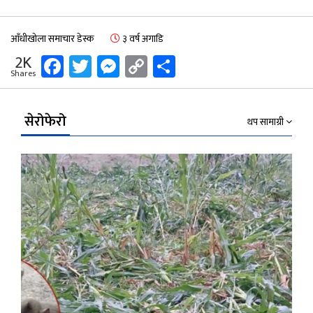
आँधीखोला समाचार डेस्क
३ वर्ष अगाडि
Facebook
Twitter
Messenger
Copy
Share
2K
Shares
Link
सेरोफेरो
थप सामाग्री