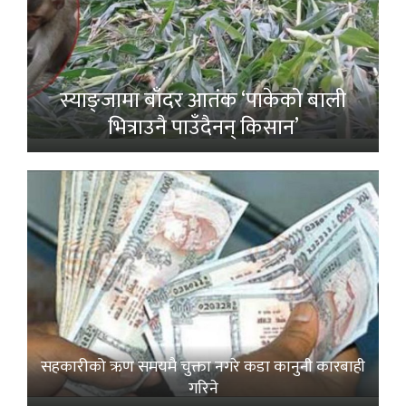
स्याङ्जामा बाँदर आतंक ‘पाकेको बाली
भित्राउनै पाउँदैनन् किसान’
सहकारीको ऋण समयमै चुक्ता नगरे कडा कानुनी कारबाही
गरिने