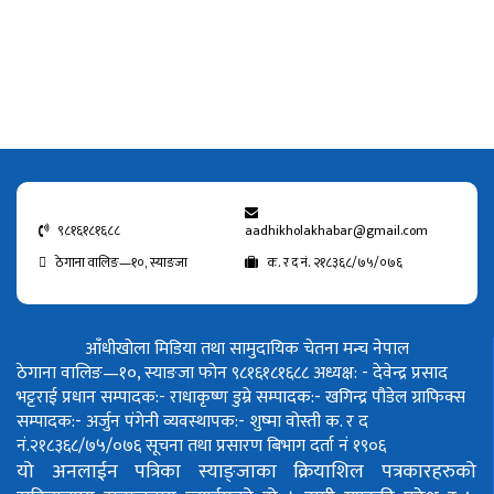
९८१६१८१६८८
aadhikholakhabar@gmail.com
ठेगाना वालिङ—१०, स्याङजा
क. र द नं. २१८३६८/७५/०७६
आँधीखोला मिडिया तथा सामुदायिक चेतना मन्च नेपाल
ठेगाना वालिङ—१०, स्याङजा फोन ९८१६१८१६८८
अध्यक्ष: - देवेन्द्र प्रसाद
भट्टराई
प्रधान सम्पादक:- राधाकृष्ण डुम्रे
सम्पादक:- खगिन्द्र पौडेल
ग्राफिक्स
सम्पादक:- अर्जुन पंगेनी
व्यवस्थापक:- शुष्मा वोस्ती
क. र द
नं.२१८३६८/७५/०७६
सूचना तथा प्रसारण बिभाग दर्ता नं १९०६
यो अनलाईन पत्रिका स्याङ्जाका क्रियाशिल पत्रकारहरुको