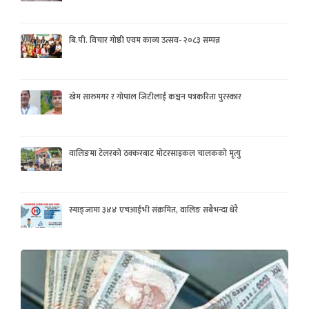
बि.पी. विचार गोष्ठी एवम काव्य उत्सव- २०८३ सम्पन्न
खेम सारुमगर र गोपाल जिटीलाई कञ्चन पत्रकरिता पुरस्कार
वालिङमा टेलरको ठक्करबाट मोटरसाइकल चालकको मृत्यु
स्याङ्जामा ३४४ एचआईभी संक्रमित, वालिङ सबैभन्दा धेरै