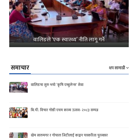
वालिङले ‘एक स्वास्थ्य’ नीति लागू गर्ने
समाचार
थप सामाग्री
वालिङमा सुरु भयो ‘कृषि एम्बुलेन्स’ सेवा
बि.पी. विचार गोष्ठी एवम काव्य उत्सव- २०८३ सम्पन्न
खेम सारुमगर र गोपाल जिटीलाई कञ्चन पत्रकरिता पुरस्कार