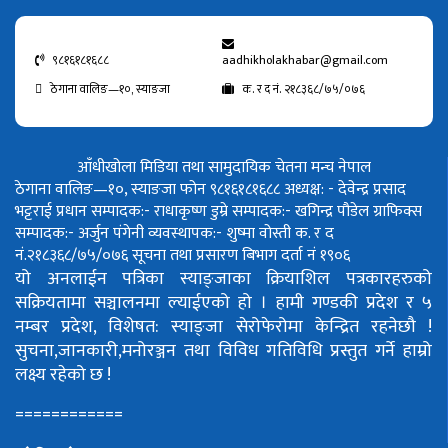
९८१६१८१६८८
aadhikholakhabar@gmail.com
ठेगाना वालिङ—१०, स्याङजा
क. र द नं. २१८३६८/७५/०७६
आँधीखोला मिडिया तथा सामुदायिक चेतना मन्च नेपाल
ठेगाना वालिङ—१०, स्याङजा फोन ९८१६१८१६८८
अध्यक्ष: - देवेन्द्र प्रसाद
भट्टराई
प्रधान सम्पादक:- राधाकृष्ण डुम्रे
सम्पादक:- खगिन्द्र पौडेल
ग्राफिक्स
सम्पादक:- अर्जुन पंगेनी
व्यवस्थापक:- शुष्मा वोस्ती
क. र द
नं.२१८३६८/७५/०७६
सूचना तथा प्रसारण बिभाग दर्ता नं १९०६
यो अनलाईन पत्रिका स्याङ्जाका क्रियाशिल पत्रकारहरुको
सक्रियतामा सञ्चालनमा ल्याईएको हो ।
हामी गण्डकी प्रदेश र ५
नम्बर प्रदेश, विशेषत: स्याङ्जा सेरोफेरोमा केन्द्रित रहनेछौ !
सुचना,जानकारी,मनोरञ्जन तथा विविध गतिविधि प्रस्तुत गर्ने हाम्रो
लक्ष्य रहेको छ !
============