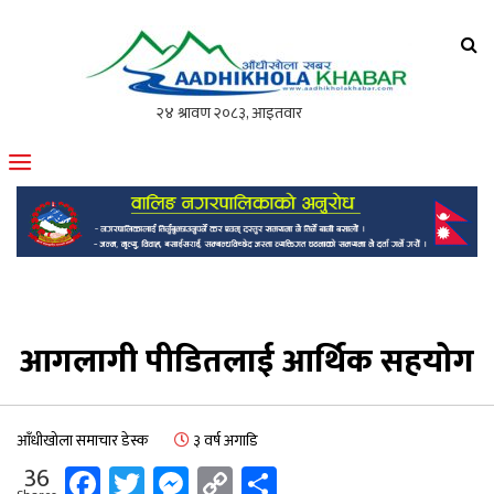
आँधीखोला खवर
मोफसलकै लोकप्रिय अनलाइन पत्रिका
आगलागी पीडितलाई आर्थिक सहयोग
आँधीखोला समाचार डेस्क
३ वर्ष अगाडि
Facebook
Twitter
Messenger
Copy
Share
36