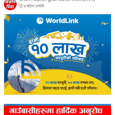
४ महिना अगाडि