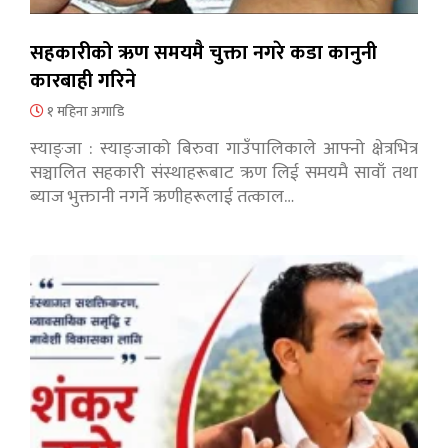
सहकारीको ऋण समयमै चुक्ता नगरे कडा कानुनी
कारबाही गरिने
१ महिना अगाडि
स्याङ्जा : स्याङ्जाको बिरुवा गाउँपालिकाले आफ्नो क्षेत्रभित्र
सञ्चालित सहकारी संस्थाहरूबाट ऋण लिई समयमै सावाँ तथा
ब्याज भुक्तानी नगर्ने ऋणीहरूलाई तत्काल…