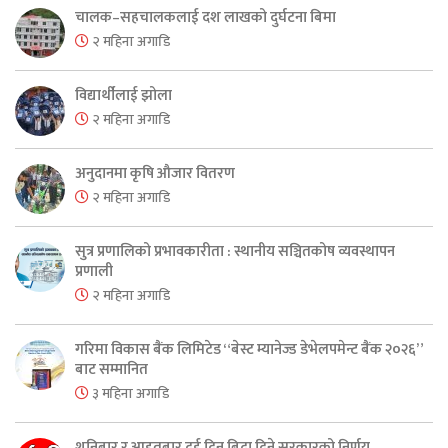
चालक–सहचालकलाई दश लाखको दुर्घटना बिमा
२ महिना अगाडि
विद्यार्थीलाई झोला
२ महिना अगाडि
अनुदानमा कृषि औजार वितरण
२ महिना अगाडि
सुत्र प्रणालिको प्रभावकारीता : स्थानीय सञ्चितकोष व्यवस्थापन
प्रणाली
२ महिना अगाडि
गरिमा विकास बैंक लिमिटेड “बेस्ट म्यानेज्ड डेभेलपमेन्ट बैंक २०२६”
बाट सम्मानित
३ महिना अगाडि
शनिबार र आइतबार दुई दिन बिदा दिने सरकारको निर्णय