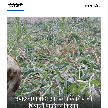
सेरोफेरो
थप सामाग्री
स्याङ्जामा बाँदर आतंक ‘पाकेको बाली
भित्राउनै पाउँदैनन् किसान’