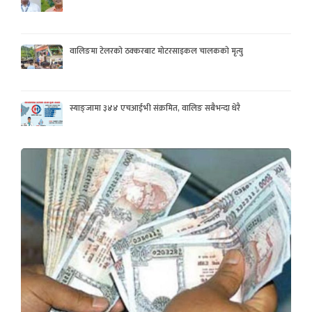
वालिङमा टेलरको ठक्करबाट मोटरसाइकल चालकको मृत्यु
स्याङ्जामा ३४४ एचआईभी संक्रमित, वालिङ सबैभन्दा धेरै