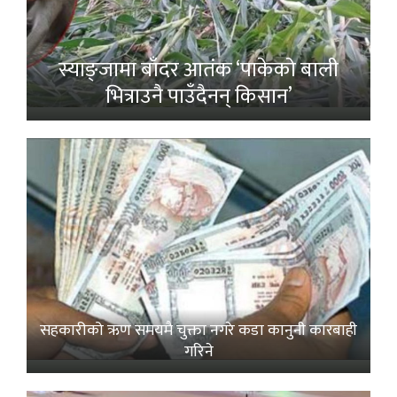
स्याङ्जामा बाँदर आतंक ‘पाकेको बाली
भित्राउनै पाउँदैनन् किसान’
सहकारीको ऋण समयमै चुक्ता नगरे कडा कानुनी कारबाही
गरिने