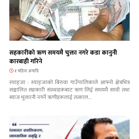
सहकारीको ऋण समयमै चुक्ता नगरे कडा कानुनी
कारबाही गरिने
१ महिना अगाडि
स्याङ्जा : स्याङ्जाको बिरुवा गाउँपालिकाले आफ्नो क्षेत्रभित्र
सञ्चालित सहकारी संस्थाहरूबाट ऋण लिई समयमै सावाँ तथा
ब्याज भुक्तानी नगर्ने ऋणीहरूलाई तत्काल…