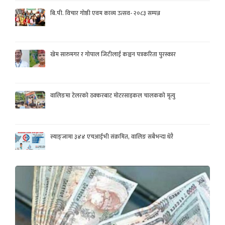
बि.पी. विचार गोष्ठी एवम काव्य उत्सव- २०८३ सम्पन्न
खेम सारुमगर र गोपाल जिटीलाई कञ्चन पत्रकरिता पुरस्कार
वालिङमा टेलरको ठक्करबाट मोटरसाइकल चालकको मृत्यु
स्याङ्जामा ३४४ एचआईभी संक्रमित, वालिङ सबैभन्दा धेरै