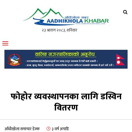
आँधीखोला खवर
मोफसलकै लोकप्रिय अनलाइन पत्रिका
फोहोर व्यवस्थापनका लागि डस्विन
वितरण
आँधीखोला समाचार डेस्क
३ वर्ष अगाडि