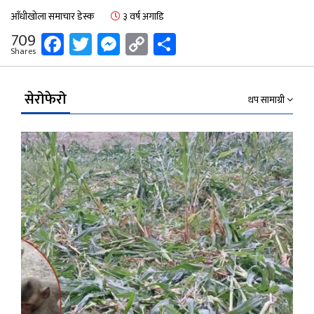
आँधीखोला समाचार डेस्क
३ वर्ष अगाडि
Facebook
Twitter
Messenger
Copy
Share
709
Shares
Link
सेरोफेरो
थप सामाग्री