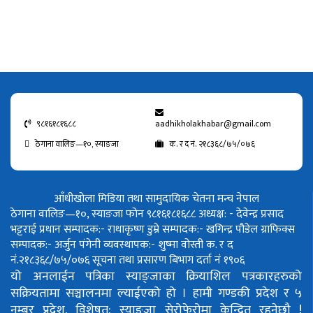
९८१६१८१६८८
aadhikholakhabar@gmail.com
ठेगाना वालिङ—१०, स्याङजा
क. र द नं. २१८३६८/७५/०७६
आँधीखोला मिडिया तथा सामुदायिक चेतना मन्च नेपाल
ठेगाना वालिङ—१०, स्याङजा फोन ९८१६१८१६८८
अध्यक्ष: - देवेन्द्र प्रसाद
भट्टराई
प्रधान सम्पादक:- राधाकृष्ण डुम्रे
सम्पादक:- खगिन्द्र पौडेल
ग्राफिक्स
सम्पादक:- अर्जुन पंगेनी
व्यवस्थापक:- शुष्मा वोस्ती
क. र द
नं.२१८३६८/७५/०७६
सूचना तथा प्रसारण बिभाग दर्ता नं १९०६
यो अनलाईन पत्रिका स्याङ्जाका क्रियाशिल पत्रकारहरुको
सक्रियतामा सञ्चालनमा ल्याईएको हो ।
हामी गण्डकी प्रदेश र ५
नम्बर प्रदेश, विशेषत: स्याङ्जा सेरोफेरोमा केन्द्रित रहनेछौ !