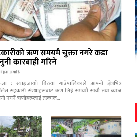
कारीको ऋण समयमै चुक्ता नगरे कडा
नुनी कारबाही गरिने
महिना अगाडि
ङ्जा : स्याङ्जाको बिरुवा गाउँपालिकाले आफ्नो क्षेत्रभित्र
चालित सहकारी संस्थाहरूबाट ऋण लिई समयमै सावाँ तथा ब्याज
तानी नगर्ने ऋणीहरूलाई तत्काल…