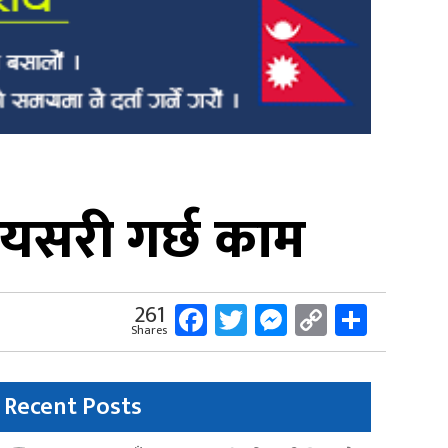
, यसरी गर्छ काम
Facebook
Twitter
Messenger
Copy
Share
261
Shares
Link
Recent Posts