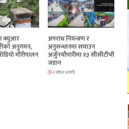
ा क्युआर
अपराध नियन्त्रण र
रीको अनुगमन,
अनुसन्धानमा सघाउन
 जोडियो मौरीपालन
अर्जुनचौपारीमा १३ सीसीटीभी
जडान
१ महिना अगाडि