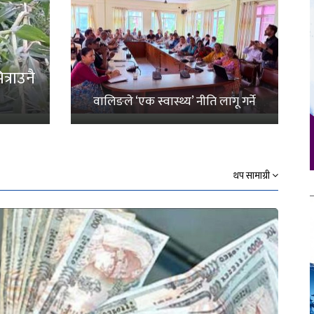
्राउनै
वालिङले ‘एक स्वास्थ्य’ नीति लागू गर्ने
थप सामाग्री