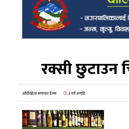
रक्सी छुटाउन च
आँधीखोला समाचार डेस्क
३ वर्ष अगाडि