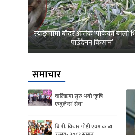
स्याङ्जामा बाँदर आतंक ‘पाकेको बाली भित
पाउँदैनन् किसान’
समाचार
वालिङमा सुरु भयो ‘कृषि
एम्बुलेन्स’ सेवा
बि.पी. विचार गोष्ठी एवम काव्य
उत्सव- २०८३ सम्पन्न