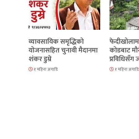
व्यावसायिक समृद्धिको
फेदीखोलाम
योजनासहित चुनावी मैदानमा
कोडबाट मौ
शंकर डुम्रे
प्रविधिसँग
१ महिना अगाडि
१ महिना अगाडि