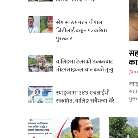
खेम सारुमगर र गोपाल
जिटीलाई कञ्चन पत्रकरिता
पुरस्कार
सह
का
वालिङमा टेलरको ठक्करबाट
मोटरसाइकल चालकको मृत्यु
१ 
स्या
सञ्
स्याङ्जामा ३४४ एचआईभी
भुक्
संक्रमित, वालिङ सबैभन्दा धेरै