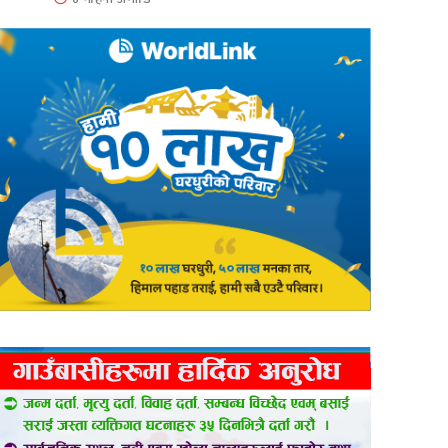
er
are