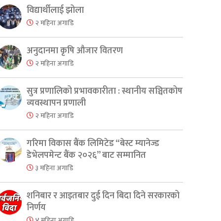
विद्यार्थीलाई झोला
२ महिना अगाडि
अनुदानमा कृषि औजार वितरण
२ महिना अगाडि
सुत्र प्रणालिको प्रभावकारीता : स्थानीय सञ्चितकोष
व्यवस्थापन प्रणाली
२ महिना अगाडि
गरिमा विकास बैंक लिमिटेड “बेस्ट म्यानेज्ड
डेभेलपमेन्ट बैंक २०२६” बाट सम्मानित
३ महिना अगाडि
शनिबार र आइतबार दुई दिन बिदा दिने सरकारको
निर्णय
४ महिना अगाडि