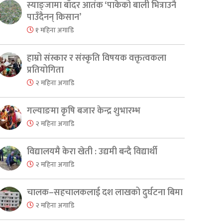
स्याङ्जामा बाँदर आतंक ‘पाकेको बाली भित्राउनै
पाउँदैनन् किसान’
१ महिना अगाडि
हाम्रो संस्कार र संस्कृति विषयक वक्तृत्वकला
प्रतियोगिता
२ महिना अगाडि
गल्याङमा कृषि बजार केन्द्र शुभारम्भ
२ महिना अगाडि
विद्यालयमै केरा खेती : उद्यमी बन्दै विद्यार्थी
२ महिना अगाडि
चालक–सहचालकलाई दश लाखको दुर्घटना बिमा
२ महिना अगाडि