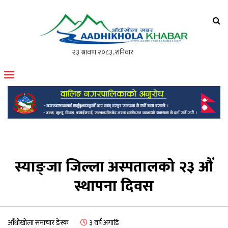
आँधीखोला खवर
मोफसलकै लोकप्रिय अनलाइन पत्रिका
स्याङ्जा जिल्ला अस्पतालको २३ औं
स्थापना दिवस
आँधीखोला समाचार डेस्क
३ वर्ष अगाडि