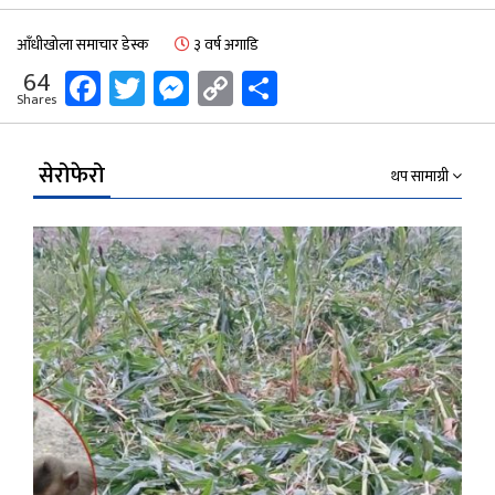
आँधीखोला समाचार डेस्क
३ वर्ष अगाडि
Facebook
Twitter
Messenger
Copy
Share
64
Shares
Link
सेरोफेरो
थप सामाग्री