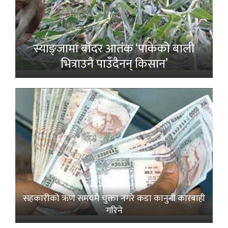
स्याङ्जामा बाँदर आतंक ‘पाकेको बाली
भित्राउनै पाउँदैनन् किसान’
सहकारीको ऋण समयमै चुक्ता नगरे कडा कानुनी कारबाही
गरिने