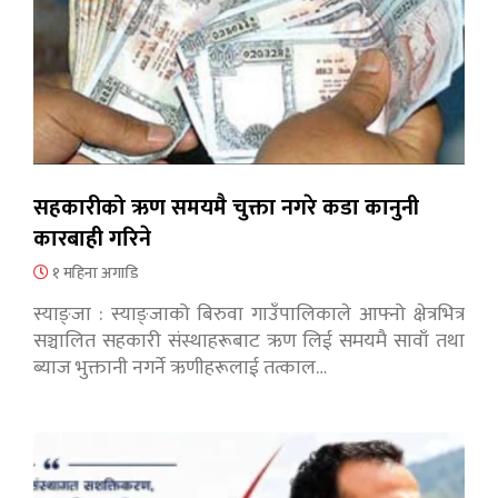
सहकारीको ऋण समयमै चुक्ता नगरे कडा कानुनी
कारबाही गरिने
१ महिना अगाडि
स्याङ्जा : स्याङ्जाको बिरुवा गाउँपालिकाले आफ्नो क्षेत्रभित्र
सञ्चालित सहकारी संस्थाहरूबाट ऋण लिई समयमै सावाँ तथा
ब्याज भुक्तानी नगर्ने ऋणीहरूलाई तत्काल…