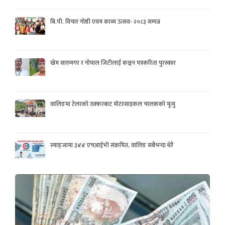
बि.पी. विचार गोष्ठी एवम काव्य उत्सव- २०८३ सम्पन्न
खेम सारुमगर र गोपाल जिटीलाई कञ्चन पत्रकरिता पुरस्कार
वालिङमा टेलरको ठक्करबाट मोटरसाइकल चालकको मृत्यु
स्याङ्जामा ३४४ एचआईभी संक्रमित, वालिङ सबैभन्दा धेरै