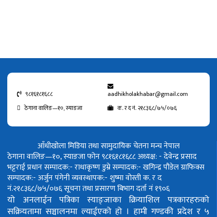
९८१६१८१६८८
aadhikholakhabar@gmail.com
ठेगाना वालिङ—१०, स्याङजा
क. र द नं. २१८३६८/७५/०७६
आँधीखोला मिडिया तथा सामुदायिक चेतना मन्च नेपाल
ठेगाना वालिङ—१०, स्याङजा फोन ९८१६१८१६८८
अध्यक्ष: - देवेन्द्र प्रसाद
भट्टराई
प्रधान सम्पादक:- राधाकृष्ण डुम्रे
सम्पादक:- खगिन्द्र पौडेल
ग्राफिक्स
सम्पादक:- अर्जुन पंगेनी
व्यवस्थापक:- शुष्मा वोस्ती
क. र द
नं.२१८३६८/७५/०७६
सूचना तथा प्रसारण बिभाग दर्ता नं १९०६
यो अनलाईन पत्रिका स्याङ्जाका क्रियाशिल पत्रकारहरुको
सक्रियतामा सञ्चालनमा ल्याईएको हो ।
हामी गण्डकी प्रदेश र ५