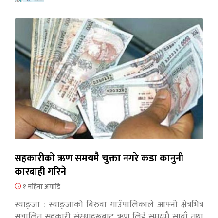
सहकारीको ऋण समयमै चुक्ता नगरे कडा कानुनी
कारबाही गरिने
१ महिना अगाडि
स्याङ्जा : स्याङ्जाको बिरुवा गाउँपालिकाले आफ्नो क्षेत्रभित्र
सञ्चालित सहकारी संस्थाहरूबाट ऋण लिई समयमै सावाँ तथा