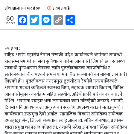
आँधीखोला समाचार डेस्क
३ वर्ष अगाडि
Facebook
Twitter
Messenger
Copy
Share
60
Shares
Link
स्याङ्जा :
राष्ट्रिय अपांग महासंघ नेपाल गण्डकी प्रदेश कार्यालयले अपांगता सम्बन्धी
हालसम्म भए गरेका सेवा सुबिधाका बारेमा जानकारी लिएको छ । स्वास्थ्य
सम्बन्धी पुनस्र्थापना सेवाका लागि पुतलीबजारका जनप्रतिनिधि र
सरोकारवालाबीच भएको समन्वयात्मक बैठककमा सो का बारेमा जानकारी
लिएको हो । पुतलीबजार नगरप्रमुख तुलसीराम रेग्मीले नगरपालिकाले
अपांगता भएका ब्यक्तिको स्वास्थ्य बिमा, सहायक सामाग्री बितरण, बिभिन्न
जानकारीमूलक कार्यक्रम सहित सहयोग, अडियोग्राफी परिचयपत्र बनाउने
मेशिन, अपांगता स्याहार भत्ता लगायतका काम गरिरहेको जनाउदै आगामी
दिनमा पनि आवश्यकता अनुरुपका सहयोग उपलब्ध गराउने बताउनुभयो ।
कार्यक्रममा उपप्रमुख देवी अर्याल, सामाजिक विकास समितिका संयोजक
इमबहादुर सेन, जिल्ला अस्पताल स्याङ्जाका डा. सचिन रानाभाट, प्रशासन
शाखा प्रमुख धनप्रसाद कोइराला, गण्डकी प्रदेश अपांगता निर्देशन समितिका
बिज्ञ सदस्य युवराज पराजुली लगायतले नगरको अपांगताका अवस्था र