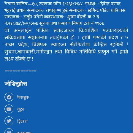
ठेगाना वालिङ—१०, स्याङजा फोन ९८१६१८१६८८
अध्यक्ष: - देवेन्द्र प्रसाद
भट्टराई
प्रधान सम्पादक:- राधाकृष्ण डुम्रे
सम्पादक:- खगिन्द्र पौडेल
ग्राफिक्स
सम्पादक:- अर्जुन पंगेनी
व्यवस्थापक:- शुष्मा वोस्ती
क. र द
नं.२१८३६८/७५/०७६
सूचना तथा प्रसारण बिभाग दर्ता नं १९०६
यो अनलाईन पत्रिका स्याङ्जाका क्रियाशिल पत्रकारहरुको
सक्रियतामा सञ्चालनमा ल्याईएको हो ।
हामी गण्डकी प्रदेश र ५
नम्बर प्रदेश, विशेषत: स्याङ्जा सेरोफेरोमा केन्द्रित रहनेछौ !
सुचना,जानकारी,मनोरञ्जन तथा विविध गतिविधि प्रस्तुत गर्ने हाम्रो
लक्ष्य रहेको छ !
============
जोडिनुहोस
फेसबुक
युटूब
ट्विटहरु