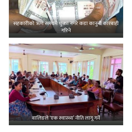
सहकारीको ऋण समयमै चुक्ता नगरे कडा कानुनी कारबाही
गरिने
वालिङले ‘एक स्वास्थ्य’ नीति लागू गर्ने