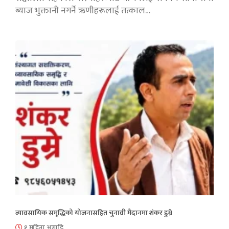
ब्याज भुक्तानी नगर्ने ऋणीहरूलाई तत्काल…
व्यावसायिक समृद्धिको योजनासहित चुनावी मैदानमा शंकर डुम्रे
१ महिना अगाडि