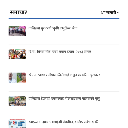
समाचार
थप सामाग्री
वालिङमा सुरु भयो ‘कृषि एम्बुलेन्स’ सेवा
बि.पी. विचार गोष्ठी एवम काव्य उत्सव- २०८३ सम्पन्न
खेम सारुमगर र गोपाल जिटीलाई कञ्चन पत्रकरिता पुरस्कार
वालिङमा टेलरको ठक्करबाट मोटरसाइकल चालकको मृत्यु
स्याङ्जामा ३४४ एचआईभी संक्रमित, वालिङ सबैभन्दा धेरै