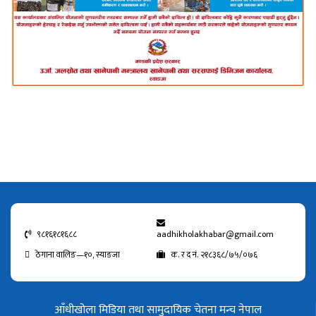
९८१६१८१६८८
aadhikholakhabar@gmail.com
ठेगाना वालिङ—१०, स्याङजा
क. र द नं. २१८३६८/७५/०७६
आँधीखोला मिडिया तथा सामुदायिक चेतना मन्च नेपाल