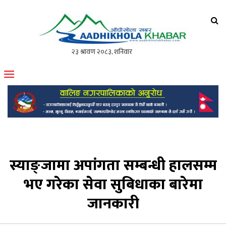
आँधीखोला खवर
मोफसलकै लोकप्रिय अनलाइन पत्रिका
स्याङ्जामा अपांगता सम्बन्धी हालसम्म
भए गरेका सेवा सुबिधाका बारेमा
जानकारी