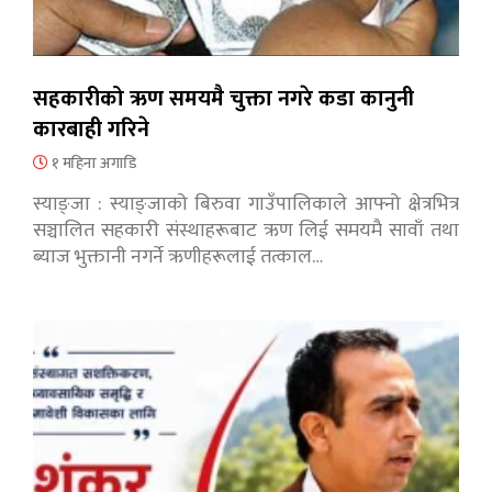
सहकारीको ऋण समयमै चुक्ता नगरे कडा कानुनी
कारबाही गरिने
१ महिना अगाडि
स्याङ्जा : स्याङ्जाको बिरुवा गाउँपालिकाले आफ्नो क्षेत्रभित्र
सञ्चालित सहकारी संस्थाहरूबाट ऋण लिई समयमै सावाँ तथा
ब्याज भुक्तानी नगर्ने ऋणीहरूलाई तत्काल…