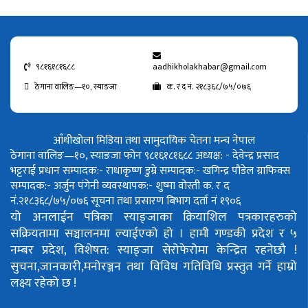
९८१६१८१६८८
aadhikholakhabar@gmail.com
ठेगाना वालिङ—१०, स्याङजा
क. र द नं. २१८३६८/७५/०७६
आँधीखोला मिडिया तथा सामुदायिक चेतना मन्च नेपाल
ठेगाना वालिङ—१०, स्याङजा फोन ९८१६१८१६८८
अध्यक्ष: - देवेन्द्र प्रसाद
भट्टराई
प्रधान सम्पादक:- राधाकृष्ण डुम्रे
सम्पादक:- खगिन्द्र पौडेल
ग्राफिक्स
सम्पादक:- अर्जुन पंगेनी
व्यवस्थापक:- शुष्मा वोस्ती
क. र द
नं.२१८३६८/७५/०७६
सूचना तथा प्रसारण बिभाग दर्ता नं १९०६
यो अनलाईन पत्रिका स्याङ्जाका क्रियाशिल पत्रकारहरुको
सक्रियतामा सञ्चालनमा ल्याईएको हो ।
हामी गण्डकी प्रदेश र ५
नम्बर प्रदेश, विशेषत: स्याङ्जा सेरोफेरोमा केन्द्रित रहनेछौ !
सुचना,जानकारी,मनोरञ्जन तथा विविध गतिविधि प्रस्तुत गर्ने हाम्रो
लक्ष्य रहेको छ !