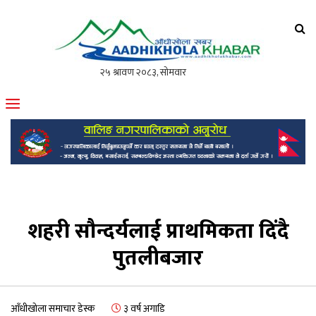
आँधीखोला खवर
मोफसलकै लोकप्रिय अनलाइन पत्रिका
शहरी सौन्दर्यलाई प्राथमिकता दिंदै
पुतलीबजार
आँधीखोला समाचार डेस्क
३ वर्ष अगाडि