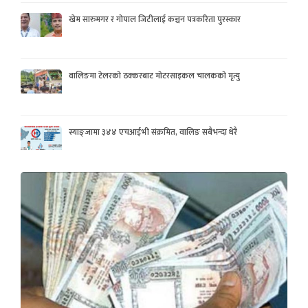
खेम सारुमगर र गोपाल जिटीलाई कञ्चन पत्रकरिता पुरस्कार
वालिङमा टेलरको ठक्करबाट मोटरसाइकल चालकको मृत्यु
स्याङ्जामा ३४४ एचआईभी संक्रमित, वालिङ सबैभन्दा धेरै