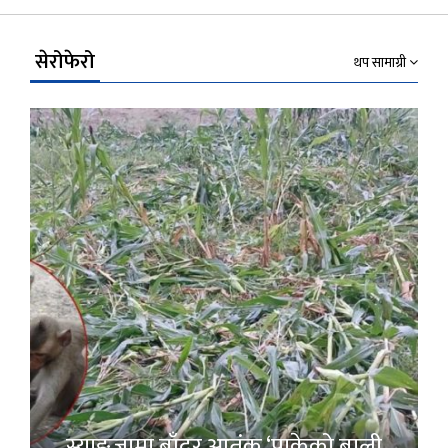
Link
सेरोफेरो
थप सामाग्री
स्याङ्जामा बाँदर आतंक ‘पाकेको बाली