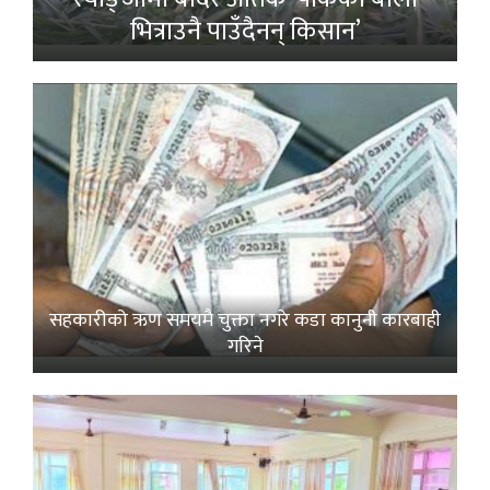
भित्राउनै पाउँदैनन् किसान’
सहकारीको ऋण समयमै चुक्ता नगरे कडा कानुनी कारबाही
गरिने