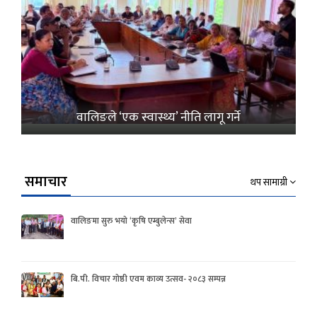
वालिङले ‘एक स्वास्थ्य’ नीति लागू गर्ने
समाचार
थप सामाग्री
वालिङमा सुरु भयो ‘कृषि एम्बुलेन्स’ सेवा
बि.पी. विचार गोष्ठी एवम काव्य उत्सव- २०८३ सम्पन्न