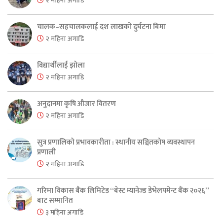
२ महिना अगाडि
चालक–सहचालकलाई दश लाखको दुर्घटना बिमा
२ महिना अगाडि
विद्यार्थीलाई झोला
२ महिना अगाडि
अनुदानमा कृषि औजार वितरण
२ महिना अगाडि
सुत्र प्रणालिको प्रभावकारीता : स्थानीय सञ्चितकोष व्यवस्थापन
प्रणाली
२ महिना अगाडि
गरिमा विकास बैंक लिमिटेड “बेस्ट म्यानेज्ड डेभेलपमेन्ट बैंक २०२६”
बाट सम्मानित
३ महिना अगाडि