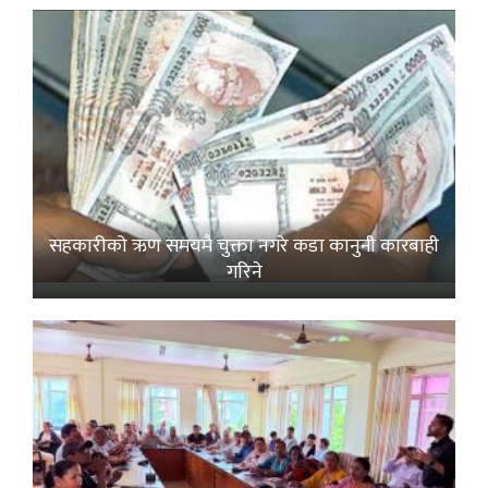
सहकारीको ऋण समयमै चुक्ता नगरे कडा कानुनी कारबाही
गरिने