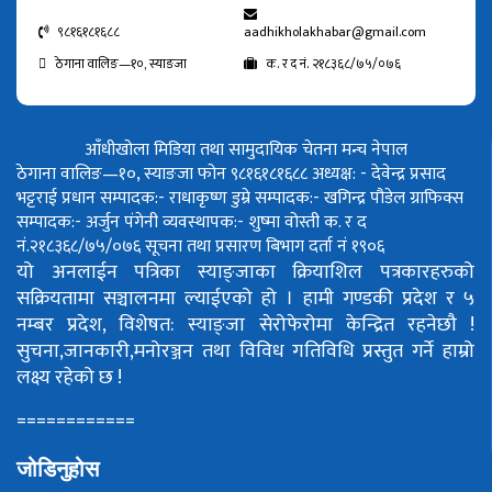
९८१६१८१६८८
aadhikholakhabar@gmail.com
ठेगाना वालिङ—१०, स्याङजा
क. र द नं. २१८३६८/७५/०७६
आँधीखोला मिडिया तथा सामुदायिक चेतना मन्च नेपाल
ठेगाना वालिङ—१०, स्याङजा फोन ९८१६१८१६८८
अध्यक्ष: - देवेन्द्र प्रसाद
भट्टराई
प्रधान सम्पादक:- राधाकृष्ण डुम्रे
सम्पादक:- खगिन्द्र पौडेल
ग्राफिक्स
सम्पादक:- अर्जुन पंगेनी
व्यवस्थापक:- शुष्मा वोस्ती
क. र द
नं.२१८३६८/७५/०७६
सूचना तथा प्रसारण बिभाग दर्ता नं १९०६
यो अनलाईन पत्रिका स्याङ्जाका क्रियाशिल पत्रकारहरुको
सक्रियतामा सञ्चालनमा ल्याईएको हो ।
हामी गण्डकी प्रदेश र ५
नम्बर प्रदेश, विशेषत: स्याङ्जा सेरोफेरोमा केन्द्रित रहनेछौ !
सुचना,जानकारी,मनोरञ्जन तथा विविध गतिविधि प्रस्तुत गर्ने हाम्रो
लक्ष्य रहेको छ !
============
जोडिनुहोस