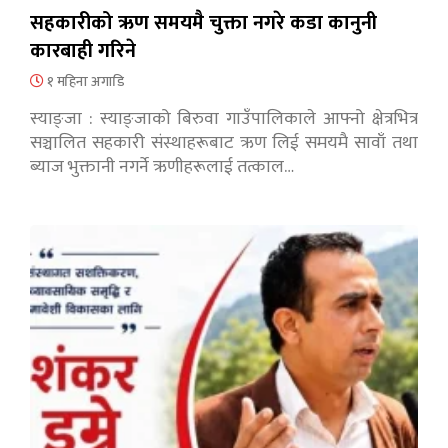
सहकारीको ऋण समयमै चुक्ता नगरे कडा कानुनी
कारबाही गरिने
१ महिना अगाडि
स्याङ्जा : स्याङ्जाको बिरुवा गाउँपालिकाले आफ्नो क्षेत्रभित्र
सञ्चालित सहकारी संस्थाहरूबाट ऋण लिई समयमै सावाँ तथा
ब्याज भुक्तानी नगर्ने ऋणीहरूलाई तत्काल…