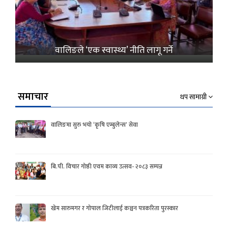
वालिङले ‘एक स्वास्थ्य’ नीति लागू गर्ने
समाचार
थप सामाग्री
वालिङमा सुरु भयो ‘कृषि एम्बुलेन्स’ सेवा
बि.पी. विचार गोष्ठी एवम काव्य उत्सव- २०८३ सम्पन्न
खेम सारुमगर र गोपाल जिटीलाई कञ्चन पत्रकरिता पुरस्कार