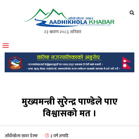
आँधीखोला खवर
मोफसलकै लोकप्रिय अनलाइन पत्रिका
मुख्यमन्त्री सुरेन्द्र पाण्डेले पाए
विश्वासको मत ।
आँधीखोला खवर डेस्क
३ वर्ष अगाडि