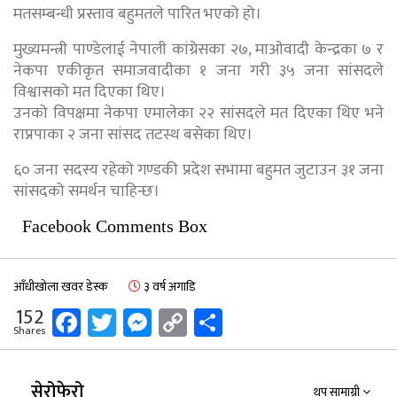
मतसम्बन्धी प्रस्ताव बहुमतले पारित भएको हो।
मुख्यमन्त्री पाण्डेलाई नेपाली कांग्रेसका २७, माओवादी केन्द्रका ७ र
नेकपा एकीकृत समाजवादीका १ जना गरी ३५ जना सांसदले
विश्वासको मत दिएका थिए।
उनको विपक्षमा नेकपा एमालेका २२ सांसदले मत दिएका थिए भने
राप्रपाका २ जना सांसद तटस्थ बसेका थिए।
६० जना सदस्य रहेको गण्डकी प्रदेश सभामा बहुमत जुटाउन ३१ जना
सांसदको समर्थन चाहिन्छ।
Facebook Comments Box
आँधीखोला खवर डेस्क
३ वर्ष अगाडि
Facebook
Twitter
Messenger
Copy
Share
152
Shares
Link
सेरोफेरो
थप सामाग्री