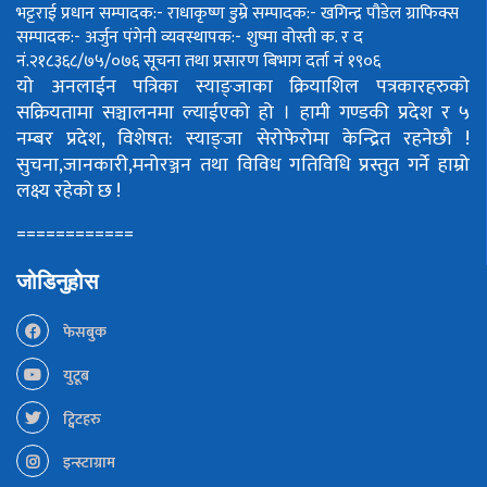
भट्टराई
प्रधान सम्पादक:- राधाकृष्ण डुम्रे
सम्पादक:- खगिन्द्र पौडेल
ग्राफिक्स
सम्पादक:- अर्जुन पंगेनी
व्यवस्थापक:- शुष्मा वोस्ती
क. र द
नं.२१८३६८/७५/०७६
सूचना तथा प्रसारण बिभाग दर्ता नं १९०६
यो अनलाईन पत्रिका स्याङ्जाका क्रियाशिल पत्रकारहरुको
सक्रियतामा सञ्चालनमा ल्याईएको हो ।
हामी गण्डकी प्रदेश र ५
नम्बर प्रदेश, विशेषत: स्याङ्जा सेरोफेरोमा केन्द्रित रहनेछौ !
सुचना,जानकारी,मनोरञ्जन तथा विविध गतिविधि प्रस्तुत गर्ने हाम्रो
लक्ष्य रहेको छ !
============
जोडिनुहोस
फेसबुक
युटूब
ट्विटहरु
इन्स्टाग्राम