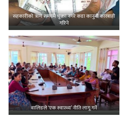
सहकारीको ऋण समयमै चुक्ता नगरे कडा कानुनी कारबाही
गरिने
वालिङले ‘एक स्वास्थ्य’ नीति लागू गर्ने