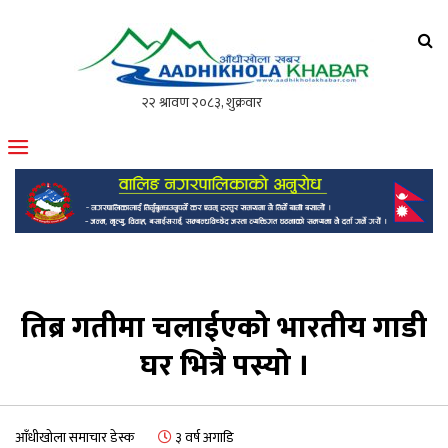
आँधीखोला खवर
मोफसलकै लोकप्रिय अनलाइन पत्रिका
तिब्र गतीमा चलाईएको भारतीय गाडी
घर भित्रै पस्यो ।
आँधीखोला समाचार डेस्क
३ वर्ष अगाडि