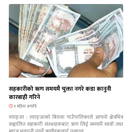
सहकारीको ऋण समयमै चुक्ता नगरे कडा कानुनी
कारबाही गरिने
१ महिना अगाडि
स्याङ्जा : स्याङ्जाको बिरुवा गाउँपालिकाले आफ्नो क्षेत्रभित्र
सञ्चालित सहकारी संस्थाहरूबाट ऋण लिई समयमै सावाँ तथा
ब्याज भुक्तानी नगर्ने ऋणीहरूलाई तत्काल…