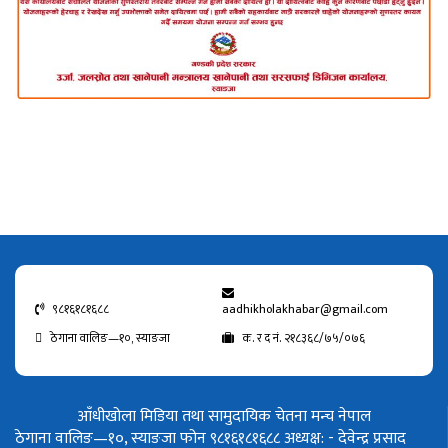
९८१६१८१६८८
aadhikholakhabar@gmail.com
ठेगाना वालिङ—१०, स्याङजा
क. र द नं. २१८३६८/७५/०७६
आँधीखोला मिडिया तथा सामुदायिक चेतना मन्च नेपाल
ठेगाना वालिङ—१०, स्याङजा फोन ९८१६१८१६८८
अध्यक्ष: - देवेन्द्र प्रसाद