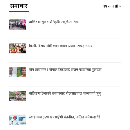
समाचार
थप सामाग्री
वालिङमा सुरु भयो ‘कृषि एम्बुलेन्स’ सेवा
बि.पी. विचार गोष्ठी एवम काव्य उत्सव- २०८३ सम्पन्न
खेम सारुमगर र गोपाल जिटीलाई कञ्चन पत्रकरिता पुरस्कार
वालिङमा टेलरको ठक्करबाट मोटरसाइकल चालकको मृत्यु
स्याङ्जामा ३४४ एचआईभी संक्रमित, वालिङ सबैभन्दा धेरै