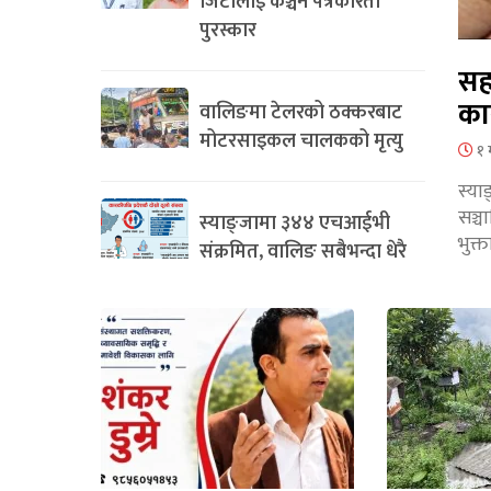
जिटीलाई कञ्चन पत्रकरिता
पुरस्कार
सह
का
वालिङमा टेलरको ठक्करबाट
मोटरसाइकल चालकको मृत्यु
१ 
स्या
सञ्
स्याङ्जामा ३४४ एचआईभी
भुक्
संक्रमित, वालिङ सबैभन्दा धेरै