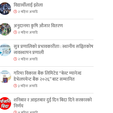
विद्यार्थीलाई झोला
२ महिना अगाडि
अनुदानमा कृषि औजार वितरण
२ महिना अगाडि
सुत्र प्रणालिको प्रभावकारीता : स्थानीय सञ्चितकोष
व्यवस्थापन प्रणाली
२ महिना अगाडि
गरिमा विकास बैंक लिमिटेड “बेस्ट म्यानेज्ड
डेभेलपमेन्ट बैंक २०२६” बाट सम्मानित
३ महिना अगाडि
शनिबार र आइतबार दुई दिन बिदा दिने सरकारको
निर्णय
४ महिना अगाडि