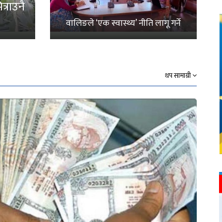
्राउनै
वालिङले ‘एक स्वास्थ्य’ नीति लागू गर्ने
थप सामाग्री