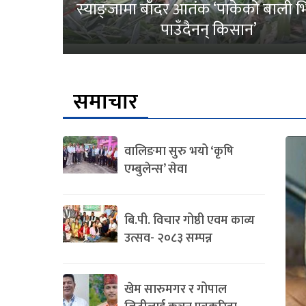
स्याङ्जामा बाँदर आतंक ‘पाकेको बाली भित
पाउँदैनन् किसान’
समाचार
वालिङमा सुरु भयो ‘कृषि
एम्बुलेन्स’ सेवा
बि.पी. विचार गोष्ठी एवम काव्य
उत्सव- २०८३ सम्पन्न
खेम सारुमगर र गोपाल