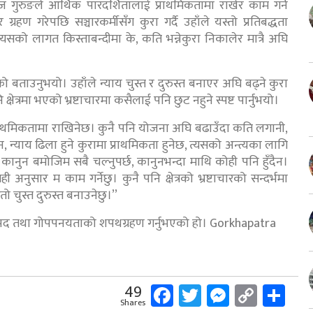
ज गुरुङले आर्थिक पारदर्शितालाई प्राथमिकतामा राखेर काम गर्ने
रहण गरेपछि सञ्चारकर्मीसँग कुरा गर्दै उहाँले यस्तो प्रतिबद्धता
सको लागत किस्ताबन्दीमा के, कति भन्नेकुरा निकालेर मात्रै अघि
ो बताउनुभयो। उहाँले न्याय चुस्त र दुरुस्त बनाएर अघि बढ्ने कुरा
्षेत्रमा भएको भ्रष्टाचारमा कसैलाई पनि छुट नहुने स्पष्ट पार्नुभयो।
ई प्राथमिकतामा राखिनेछ। कुनै पनि योजना अघि बढाउँदा कति लगानी,
 न्याय ढिला हुने कुरामा प्राथमिकता हुनेछ, त्यसको अन्त्यका लागि
। कानुन बमोजिम सबै चल्नुपर्छ, कानुनभन्दा माथि कोही पनि हुँदैन।
 अनुसार म काम गर्नेछु। कुनै पनि क्षेत्रको भ्रष्टाचारको सन्दर्भमा
ो चुस्त दुरुस्त बनाउनेछु।’’
डेलबाट पद तथा गोपपनयताको शपथग्रहण गर्नुभएको हो। Gorkhapatra
Facebook
Twitter
Messeng
Copy
Sh
49
Shares