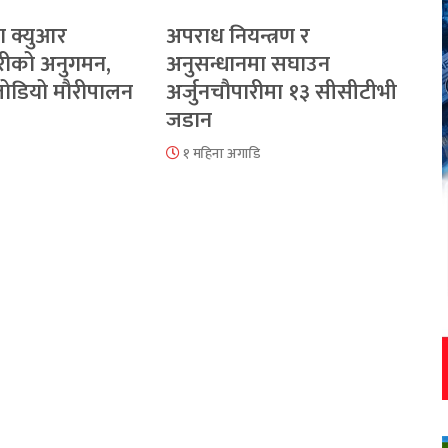
ा क्युआर
अपराध नियन्त्रण र
रीको अनुगमन,
अनुसन्धानमा सघाउन
 जोडियो मौरीपालन
अर्जुनचौपारीमा १३ सीसीटीभी
जडान
१ महिना अगाडि