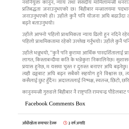
नवनियुक्त कानुन, न्याय तथा संसदीय मामिलामन्त्री धनरा
प्रतिबद्धता जनाउनुभएको छ। बिहीबार मन्त्रालयमा पदभार ग्
जनाउनुभएको हो। उहाँले कुनै पनि योजना अघि बढाउँदा त्य
बढ्ने बताउनुभयो।
उहाँले आफ्नो पहिलो प्राथमिकता न्याय ढिलो हुन नदिने रहेक
पहिलो प्राथमिकतामा रहेको उल्लेख गर्नुभयो। उहाँले कुनै पनि क
उहाँले भन्नुभयो, ‘‘कुनै पनि कुरामा आर्थिक पारदर्शिताला
लागत, किस्ताबन्दीमा कति के भन्नेकुरा निकालिनेछ। सुशासन,
प्रयास हुनेछ, म यसमा चुस्त र दुरुस्त बनाएर अघि बढ्नेछु
त्यही ढङ्गबाट अघि बढ्न सबैको सहयोग हुने विश्वास छ, त्यही
कसैलाई छुट हुँदैन। अदालतलाई निष्पक्ष, स्वतन्त्र, छिटो, छरित
कानुनमन्त्री गुरुङले बिहीबार नै राष्ट्रपति रामचन्द्र पौ
Facebook Comments Box
आँधीखोला समाचार डेस्क
३ वर्ष अगाडि