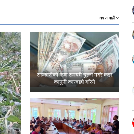
Link
थप सामाग्री
सहकारीको ऋण समयमै चुक्ता नगरे कडा
कानुनी कारबाही गरिने