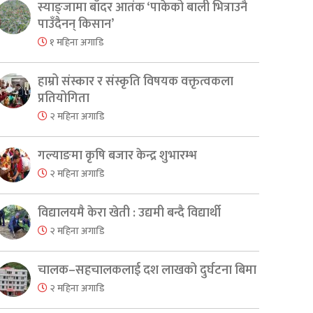
स्याङ्जामा बाँदर आतंक ‘पाकेको बाली भित्राउनै
पाउँदैनन् किसान’
१ महिना अगाडि
हाम्रो संस्कार र संस्कृति विषयक वक्तृत्वकला
प्रतियोगिता
२ महिना अगाडि
गल्याङमा कृषि बजार केन्द्र शुभारम्भ
२ महिना अगाडि
विद्यालयमै केरा खेती : उद्यमी बन्दै विद्यार्थी
२ महिना अगाडि
चालक–सहचालकलाई दश लाखको दुर्घटना बिमा
er
are
२ महिना अगाडि