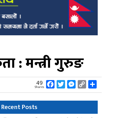
ा : मन्त्री गुरुङ
Facebook
Twitter
Messenger
Copy
Share
49
Shares
Link
Recent Posts