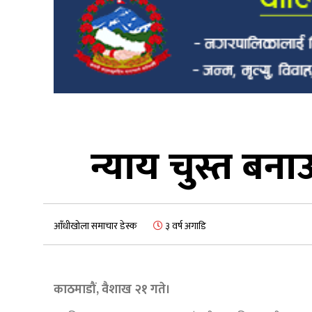
न्याय चुस्त बनाउ
आँधीखोला समाचार डेस्क
३ वर्ष अगाडि
काठमाडौं, वैशाख २१ गते।