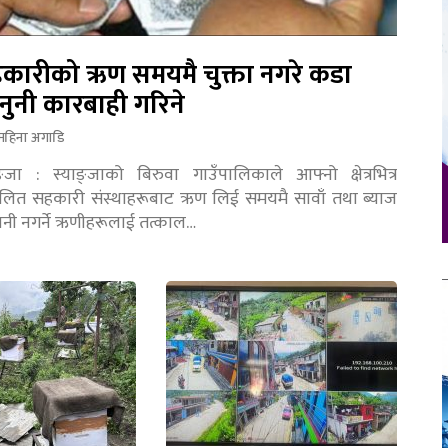
कारीको ऋण समयमै चुक्ता नगरे कडा
नुनी कारबाही गरिने
महिना अगाडि
ङ्जा : स्याङ्जाको बिरुवा गाउँपालिकाले आफ्नो क्षेत्रभित्र
चालित सहकारी संस्थाहरूबाट ऋण लिई समयमै सावाँ तथा ब्याज
तानी नगर्ने ऋणीहरूलाई तत्काल…