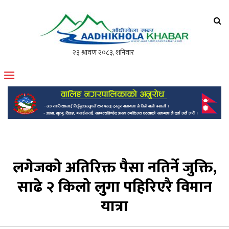
आँधीखोला खवर
मोफसलकै लोकप्रिय अनलाइन पत्रिका
लगेजको अतिरिक्त पैसा नतिर्ने जुक्ति,
साढे २ किलो लुगा पहिरिएरै विमान
यात्रा