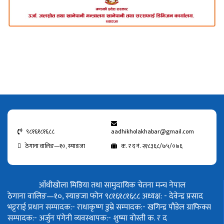
९८१६१८१६८८
aadhikholakhabar@gmail.com
ठेगाना वालिङ—१०, स्याङजा
क. र द नं. २१८३६८/७५/०७६
आँधीखोला मिडिया तथा सामुदायिक चेतना मन्च नेपाल
ठेगाना वालिङ—१०, स्याङजा फोन ९८१६१८१६८८
अध्यक्ष: - देवेन्द्र प्रसाद
भट्टराई
प्रधान सम्पादक:- राधाकृष्ण डुम्रे
सम्पादक:- खगिन्द्र पौडेल
ग्राफिक्स
सम्पादक:- अर्जुन पंगेनी
व्यवस्थापक:- शुष्मा वोस्ती
क. र द