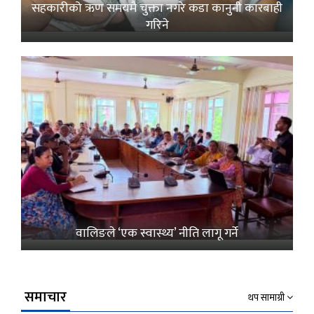
सहकारीको ऋण समयमै चुक्ता नगरे कडा कानुनी कारबाही
गरिने
वालिङले ‘एक स्वास्थ्य’ नीति लागू गर्ने
समाचार
थप सामाग्री