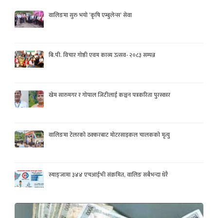
वालिङमा सुरु भयो ‘कृषि एम्बुलेन्स’ सेवा
बि.पी. विचार गोष्ठी एवम काव्य उत्सव- २०८३ सम्पन्न
खेम सारुमगर र गोपाल जिटीलाई कञ्चन पत्रकरिता पुरस्कार
वालिङमा टेलरको ठक्करबाट मोटरसाइकल चालकको मृत्यु
स्याङ्जामा ३४४ एचआईभी संक्रमित, वालिङ सबैभन्दा धेरै