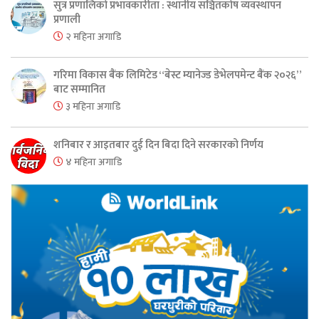
सुत्र प्रणालिको प्रभावकारीता : स्थानीय सञ्चितकोष व्यवस्थापन
प्रणाली
२ महिना अगाडि
गरिमा विकास बैंक लिमिटेड “बेस्ट म्यानेज्ड डेभेलपमेन्ट बैंक २०२६”
बाट सम्मानित
३ महिना अगाडि
शनिबार र आइतबार दुई दिन बिदा दिने सरकारको निर्णय
४ महिना अगाडि