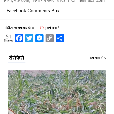
थियो, म अरुलाई यस्तो गर्न सल्लाह दिन्न ।’ Onlinekhabar.com
Facebook Comments Box
आँधीखोला समाचार डेस्क
३ वर्ष अगाडि
Facebook
Twitter
Messenger
Copy
Share
51
Shares
Link
सेरोफेरो
थप सामाग्री