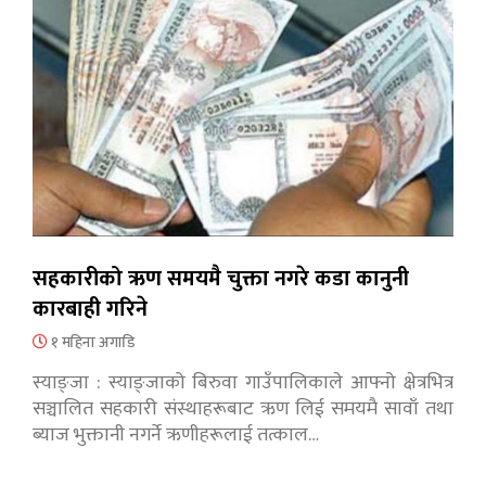
सहकारीको ऋण समयमै चुक्ता नगरे कडा कानुनी
कारबाही गरिने
१ महिना अगाडि
स्याङ्जा : स्याङ्जाको बिरुवा गाउँपालिकाले आफ्नो क्षेत्रभित्र
सञ्चालित सहकारी संस्थाहरूबाट ऋण लिई समयमै सावाँ तथा
ब्याज भुक्तानी नगर्ने ऋणीहरूलाई तत्काल…