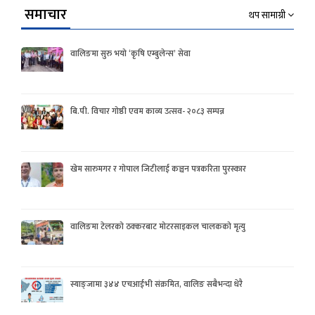
समाचार
थप सामाग्री
वालिङमा सुरु भयो ‘कृषि एम्बुलेन्स’ सेवा
बि.पी. विचार गोष्ठी एवम काव्य उत्सव- २०८३ सम्पन्न
खेम सारुमगर र गोपाल जिटीलाई कञ्चन पत्रकरिता पुरस्कार
वालिङमा टेलरको ठक्करबाट मोटरसाइकल चालकको मृत्यु
स्याङ्जामा ३४४ एचआईभी संक्रमित, वालिङ सबैभन्दा धेरै