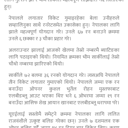
हुन्।
नेपालले लगातार विकेट गुमाइरहेका बेला उनीहरुले
सम्हालिनुका साथै रनरेटसमेत उकासेका हुन्। नेपालका लागि
झाले महत्वपूर्ण योगदान गरे। उनले ६७ रन बनाउने क्रममा
उनले ६ छक्का र ३ चौका प्रहार गरे।
अलराउन्डर झालाई आजको खेलमा तेस्रो नम्बरमै ब्याटिङका
लागि पठाइएको थियो। नियमित क्रमका भीम सार्कीलाई तेस्रो
चौथो नम्बरमा झारिएको थियो।
सार्कीले ७२ बलमा ३६ रनको योगदान गरे। त्यसअघि नेपालले
तीन विकेट लगातार गुमाएको थियो। नेपालले जम्मा एक रन
बनाउँदा ओपनर कुशल भुर्तेल रोहन मुस्तफाबाट
एलबीडब्लू आउट भएका थिए भने ६ ओभरमा जम्मा १९ रन
बनाउँदा आसिफ शेख आयान खानबाट एलबीडब्लू धरापमा परे।
यूएईलाई सस्तोमै समेट्ने क्रममा नेपालका लागि ललित
राजवंशीले उत्कृष्ट बलिङ गरेका छन्। उनले ७ दशमलव एक
ओभर बलिङ गर्दै जम्मा १४ रन दिएर चार विकेट लिए। करण