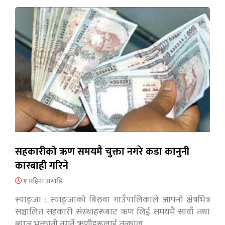
सहकारीको ऋण समयमै चुक्ता नगरे कडा कानुनी
कारबाही गरिने
१ महिना अगाडि
स्याङ्जा : स्याङ्जाको बिरुवा गाउँपालिकाले आफ्नो क्षेत्रभित्र
सञ्चालित सहकारी संस्थाहरूबाट ऋण लिई समयमै सावाँ तथा
ब्याज भुक्तानी नगर्ने ऋणीहरूलाई तत्काल…