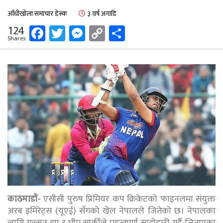
आँधीखोला समाचार डेस्क
३ वर्ष अगाडि
Facebook
Twitter
Messenger
Copy
Share
124
Shares
Link
काठमाडौं-
एसीसी पुरुष प्रिमियर कप क्रिकेटको फाइनलमा संयुक्त
अरब इमिरेट्स (यूएई) सँगको खेल नेपालले जितेको छ। नेपालका
लागि गुल्सन झा र भीम सार्कीले महत्वपूर्ण साझेदारी गर्दै जिताएका