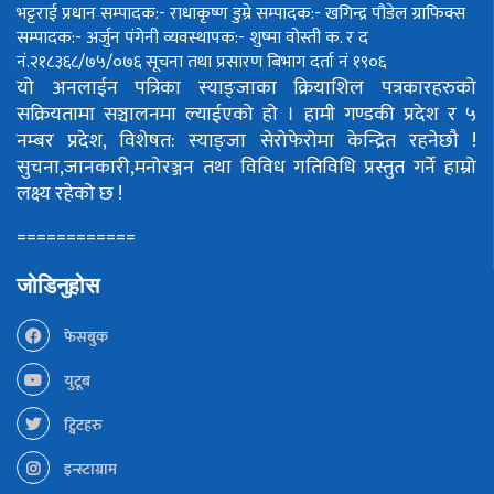
भट्टराई
प्रधान सम्पादक:- राधाकृष्ण डुम्रे
सम्पादक:- खगिन्द्र पौडेल
ग्राफिक्स
सम्पादक:- अर्जुन पंगेनी
व्यवस्थापक:- शुष्मा वोस्ती
क. र द
नं.२१८३६८/७५/०७६
सूचना तथा प्रसारण बिभाग दर्ता नं १९०६
यो अनलाईन पत्रिका स्याङ्जाका क्रियाशिल पत्रकारहरुको
सक्रियतामा सञ्चालनमा ल्याईएको हो ।
हामी गण्डकी प्रदेश र ५
नम्बर प्रदेश, विशेषत: स्याङ्जा सेरोफेरोमा केन्द्रित रहनेछौ !
सुचना,जानकारी,मनोरञ्जन तथा विविध गतिविधि प्रस्तुत गर्ने हाम्रो
लक्ष्य रहेको छ !
============
जोडिनुहोस
फेसबुक
युटूब
ट्विटहरु
इन्स्टाग्राम