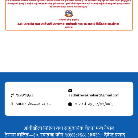
९८१६१८१६८८
aadhikholakhabar@gmail.com
ठेगाना वालिङ—१०, स्याङजा
क. र द नं. २१८३६८/७५/०७६
आँधीखोला मिडिया तथा सामुदायिक चेतना मन्च नेपाल
ठेगाना वालिङ—१०, स्याङजा फोन ९८१६१८१६८८
अध्यक्ष: - देवेन्द्र प्रसाद