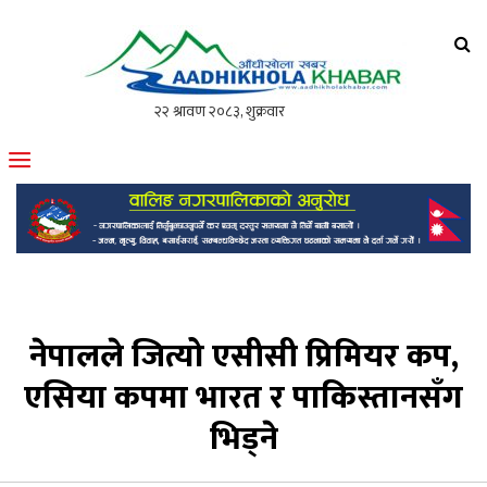
आँधीखोला खवर
मोफसलकै लोकप्रिय अनलाइन पत्रिका
नेपालले जित्यो एसीसी प्रिमियर कप,
एसिया कपमा भारत र पाकिस्तानसँग
भिड्ने