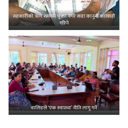
सहकारीको ऋण समयमै चुक्ता नगरे कडा कानुनी कारबाही
गरिने
वालिङले ‘एक स्वास्थ्य’ नीति लागू गर्ने