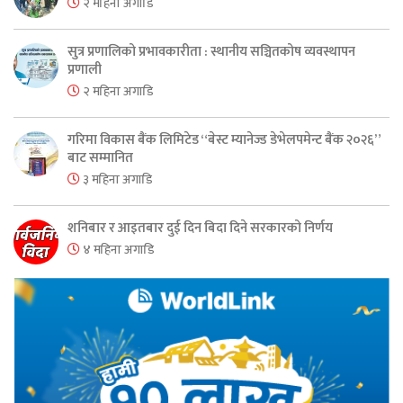
२ महिना अगाडि
सुत्र प्रणालिको प्रभावकारीता : स्थानीय सञ्चितकोष व्यवस्थापन
प्रणाली
२ महिना अगाडि
गरिमा विकास बैंक लिमिटेड “बेस्ट म्यानेज्ड डेभेलपमेन्ट बैंक २०२६”
बाट सम्मानित
३ महिना अगाडि
शनिबार र आइतबार दुई दिन बिदा दिने सरकारको निर्णय
४ महिना अगाडि