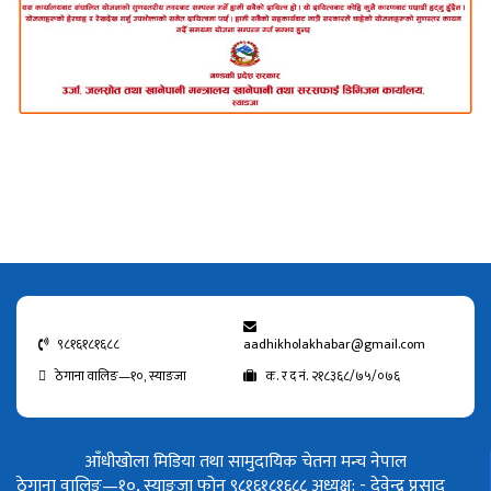
९८१६१८१६८८
aadhikholakhabar@gmail.com
ठेगाना वालिङ—१०, स्याङजा
क. र द नं. २१८३६८/७५/०७६
आँधीखोला मिडिया तथा सामुदायिक चेतना मन्च नेपाल
ठेगाना वालिङ—१०, स्याङजा फोन ९८१६१८१६८८
अध्यक्ष: - देवेन्द्र प्रसाद