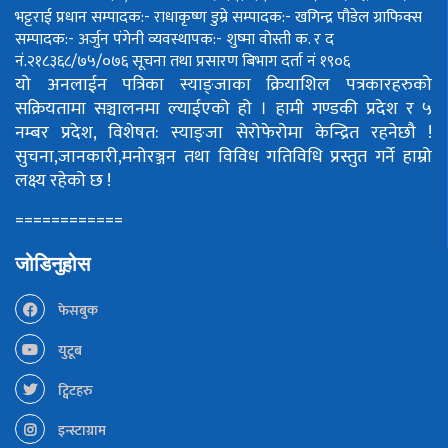
भट्टराई
प्रधान सम्पादक:- राधाकृष्ण डुम्रे
सम्पादक:- खगिन्द्र पौडेल
ग्राफिक्स
सम्पादक:- अर्जुन पंगेनी
व्यवस्थापक:- शुष्मा वोस्ती
क. र द
नं.२१८३६८/७५/०७६
सूचना तथा प्रसारण बिभाग दर्ता नं १९०६
यो अनलाईन पत्रिका स्याङ्जाका क्रियाशिल पत्रकारहरुको
सक्रियतामा सञ्चालनमा ल्याईएको हो ।
हामी गण्डकी प्रदेश र ५
नम्बर प्रदेश, विशेषत: स्याङ्जा सेरोफेरोमा केन्द्रित रहनेछौ !
सुचना,जानकारी,मनोरञ्जन तथा विविध गतिविधि प्रस्तुत गर्ने हाम्रो
लक्ष्य रहेको छ !
============
जोडिनुहोस
फेसबुक
युटूब
ट्विटहरु
इन्स्टाग्राम