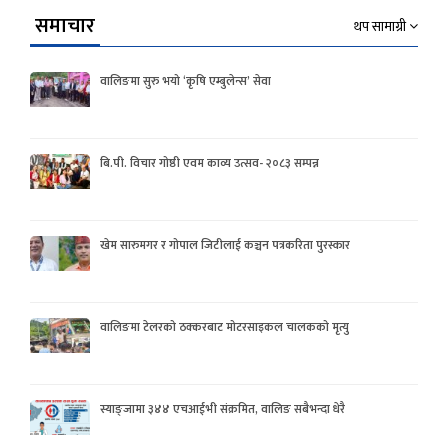
समाचार
थप सामाग्री
वालिङमा सुरु भयो ‘कृषि एम्बुलेन्स’ सेवा
बि.पी. विचार गोष्ठी एवम काव्य उत्सव- २०८३ सम्पन्न
खेम सारुमगर र गोपाल जिटीलाई कञ्चन पत्रकरिता पुरस्कार
वालिङमा टेलरको ठक्करबाट मोटरसाइकल चालकको मृत्यु
स्याङ्जामा ३४४ एचआईभी संक्रमित, वालिङ सबैभन्दा धेरै