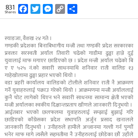
Facebook
Twitter
Messenger
Copy
Share
831
Shares
Link
स्याङजा, वैशख २४ गते ।
गण्डकी प्रदेशका बिनाबिभागीय मन्त्री तथा गण्डकी प्रदेश सरकारका
प्रवक्ता सरस्वती अर्याल तिवारी चढेको गाडीमा ढुङ्गा हान्ने दुई
युवालाई माफ मगाएर छाडिएको छ । प्रदेश मन्त्री अर्याल चढेको बि
ए ए ५२५ नं.को सवारी साधनमाथि शनिवार राती वालिङ १३
गाहेखोलामा ढुङ्गा प्रहार भएको थियो ।
वडा प्रहरी कार्यालय वालिङको टोलीले शनिवार राती नै आक्रमण
गर्ने युवाहरुलाई पक्राउ गरेको थियो । आक्रमणमा मन्त्री अर्याललाई
कुनै चोट लागेको थिएन भने सवारी साधनमा सामान्य क्षेती भएको
मन्त्री अर्यालका स्वकीय दिक्षान्तप्रताप खाँणले जानकारी दिनुभयो ।
आईतबार भएको छलफलमा युवाहरुलाई सम्झाई बुझाई गरि
छाडिएको काँंग्रेसका प्रदेश सभापति अर्जुन प्रसाद खनालले
जानकारी दिनुभयो । उनीहरुले हामीले अन्जानमा गल्ती गर्न पुग्यौं
भनेर माफ मागे त्यसैले सहमतीमा नै उनीहरुलाई छोडेका छौं उहाँले