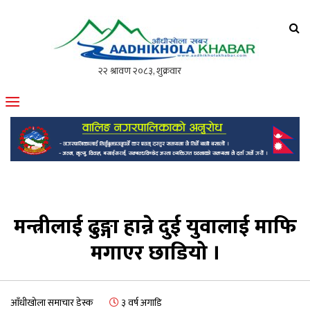
आँधीखोला खवर
मोफसलकै लोकप्रिय अनलाइन पत्रिका
मन्त्रीलाई ढुङ्गा हान्ने दुई युवालाई माफि
मगाएर छाडियो ।
आँधीखोला समाचार डेस्क
३ वर्ष अगाडि