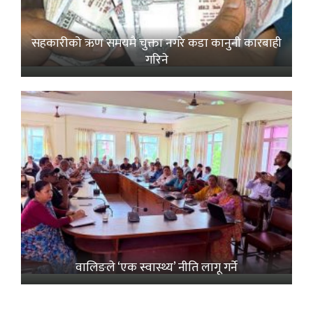
सहकारीको ऋण समयमै चुक्ता नगरे कडा कानुनी कारबाही
गरिने
वालिङले ‘एक स्वास्थ्य’ नीति लागू गर्ने