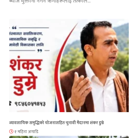
ब्याज भुक्तानी नगर्ने ऋणीहरूलाई तत्काल…
व्यावसायिक समृद्धिको योजनासहित चुनावी मैदानमा शंकर डुम्रे
१ महिना अगाडि