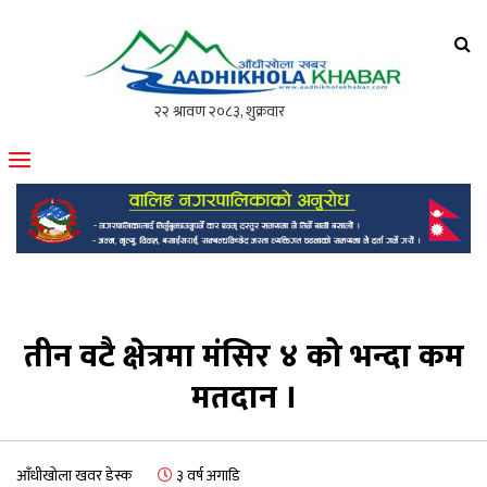
आँधीखोला खवर
मोफसलकै लोकप्रिय अनलाइन पत्रिका
तीन वटै क्षेत्रमा मंसिर ४ को भन्दा कम
मतदान ।
आँधीखोला खवर डेस्क
३ वर्ष अगाडि