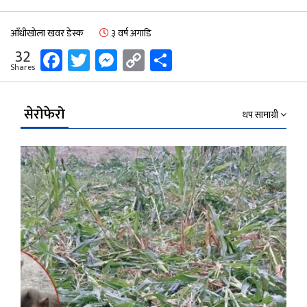
आँधीखोला खवर डेस्क
३ वर्ष अगाडि
Facebook
Twitter
Messenger
Copy
Share
32
Shares
Link
सेरोफेरो
थप सामाग्री