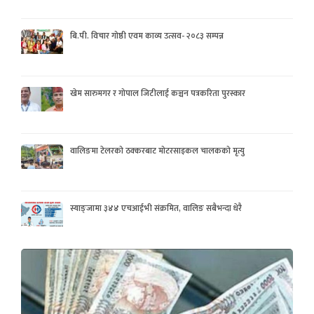
बि.पी. विचार गोष्ठी एवम काव्य उत्सव- २०८३ सम्पन्न
खेम सारुमगर र गोपाल जिटीलाई कञ्चन पत्रकरिता पुरस्कार
वालिङमा टेलरको ठक्करबाट मोटरसाइकल चालकको मृत्यु
स्याङ्जामा ३४४ एचआईभी संक्रमित, वालिङ सबैभन्दा धेरै