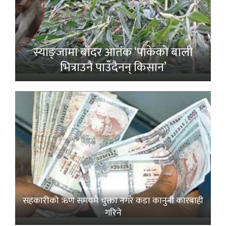
स्याङ्जामा बाँदर आतंक ‘पाकेको बाली
भित्राउनै पाउँदैनन् किसान’
सहकारीको ऋण समयमै चुक्ता नगरे कडा कानुनी कारबाही
गरिने