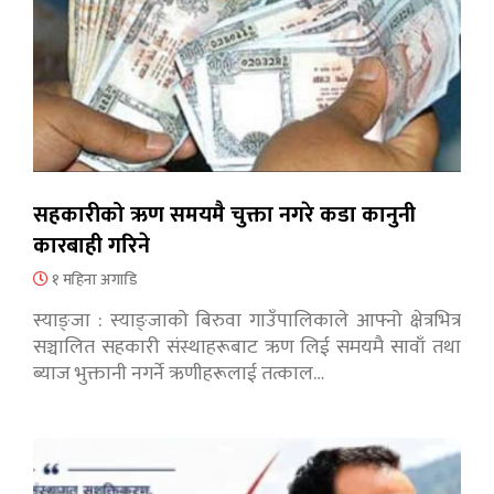
सहकारीको ऋण समयमै चुक्ता नगरे कडा कानुनी
कारबाही गरिने
१ महिना अगाडि
स्याङ्जा : स्याङ्जाको बिरुवा गाउँपालिकाले आफ्नो क्षेत्रभित्र
सञ्चालित सहकारी संस्थाहरूबाट ऋण लिई समयमै सावाँ तथा
ब्याज भुक्तानी नगर्ने ऋणीहरूलाई तत्काल…