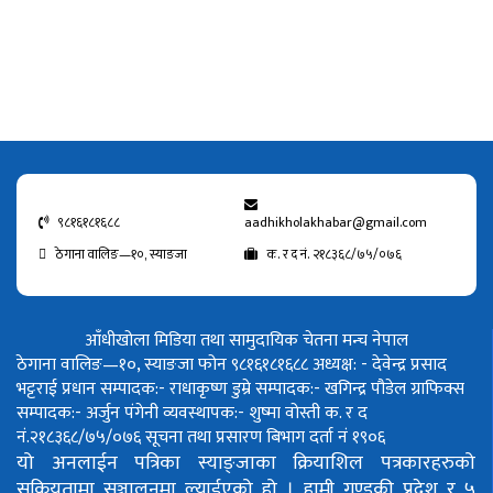
९८१६१८१६८८
aadhikholakhabar@gmail.com
ठेगाना वालिङ—१०, स्याङजा
क. र द नं. २१८३६८/७५/०७६
आँधीखोला मिडिया तथा सामुदायिक चेतना मन्च नेपाल
ठेगाना वालिङ—१०, स्याङजा फोन ९८१६१८१६८८
अध्यक्ष: - देवेन्द्र प्रसाद
भट्टराई
प्रधान सम्पादक:- राधाकृष्ण डुम्रे
सम्पादक:- खगिन्द्र पौडेल
ग्राफिक्स
सम्पादक:- अर्जुन पंगेनी
व्यवस्थापक:- शुष्मा वोस्ती
क. र द
नं.२१८३६८/७५/०७६
सूचना तथा प्रसारण बिभाग दर्ता नं १९०६
यो अनलाईन पत्रिका स्याङ्जाका क्रियाशिल पत्रकारहरुको
सक्रियतामा सञ्चालनमा ल्याईएको हो ।
हामी गण्डकी प्रदेश र ५